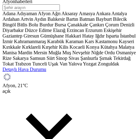
Afyonhaberleri
Adana
Adıyaman
Afyon
Ağrı
Aksaray
Amasya
Ankara
Antalya
Ardahan
Artvin
Aydın
Balıkesir
Bartın
Batman
Bayburt
Bilecik
Bingöl
Bitlis
Bolu
Burdur
Bursa
Çanakkale
Çankırı
Çorum
Denizli
Diyarbakır
Düzce
Edirne
Elazığ
Erzincan
Erzurum
Eskişehir
Gaziantep
Giresun
Gümüşhane
Hakkari
Hatay
Iğdır
Isparta
İstanbul
İzmir
Kahramanmaraş
Karabük
Karaman
Kars
Kastamonu
Kayseri
Kırıkkale
Kırklareli
Kırşehir
Kilis
Kocaeli
Konya
Kütahya
Malatya
Manisa
Mardin
Mersin
Muğla
Muş
Nevşehir
Niğde
Ordu
Osmaniye
Rize
Sakarya
Samsun
Siirt
Sinop
Sivas
Şanlıurfa
Şırnak
Tekirdağ
Tokat
Trabzon
Tunceli
Uşak
Van
Yalova
Yozgat
Zonguldak
Detaylı Hava Durumu
Afyon,
21
°C
açık