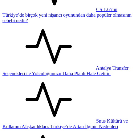
CS 1.6’nın
Türkiye’de birçok yeni nişancı oyunundan daha popüler olmasının
sebebi nedir?
Antalya Transfer
Seçenekleri ile Yolculuğunuzu Daha Planlı Hale Getirin
Snus Kültürü ve
Kullanım Alışkanlıkları: Türkiye’de Artan İlginin Nedenleri