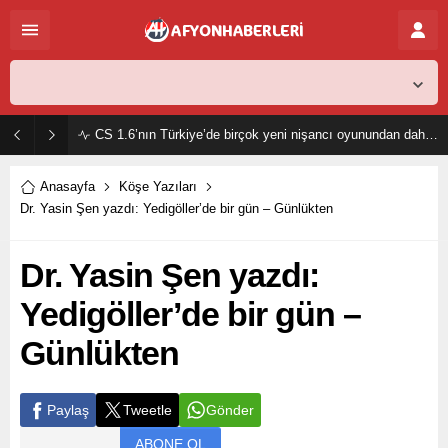
Afyon,
30
°C
Açık
CS 1.6’nın Türkiye’de birçok yeni nişancı oyunundan daha popüler olmasının sebebi nedir?
Anasayfa
Köşe Yazıları
Dr. Yasin Şen yazdı: Yedigöller’de bir gün – Günlükten
Dr. Yasin Şen yazdı:
Yedigöller’de bir gün –
Günlükten
Paylaş
Tweetle
Gönder
ABONE OL