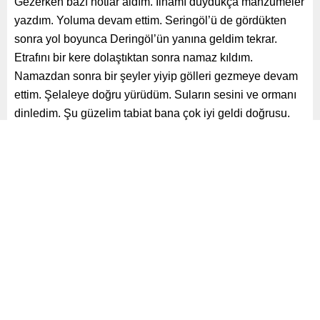
Gezerken bazı notlar aldım. İlhamı duydukça manzumeler
yazdım. Yoluma devam ettim. Seringöl’ü de gördükten
sonra yol boyunca Deringöl’ün yanına geldim tekrar. Etrafını
bir kere dolaştıktan sonra namaz kıldım. Namazdan sonra
bir şeyler yiyip gölleri gezmeye devam ettim. Şelaleye
doğru yürüdüm. Suların sesini ve ormanı dinledim. Şu
güzelim tabiat bana çok iyi geldi doğrusu.
Dün Yedigöller’de aslında içimin huzurla dolu olduğunu fark
ettim. Biz bu seneye çok hızlı ve dolu başladık.
Meşguliyetler üst üste geliyor. Sanırım bu durum içimdeki
huzuru biraz gölgelemiş. Memlekette, Abazdağı’nda zaten
haftalar geçirdim. Fındık bahçelerinde bulundum. Zaten
bende bir huzur hâli mevcut olduğunu dün Yedigöller’de
anladım. Önceki gelişlerimde yoğun hüzünlerin,
yorgunlukların, yeislerin içimden azar azar süzülüp gittiğini
duyardım.