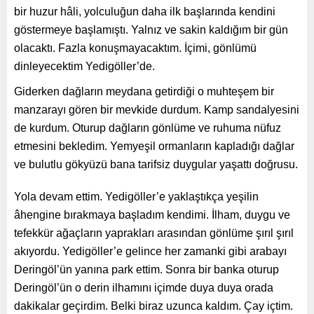
bir huzur hâli, yolculuğun daha ilk başlarında kendini
göstermeye başlamıştı. Yalnız ve sakin kaldığım bir gün
olacaktı. Fazla konuşmayacaktım. İçimi, gönlümü
dinleyecektim Yedigöller’de.
Giderken dağların meydana getirdiği o muhteşem bir
manzarayı gören bir mevkide durdum. Kamp sandalyesini
de kurdum. Oturup dağların gönlüme ve ruhuma nüfuz
etmesini bekledim. Yemyeşil ormanların kapladığı dağlar
ve bulutlu gökyüzü bana tarifsiz duygular yaşattı doğrusu.
Yola devam ettim. Yedigöller’e yaklaştıkça yeşilin âhengine
bırakmaya başladım kendimi. İlham, duygu ve tefekkür
ağaçların yaprakları arasından gönlüme şırıl şırıl akıyordu.
Yedigöller’e gelince her zamanki gibi arabayı Deringöl’ün
yanına park ettim. Sonra bir banka oturup Deringöl’ün o
derin ilhamını içimde duya duya orada dakikalar geçirdim.
Belki biraz uzunca kaldım. Çay içtim. Sonra da Büyükgöl’ün