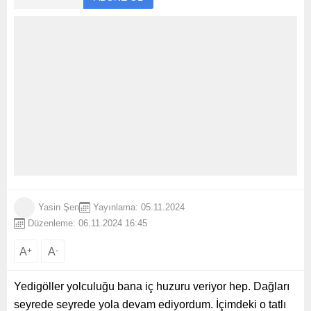
Yasin Şen
Yayınlama: 05.11.2024
Düzenleme: 06.11.2024 16:45
A
A
+
-
Yedigöller yolculuğu bana iç huzuru veriyor hep. Dağları
seyrede seyrede yola devam ediyordum. İçimdeki o tatlı