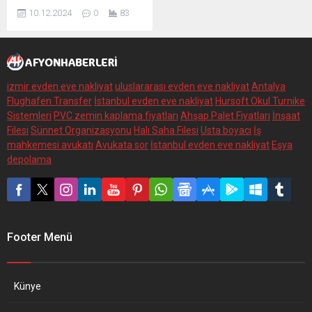
Afyonkarahisar İl Jandarma
10.12.2024
0
83
Komutanlığı tarafından
kaçakçılıkla mücadele
kapsamında yürütülen
çalışmalar neticesinde,
Sultandağı ilçesi
izmir evden eve nakliyat
uluslararası evden eve nakliyat
Antalya
Flughafen Transfer
İstanbul evden eve nakliyat
Hursoft Okul Turnike
Sistemleri
PVC zemin kaplama fiyatları
Ahşap Palet Fiyatları
İnşaat
Filesi
Sünnet Organizasyonu
Halı Saha Filesi
Usta boyacı
İş
mahkemesi avukatı
Avukata sor
İstanbul evden eve nakliyat
Eşya
depolama
Footer Menü
Künye