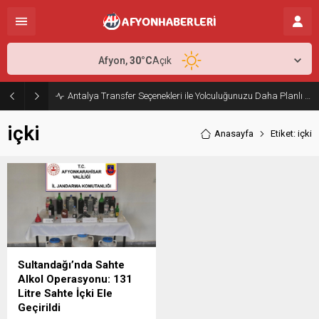
Afyon,
30
°C
Açık
Antalya Transfer Seçenekleri ile Yolculuğunuzu Daha Planlı Hale Getirin
içki
Anasayfa
Etiket: içki
Sultandağı’nda Sahte
Alkol Operasyonu: 131
Litre Sahte İçki Ele
Geçirildi