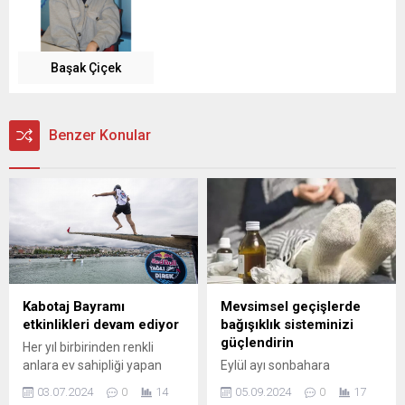
Başak Çiçek
Benzer Konular
Kabotaj Bayramı
Mevsimsel geçişlerde
etkinlikleri devam ediyor
bağışıklık sisteminizi
güçlendirin
Her yıl birbirinden renkli
anlara ev sahipliği yapan
Eylül ayı sonbahara
Red Bull Yağlı Direk
gelindiğinin habercisi oldu.
03.07.2024
0
14
05.09.2024
0
17
heyecanına sayılı günler
Havaların bir sıcak bir soğuk