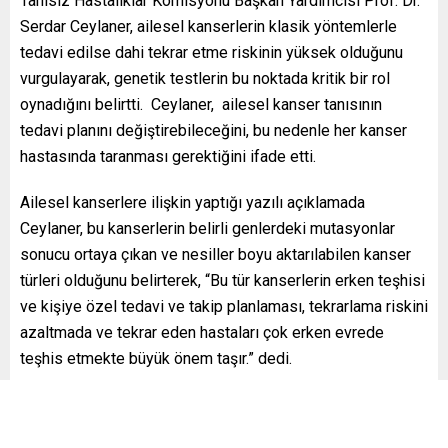
Tanısız Hastalıklar Komisyonu Başkan Yardımcısı Prof. Dr.
Serdar Ceylaner, ailesel kanserlerin klasik yöntemlerle
tedavi edilse dahi tekrar etme riskinin yüksek olduğunu
vurgulayarak, genetik testlerin bu noktada kritik bir rol
oynadığını belirtti. Ceylaner, ailesel kanser tanısının
tedavi planını değiştirebileceğini, bu nedenle her kanser
hastasında taranması gerektiğini ifade etti.
Ailesel kanserlere ilişkin yaptığı yazılı açıklamada
Ceylaner, bu kanserlerin belirli genlerdeki mutasyonlar
sonucu ortaya çıkan ve nesiller boyu aktarılabilen kanser
türleri olduğunu belirterek, “Bu tür kanserlerin erken teşhisi
ve kişiye özel tedavi ve takip planlaması, tekrarlama riskini
azaltmada ve tekrar eden hastaları çok erken evrede
teşhis etmekte büyük önem taşır.” dedi.
AİLESİNDE KANSER OLAN KİŞİLER MUTLAKA GENETİK
DANIŞMANLIK ALMALI