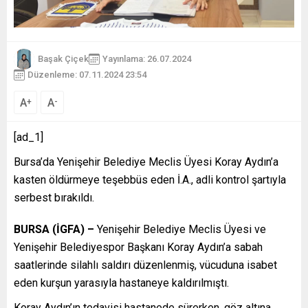
Başak Çiçek
Yayınlama: 26.07.2024
Düzenleme: 07.11.2024 23:54
A
A
+
-
[ad_1]
Bursa’da Yenişehir Belediye Meclis Üyesi Koray Aydın’a
kasten öldürmeye teşebbüs eden İ.A., adli kontrol şartıyla
serbest bırakıldı.
BURSA (İGFA) –
Yenişehir Belediye Meclis Üyesi ve
Yenişehir Belediyespor Başkanı Koray Aydın’a sabah
saatlerinde silahlı saldırı düzenlenmiş, vücuduna isabet
eden kurşun yarasıyla hastaneye kaldırılmıştı.
Koray Aydın’ın tedavisi hastanede sürerken, göz altına