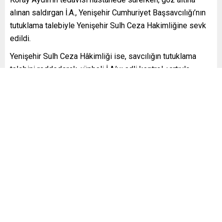
alınan saldırgan İ.A., Yenişehir Cumhuriyet Başsavcılığı’nın
tutuklama talebiyle Yenişehir Sulh Ceza Hakimliğine sevk
edildi.
Yenişehir Sulh Ceza Hâkimliği ise, savcılığın tutuklama
talebini reddederek şüpheli İ.A.’yı adli kontrol şartıyla
serbest bıraktı.
Silah taşımaktan, halkın iradesiyle seçilmiş bir belediye
meclis üyesini vurmaktan çekinmeyen saldırganın, ilçede
serbest bir şekilde dolaşması, vatandaşlar tarafından da
tedirginlik yarattı.
Yenişehir halkı kasten ve isteyerek Meclis Üyesi Koray
Aydın’ı yanında taşıdığı silahla vuran İ.A.’nın gözetim altında
tutulmasını istedi.
[ad_2]