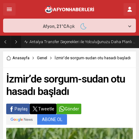
Afyon,
21
°C
Açık
Antalya Transfer Seçenekleri ile Yolculuğunuzu Daha Planlı Hale Getirin
Anasayfa
Genel
İzmir’de sorgum-sudan otu hasadı başladı
İzmir’de sorgum-sudan otu
hasadı başladı
Paylaş
Tweetle
Gönder
ABONE OL