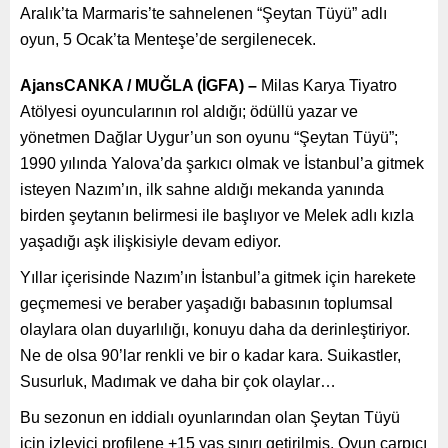
Aralık’ta Marmaris’te sahnelenen “Şeytan Tüyü” adlı oyun, 5
Ocak’ta Menteşe’de sergilenecek.
AjansCANKA / MUĞLA (İGFA) –
Milas Karya Tiyatro
Atölyesi oyuncularının rol aldığı; ödüllü yazar ve yönetmen
Dağlar Uygur’un son oyunu “Şeytan Tüyü”; 1990 yılında
Yalova’da şarkıcı olmak ve İstanbul’a gitmek isteyen
Nazım’ın, ilk sahne aldığı mekanda yanında birden şeytanın
belirmesi ile başlıyor ve Melek adlı kızla yaşadığı aşk
ilişkisiyle devam ediyor.
Yıllar içerisinde Nazım’ın İstanbul’a gitmek için harekete
geçmemesi ve beraber yaşadığı babasının toplumsal
olaylara olan duyarlılığı, konuyu daha da derinleştiriyor. Ne
de olsa 90’lar renkli ve bir o kadar kara. Suikastler,
Susurluk, Madımak ve daha bir çok olaylar…
Bu sezonun en iddialı oyunlarından olan Şeytan Tüyü için
izleyici profilene +15 yaş sınırı getirilmiş. Oyun çarpıcı ve