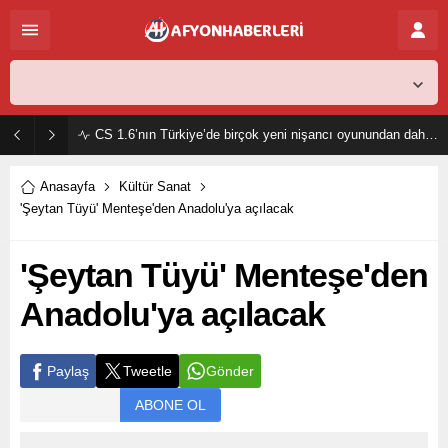
Afyon,
30
°C
Açık
CS 1.6’nın Türkiye’de birçok yeni nişancı oyunundan daha popüler olmasının sebebi nedir?
Anasayfa
Kültür Sanat
'Şeytan Tüyü' Menteşe'den Anadolu'ya açılacak
'Şeytan Tüyü' Menteşe'den
Anadolu'ya açılacak
Paylaş
Tweetle
Gönder
ABONE OL