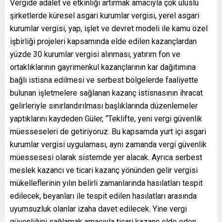
Vergide adalet ve etkinliği artırmak amacıyla çok uluslu
şirketlerde küresel asgari kurumlar vergisi, yerel asgari
kurumlar vergisi, yap, işlet ve devret modeli ile kamu özel
işbirliği projeleri kapsamında elde edilen kazançlardan
yüzde 30 kurumlar vergisi alınması, yatırım fon ve
ortaklıklarının gayrimenkul kazançlarının kar dağıtımına
bağlı istisna edilmesi ve serbest bölgelerde faaliyette
bulunan işletmelere sağlanan kazanç istisnasının ihracat
gelirleriyle sınırlandırılması başlıklarında düzenlemeler
yaptıklarını kaydeden Güler, “Teklifte, yeni vergi güvenlik
müesseseleri de getiriyoruz. Bu kapsamda yurt içi asgari
kurumlar vergisi uygulaması, aynı zamanda vergi güvenlik
müessesesi olarak sistemde yer alacak. Ayrıca serbest
meslek kazancı ve ticari kazanç yönünden gelir vergisi
mükelleflerinin yılın belirli zamanlarında hasılatları tespit
edilecek, beyanları ile tespit edilen hasılatları arasında
uyumsuzluk olanlar izaha davet edilecek. Yine vergi
güvenliğini sağlamak amacıyla ticari kazanç elde eden