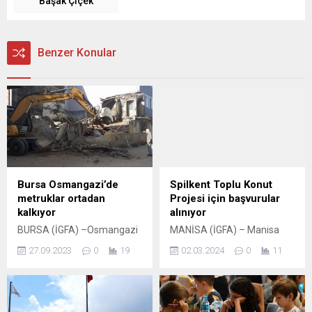
Başak Çiçek
Benzer Konular
Bursa Osmangazi’de
Spilkent Toplu Konut
metruklar ortadan
Projesi için başvurular
kalkıyor
alınıyor
BURSA (İGFA) –Osmangazi
MANİSA (İGFA) – Manisa
Belediyesi, mahalle
Büyükşehir Belediye
27.09.2023
0
19
02.03.2024
0
11
sakinlerinin emniyeti ve
Başkanı Cengiz Ergün, 29
sağlığı açısından risk
Şubat 2024 tarihinde Kültür
oluşturan metruk binaları
Merkezi Lale Salonu’nda
tespit edip, yapılan
düzenlediği toplantıda,