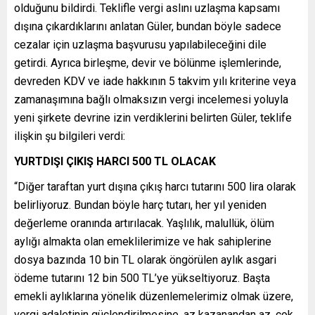
olduğunu bildirdi. Teklifle vergi aslını uzlaşma kapsamı
dışına çıkardıklarını anlatan Güler, bundan böyle sadece
cezalar için uzlaşma başvurusu yapılabileceğini dile
getirdi. Ayrıca birleşme, devir ve bölünme işlemlerinde,
devreden KDV ve iade hakkının 5 takvim yılı kriterine veya
zamanaşımına bağlı olmaksızın vergi incelemesi yoluyla
yeni şirkete devrine izin verdiklerini belirten Güler, teklife
ilişkin şu bilgileri verdi:
YURTDIŞI ÇIKIŞ HARCI 500 TL OLACAK
“Diğer taraftan yurt dışına çıkış harcı tutarını 500 lira olarak
belirliyoruz. Bundan böyle harç tutarı, her yıl yeniden
değerleme oranında artırılacak. Yaşlılık, malullük, ölüm
aylığı almakta olan emeklilerimize ve hak sahiplerine
dosya bazında 10 bin TL olarak öngörülen aylık asgari
ödeme tutarını 12 bin 500 TL’ye yükseltiyoruz. Başta
emekli aylıklarına yönelik düzenlemelerimiz olmak üzere,
vergi adaletinin güçlendirilmesine, az kazanandan az, çok