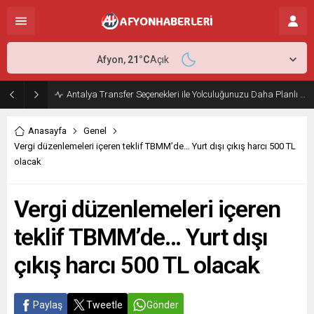
Afyon,
21
°C
Açık
Antalya Transfer Seçenekleri ile Yolculuğunuzu Daha Planlı Hale Getirin
Anasayfa
Genel
Vergi düzenlemeleri içeren teklif TBMM’de… Yurt dışı çıkış harcı 500 TL
olacak
Vergi düzenlemeleri içeren
teklif TBMM’de… Yurt dışı
çıkış harcı 500 TL olacak
Paylaş
Tweetle
Gönder