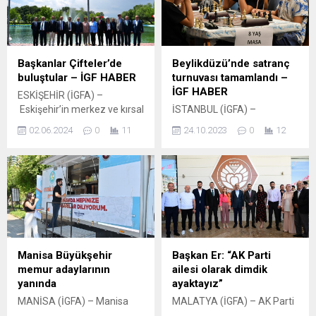
incelemelerin ardından tek
Şehzadeler ilçesi Turgut
tek yıkıyor. Atıl vaziyette
Özal Mahallesi’nde 177
bulunan ve kent estetiğini
hektar alan üzerinde
bozan metruk yapılar, alkol
yapılacak olan Spilkent
ve madde bağımlılarının
Toplu Konut Projesinin
Başkanlar Çifteler’de
Beylikdüzü’nde satranç
mesken tutması nedeniyle
tanıtımını gerçekleştirdi.
buluştular – İGF HABER
turnuvası tamamlandı –
de vatandaşlar için tehlike
Manisalılarda büyük
İGF HABER
ESKİŞEHİR (İGFA) –
arz ediyor. Yapı Kontrol
heyecan uyandıran projenin
Eskişehir’in merkez ve kırsal
İSTANBUL (İGFA) –
Müdürlüğü ekipleri durum...
tanıtımının yapılmasının
ilçe belediye başkanlarını bir
Beylikdüzü Belediyesi,
ardından 1442 konutu
02.06.2024
0
11
24.10.2023
0
12
araya getiren “Başkanlar
Türkiye Satranç
kapsayan ilk bölüm için...
Buluşuyor” Çifteler Belediye
Federasyonu Beylikdüzü İlçe
Başkanı Zehra Konakcı’nın
Temsilciliği iş birliğiyle
ev sahipliğinde
Cumhuriyet’in 100. yılına
gerçekleştirildi. 31 Mart
özel ‘29 Ekim Cumhuriyet
yerel seçimleri sonrası
Kupası Ödüllü Satranç
“Başkanlar Buluşuyor”
Turnuvası’ düzenledi. 29
programının ilki Çifteler
Ekim Cumhuriyet Bayramı
ilçesinde gerçekleştirildi.
etkinlikleri kapsamında
Manisa Büyükşehir
Başkan Er: “AK Parti
Buluşmaya Eskişehir
Beylikdüzü Atatürk Kültür ve
memur adaylarının
ailesi olarak dimdik
Büyükşehir Belediye
Sanat MerkeziTrakya
yanında
ayaktayız”
Başkanı Ayşe Ünlüce, CHP
Salonu’nda gerçekleşen
MANİSA (İGFA) – Manisa
MALATYA (İGFA) – AK Parti
Milletvekilleri Utku Çakırözer,
turnuvada dereceye giren
Büyükşehir Belediyesi
Teşkilatı tarafından