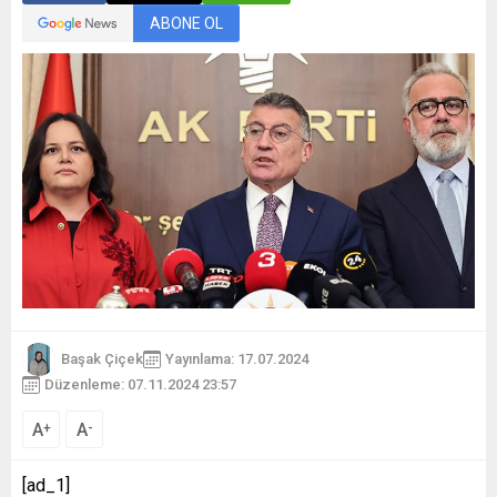
ABONE OL
Başak Çiçek
Yayınlama: 17.07.2024
Düzenleme: 07.11.2024 23:57
A
A
+
-
[ad_1]