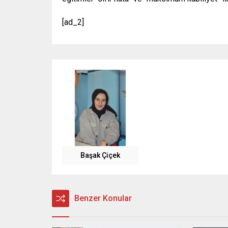
[ad_2]
Başak Çiçek
Benzer Konular