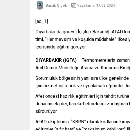
Başak Çiçek
Yayınlama: 17.08.2024
[ad_1]
Diyarbakır’da görevli İçişleri Bakanlığı AFAD ki
timi, “Her mevsim ve koşulda müdahale” ilkesiyl
içerisinde eğitim görüyor.
DİYARBAKIR (İGFA) –
Termometrelerin zaman z
Acil Durum Müdürlüğü Arama ve Kurtarma Birliği 
Sorumluluk bölgesinin yanı sıra ülke genelinde
için hizmet içi teorik ve uygulamalı eğitimler, 
Afet öncesi hazırlık eğitimleri için tehdit türü
donanan ekipler, hareket etmelerini zorlaştıran
sürdürüyor.
AFAD ekiplerinin, “KBRN” olarak kodlanan kimyasa
eğitimler “sıfır hata” ve “maksimum kabiliyet” il