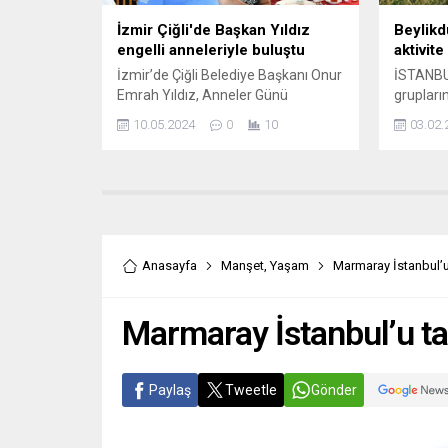
gösterdi
İzmir Çiğli'de Başkan Yıldız
Beylikd
engelli anneleriyle buluştu
aktivite
İzmir’de Çiğli Belediye Başkanı Onur
İSTANBUL
Emrah Yıldız, Anneler Günü
grupların
dolayısıyla Çiğli Belediyesi Kadın ve
çalışmal
10.05.2024
0
10
03.02.
Aile Hizmetleri Müdürlüğü’nün
Belediyes
düzenlediği etkinlikte engelli
Aktivite
anneleri ile bir araya geldi. İZMİR
Dereağzı
(İGFA) – Çiğli’de düzenlenen
merkezin
anneler günü etkinliğinde Belediye
kısa bir s
Başkanı Onur Emra Yıldız ve eşi
işçiliğin
Gamze Yıldız, etkinlikte masaları
tamamla
Anasayfa
Manşet
,
Yaşam
Marmaray İstanbul’u
tek tek gezerek özel çocuklar...
belirten
Başkanı
“Otizmli 
Marmaray İstanbul’u ta
Paylaş
Tweetle
Gönder