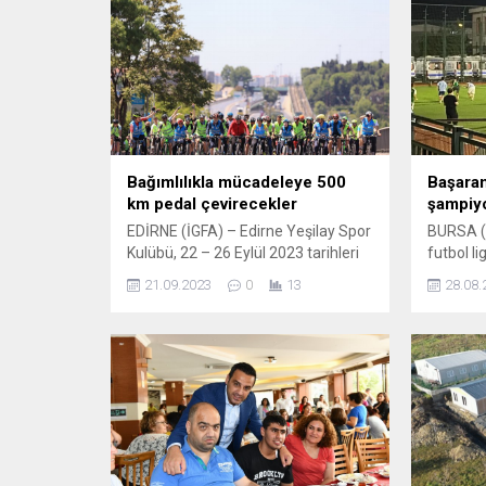
Bağımlılıkla mücadeleye 500
Başaran
km pedal çevirecekler
şampiy
EDİRNE (İGFA) – Edirne Yeşilay Spor
BURSA (
Kulübü, 22 – 26 Eylül 2023 tarihleri
futbol l
arasında Batı Trakya’da düzenlediği
2024-202
21.09.2023
0
13
28.08.
310 km’lik “Serhat’tan Evlad-ı
hazırlan
Fatihan’a” isimli 1. etap bisiklet
bitirere
turunun ardından, 2. etap için
kazanıp ü
rotasını Bulgaristan’a çevirdi. 5 gün
Bursa At
4 gece boyunca yaklaşık 500 km’lik
hazırla
etap süresince Edirne Selimiye
teknik d
Meydanından pedal çevirmeye...
direktif
futbolcul
olduklar