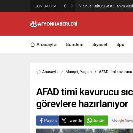
SON DAKİKA
Snus Kültürü ve Kullanım Alışka
Anasayfa
Gündem
Siyaset
Spor
Anasayfa
Manşet
,
Yaşam
AFAD timi kavurucu s
AFAD timi kavurucu sıca
görevlere hazırlanıyor
Paylaş
Tweetle
Gönder