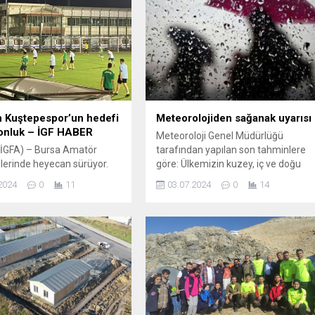
 Kuştepespor’un hedefi
Meteorolojiden sağanak uyarısı
onluk – İGF HABER
Meteoroloji Genel Müdürlüğü
İGFA) – Bursa Amatör
tarafından yapılan son tahminlere
iglerinde heyecan sürüyor.
göre: Ülkemizin kuzey, iç ve doğu
5 sezonuna iddialı
kesimlerinin parçalı, yer yer çok
2024
0
11
03.07.2024
0
14
an takımlar, ligi şampiyon
bulutlu, İç Anadolu’nun kuzeybatısı,
k playoff mücadelelerinde
Doğu Karadeniz’in iç kesimleri, Doğ
st lige çıkmayı hedefliyor.
Anadolu’nun kuzeydoğusu, Trakya,
ıcılar Futbol Sahası’nda lige
Bilecik, Kütahya, Afyonkarahisar,
nan Başaran Kuştepespor’de
Isparta, Burdur, Bolu, Muş, Bitlis,
irektör Tahsin Hoca’nın
Van, İstanbul’un batısı ile Doğu
lerini uygulayan genç
Akdeniz’in Toroslar kesiminin yerel
ar, yeni sezonda iddialı
olmak üzere...
ını yaptıkları antrenmanla