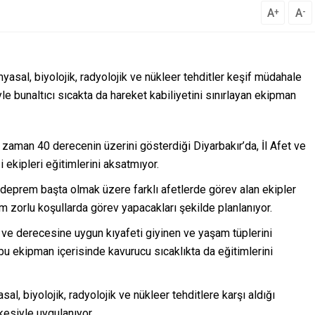
A
A
+
-
myasal, biyolojik, radyolojik ve nükleer tehditler keşif müdahale
e bunaltıcı sıcakta da hareket kabiliyetini sınırlayan ekipman
aman 40 derecenin üzerini gösterdiği Diyarbakır’da, İl Afet ve
ekipleri eğitimlerini aksatmıyor.
 deprem başta olmak üzere farklı afetlerde görev alan ekipler
tüm zorlu koşullarda görev yapacakları şekilde planlanıyor.
ne ve derecesine uygun kıyafeti giyinen ve yaşam tüplerini
 bu ekipman içerisinde kavurucu sıcaklıkta da eğitimlerini
l, biyolojik, radyolojik ve nükleer tehditlere karşı aldığı
kesiyle uygulanıyor.