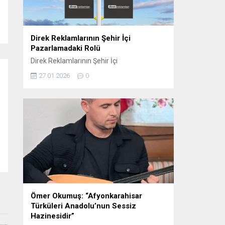
oynamaktadır. Sosyal...
Direk Reklamlarının Şehir İçi
Pazarlamadaki Rolü
Direk Reklamlarının Şehir İçi
Pazarlamadaki Rolü Direk reklam, şehir içi
27.01.2026
0
pazarlama stratejilerinin etkili araçlarından
biri haline gelmiştir. Bu tür reklamlar,
genellikle dikkat çekici ve etkili bir şekilde
konumlandırıldığı için yerel işletmelerden
büyük markalara kadar birçok farklı
sektörde tercih edilmektedir. Elektrik direği
reklamları, şehirlerin kalabalık ve yoğun
bölgelerinde, hareket halindeki kitlelere...
Ömer Okumuş: “Afyonkarahisar
Türküleri Anadolu’nun Sessiz
Hazinesidir”