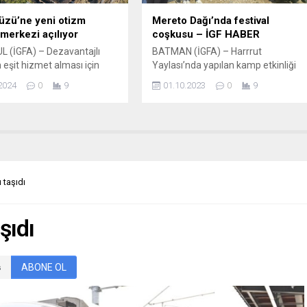
. Geçen sezon...
üzü’ne yeni otizm
Mereto Dağı’nda festival
 merkezi açılıyor
coşkusu – İGF HABER
 (İGFA) – Dezavantajlı
BATMAN (İGFA) – Harrrut
 eşit hizmet alması için
Yaylası’nda yapılan kamp etkinliği
arını sürdüren Beylikdüzü
ve yürüyüşe katılan Sason
2024
0
9
01.10.2023
0
9
i, ilçeye yeni bir Otizm
Kaymakamı Murat Mete, Mereto
 Merkezi kazandırıyor.
Dağı’nın 2975 rakımla bölgenin
 Mahallesi’nde bulunan
çatısı olduğunu belirtti. Kaymakam
 kaba inşasının 3 gün gibi
Mete, Mereto Dağı’nın sadece
ürede bitirildiğini, ince
coğrafi olarak bir dağ olmasının
in de kısa sürede
ötesinde farklı farklı kültür, gelenek
narak hizmete açılacağını
ve göreneklere ev sahipliği yapmış
 taşıdı
 Beylikdüzü Belediye
ve farklı farklı aşk hikayelerine ev...
 Mehmet Murat Çalık,
çocukların...
şıdı
ABONE OL