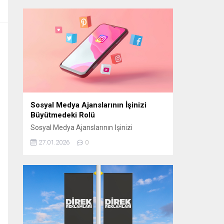
manevi atmosferini “Bir Ramazan Akşamı”
programıyla izleyiciyle buluşturmaya
hazırlanıyor. CAM STÜDYO KURULUYOR
“Bir Ramazan Akşamı” için
Cumhurbaşkanlığı Külliyesi yerleşkesinde
bulunan Beştepe Millet Camii avlusuna
özel bir cam stüdyo kuruluyor. Ramazana
özel tasarlanan...
Sosyal Medya Ajanslarının İşinizi
Büyütmedeki Rolü
Sosyal Medya Ajanslarının İşinizi
Büyütmedeki Rolü Günümüzde sosyal
27.01.2026
0
medya, işletmelerin hedef kitlelerine
ulaşmasının en etkili yollarından biri haline
geldi. Ancak bu başarıyı elde edebilmek için
doğru stratejilerin belirlenmesi gerekir.
Sosyal medya ajansları, işletmelerin dijital
dünyada daha görünür olmasını sağlamak
ve markalarını doğru şekilde
konumlandırmak için kritik bir rol