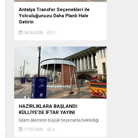
Antalya Transfer Seçenekleri ile
Yolculuğunuzu Daha Planlı Hale
Getirin
Tatil veya iş seyahati planlayanlar için en
24.06.2026
0
önemli detaylardan biri, varış noktasında
karşılaşılacak ulaşım sürecidir. Özellikle
Antalya gibi uluslararası yoğunluğu yüksek
bir destinasyonda, havalimanından otellere
veya şehir içi noktalara ulaşımın önceden
planlanması büyük kolaylık sağlar.
Günümüzde birçok ziyaretçi, klasik ulaşım
yöntemleri yerine önceden organize edilen
sistemleri tercih etmektedir. Bu
kapsamda Antalya airport transfer hizmetleri,...
HAZIRLIKLARA BAŞLANDI:
KÜLLİYE’DE İFTAR YAYINI
İslam âleminin büyük heyecanla beklediği
Ramazan-ı Şerif’in huzur ve bereketi, bu yıl
17.02.2026
0
ekranlara taşınıyor. Kanal D, iftar saatlerinin