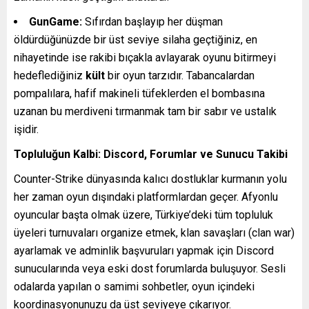
GunGame:
Sıfırdan başlayıp her düşman
öldürdüğünüzde bir üst seviye silaha geçtiğiniz, en
nihayetinde ise rakibi bıçakla avlayarak oyunu bitirmeyi
hedeflediğiniz
kült
bir oyun tarzıdır. Tabancalardan
pompalılara, hafif makineli tüfeklerden el bombasına
uzanan bu merdiveni tırmanmak tam bir sabır ve ustalık
işidir.
Topluluğun Kalbi: Discord, Forumlar ve Sunucu Takibi
Counter-Strike dünyasında kalıcı dostluklar kurmanın yolu
her zaman oyun dışındaki platformlardan geçer. Afyonlu
oyuncular başta olmak üzere, Türkiye’deki tüm topluluk
üyeleri turnuvaları organize etmek, klan savaşları (clan war)
ayarlamak ve adminlik başvuruları yapmak için Discord
sunucularında veya eski dost forumlarda buluşuyor. Sesli
odalarda yapılan o samimi sohbetler, oyun içindeki
koordinasyonunuzu da üst seviyeye çıkarıyor.