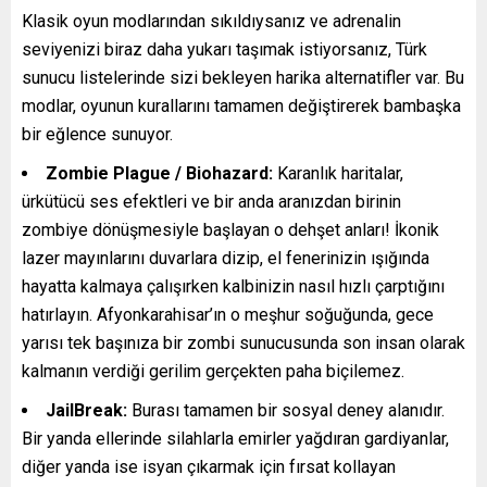
Klasik oyun modlarından sıkıldıysanız ve adrenalin
seviyenizi biraz daha yukarı taşımak istiyorsanız, Türk
sunucu listelerinde sizi bekleyen harika alternatifler var. Bu
modlar, oyunun kurallarını tamamen değiştirerek bambaşka
bir eğlence sunuyor.
Zombie Plague / Biohazard:
Karanlık haritalar,
ürkütücü ses efektleri ve bir anda aranızdan birinin
zombiye dönüşmesiyle başlayan o dehşet anları! İkonik
lazer mayınlarını duvarlara dizip, el fenerinizin ışığında
hayatta kalmaya çalışırken kalbinizin nasıl hızlı çarptığını
hatırlayın. Afyonkarahisar’ın o meşhur soğuğunda, gece
yarısı tek başınıza bir zombi sunucusunda son insan olarak
kalmanın verdiği gerilim gerçekten paha biçilemez.
JailBreak:
Burası tamamen bir sosyal deney alanıdır.
Bir yanda ellerinde silahlarla emirler yağdıran gardiyanlar,
diğer yanda ise isyan çıkarmak için fırsat kollayan