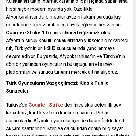
Kulaklıkları takıp internet kafenin o loş ışığında sabahlama
hissi hiçbir modern oyunda yok. Özellikle
Afyonkarahisar’da, o meşhur ayazın hüküm sürdüğü kış
gecelerinde içimizi ısıtan en büyük eğlence her zaman
Counter-Strike 1.6
sunucularına bağlanmak oldu.
Afyon’un sucuk kokulu sokaklarından yükselen o rekabetçi
ruh, Türkiye’nin en köklü sunucularında yankılanmaya
devam ediyor. Bu yazıda, Afyonkarahisar’ın ve Türkiye’nin
dört bir yanından oyuncuların buluştuğu en efsanevi
platformları ve sunucu türlerini mercek altına alıyoruz.
Türk Oyuncuların Vazgeçilmezi: Klasik Public
Sunucular
Türkiye’de
Counter-Strike
denilince akla gelen ilk şey
kesintisiz, kaotik ve bir o kadar da samimi Public
sunuculardır. Afyonlu oyuncular için de durum farklı değil.
Akşam saatlerinde işten ya da okuldan dönüp bilgisayar