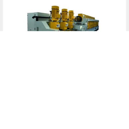
Mermer Üretiminde Kaliteyi Belirleyen Kritik Aşamalar
Doğal taşın blok halinde fabrikaya girişinden, parlatılmış bir
plaka olarak çıkışına kadar geçen her süreç milimetrik
hassasiyet gerektirir. Üretim bandında özellikle iki aşama
hayati önem taşır:
Ebatlama Süreci:
Çift şase plaka ebatlama veya strip
ebatlama makineleri, malzemenin istenilen ölçülerde, en
az atıkla kesilmesini sağlar. Kesim sırasındaki
vibrasyonun (titreşimin) minimumda olması, taşın