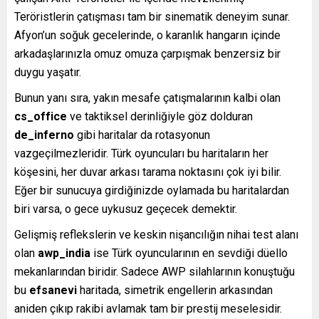
Teröristlerin çatışması tam bir sinematik deneyim sunar.
Afyon’un soğuk gecelerinde, o karanlık hangarın içinde
arkadaşlarınızla omuz omuza çarpışmak benzersiz bir
duygu yaşatır.
Bunun yanı sıra, yakın mesafe çatışmalarının kalbi olan
cs_office
ve taktiksel derinliğiyle göz dolduran
de_inferno
gibi haritalar da rotasyonun
vazgeçilmezleridir. Türk oyuncuları bu haritaların her
köşesini, her duvar arkası tarama noktasını çok iyi bilir.
Eğer bir sunucuya girdiğinizde oylamada bu haritalardan
biri varsa, o gece uykusuz geçecek demektir.
Gelişmiş reflekslerin ve keskin nişancılığın nihai test alanı
olan
awp_india
ise Türk oyuncularının en sevdiği düello
mekanlarından biridir. Sadece AWP silahlarının konuştuğu
bu
efsanevi
haritada, simetrik engellerin arkasından
aniden çıkıp rakibi avlamak tam bir prestij meselesidir.