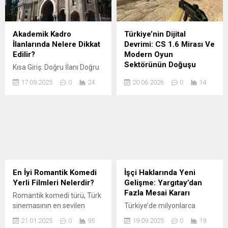
Akademik Kadro
Türkiye’nin Dijital
İlanlarında Nelere Dikkat
Devrimi: CS 1.6 Mirası Ve
Edilir?
Modern Oyun
Sektörünün Doğuşu
Kısa Giriş: Doğru İlanı Doğru
Okumak Akademik kariyer
İnternet kafelerin o yoğun,
17.09.2025
0
24
20.06.2026
0
14
hedefleyenler için doğru
sigara dumanıyla karışık,
ilana başvurmak, en az
nemli havasını ve klavye
güçlü bir dosya hazırlamak
tıkırtılarını hatırlıyor
kadar belirleyicidir. İlan
musunuz? Hani o “masa 5’i
metinlerinde küçük bir
bir saat uzatır mısın abi”
ayrıntı; ön değerlendirme
nidalarının yükseldiği, arka
puanından bilim sınavı
masadan birinin “kim attı o
kapsamına, hatta
flaşı!” diye bağırdığı kaotik
başvurunuzun kabul edilip
ama bir o kadar da efsanevi
En İyi Romantik Komedi
İşçi Haklarında Yeni
edilmemesine kadar pek
günleri. Eğer 2000’lerin
Yerli Filmleri Nelerdir?
Gelişme: Yargıtay’dan
çok sonucu etkileyebilir. Bu
başında Türkiye’de çocuk
Fazla Mesai Kararı
Romantik komedi türü, Türk
rehber, ‘Akademik Kadro
veya genç olduysanız,...
sinemasının en sevilen
Türkiye’de milyonlarca
İlanlarında Nelere Dikkat
kategorilerinden biridir. Yerli
çalışanı ilgilendiren işçi
Edilir?’...
21.01.2025
0
95
19.09.2025
0
19
film izle isteyenlerin, keyifli
hakları konusunda