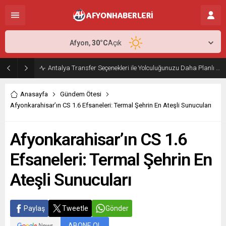
Afyon,
30
°C
Açık
Antalya Transfer Seçenekleri ile Yolculuğunuzu Daha Planlı Hale Getirin
Anasayfa
Gündem Ötesi
Afyonkarahisar’ın CS 1.6 Efsaneleri: Termal Şehrin En Ateşli Sunucuları
Afyonkarahisar’ın CS 1.6
Efsaneleri: Termal Şehrin En
Ateşli Sunucuları
Paylaş
Tweetle
Gönder
ABONE OL