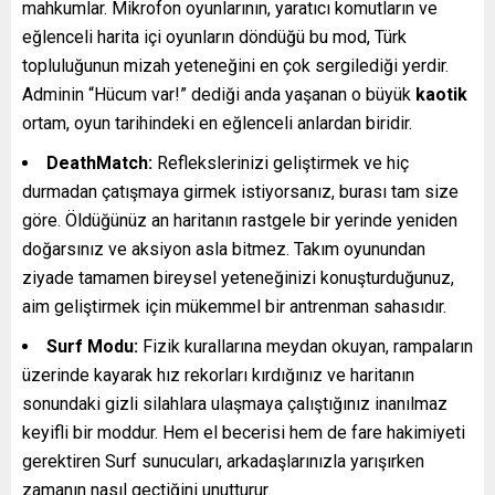
mahkumlar. Mikrofon oyunlarının, yaratıcı komutların ve
eğlenceli harita içi oyunların döndüğü bu mod, Türk
topluluğunun mizah yeteneğini en çok sergilediği yerdir.
Adminin “Hücum var!” dediği anda yaşanan o büyük
kaotik
ortam, oyun tarihindeki en eğlenceli anlardan biridir.
DeathMatch:
Reflekslerinizi geliştirmek ve hiç
durmadan çatışmaya girmek istiyorsanız, burası tam size
göre. Öldüğünüz an haritanın rastgele bir yerinde yeniden
doğarsınız ve aksiyon asla bitmez. Takım oyunundan
ziyade tamamen bireysel yeteneğinizi konuşturduğunuz,
aim geliştirmek için mükemmel bir antrenman sahasıdır.
Surf Modu:
Fizik kurallarına meydan okuyan, rampaların
üzerinde kayarak hız rekorları kırdığınız ve haritanın
sonundaki gizli silahlara ulaşmaya çalıştığınız inanılmaz
keyifli bir moddur. Hem el becerisi hem de fare hakimiyeti
gerektiren Surf sunucuları, arkadaşlarınızla yarışırken
zamanın nasıl geçtiğini unutturur.