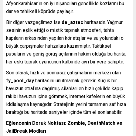
Afyonkarahisar’ın en iyi nişancıları genellikle kozlarını bu
dar ve tehlikeli köprüde paylaşır.
Bir diğer vazgeçilmez ise
de_aztec
haritasıdır. Yağmur
sesinin eşlik ettiği o mistik tapınak atmosferi, tahta
kapıların arkasından yapılan kör atışlar ve su yolundaki o
büyük çarpışmalar hafızalara kazınmıştır. Taktiksel
pusuların ve geniş görüş açılarının hakim olduğu bu harita,
her eski toprak oyuncunun kalbinde ayrı bir yere sahiptir.
Son olarak, hızlı ve acımasız çatışmaların merkezi olan
fy_pool_day
haritasını unutmamak gerekir. Küçük bir
havuzun etrafına dağılmış silahları en hızlı şekilde kapıp
rakibi havuzun içine gömmek, internet kafelerin en büyük
iddialaşma kaynağıdır. Stratejinin yerini tamamen saf hıza
bıraktığı bu haritada saniyeler içinde tüm el sonlanabilir.
Eğlencenin Doruk Noktası: Zombie, DeathMatch ve
JailBreak Modları