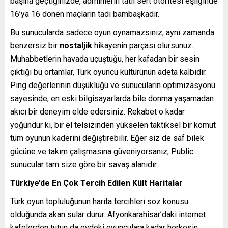
başına geçtiğinizde, adminlerin tatlı sert otoritesi eşliğinde
16’ya 16 dönen maçların tadı bambaşkadır.
Bu sunucularda sadece oyun oynamazsınız; aynı zamanda
benzersiz bir
nostaljik
hikayenin parçası olursunuz.
Muhabbetlerin havada uçuştuğu, her kafadan bir sesin
çıktığı bu ortamlar, Türk oyuncu kültürünün adeta kalbidir.
Ping değerlerinin düşüklüğü ve sunucuların optimizasyonu
sayesinde, en eski bilgisayarlarda bile donma yaşamadan
akıcı bir deneyim elde edersiniz. Rekabet o kadar
yoğundur ki, bir el telsizinden yükselen taktiksel bir komut
tüm oyunun kaderini değiştirebilir. Eğer siz de saf bilek
gücüne ve takım çalışmasına güveniyorsanız, Public
sunucular tam size göre bir savaş alanıdır.
Türkiye’de En Çok Tercih Edilen Kült Haritalar
Türk oyun topluluğunun harita tercihleri söz konusu
olduğunda akan sular durur. Afyonkarahisar’daki internet
kafelerden tutun da evdeki oyunculara kadar herkesin