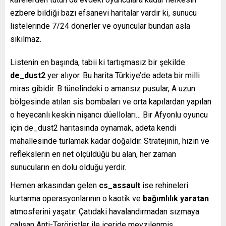
ezbere bildiği bazı efsanevi haritalar vardır ki, sunucu
listelerinde 7/24 dönerler ve oyuncular bundan asla
sıkılmaz.
Listenin en başında, tabii ki tartışmasız bir şekilde
de_dust2
yer alıyor. Bu harita Türkiye’de adeta bir milli
miras gibidir. B tünelindeki o amansız pusular, A uzun
bölgesinde atılan sis bombaları ve orta kapılardan yapılan
o heyecanlı keskin nişancı düelloları… Bir Afyonlu oyuncu
için de_dust2 haritasında oynamak, adeta kendi
mahallesinde turlamak kadar doğaldır. Stratejinin, hızın ve
reflekslerin en net ölçüldüğü bu alan, her zaman
sunucuların en dolu olduğu yerdir.
Hemen arkasından gelen
cs_assault
ise rehineleri
kurtarma operasyonlarının o kaotik ve
bağımlılık yaratan
atmosferini yaşatır. Çatıdaki havalandırmadan sızmaya
çalışan Anti-Teröristler ile içeride mevzilenmiş