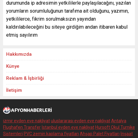
durumunda ip adresimin yetkililerle paylaşılacağını, yazılan
yorumların sorumluluğunun tarafıma ait olduğunu, yazımın,
yetkililerce, fikrim sorulmaksızın yayından
kaldırılabileceğini bu siteye girdiğim andan itibaren kabul
etmiş sayılırım
Hakkımızda
Künye
Reklam & İşbirliği
İletişim
izmir evden eve nakliyat
uluslararası evden eve nakliyat
Antalya
Flughafen Transfer
İstanbul evden eve nakliyat
Hursoft Okul Turnike
Sistemleri
PVC zemin kaplama fiyatları
Ahşap Palet Fiyatları
İnşaat