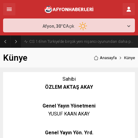
Afyon,
30
°C
Açık
Antalya Transfer Seçenekleri ile Yolculuğunuzu Daha Planlı Hale Getirin
Künye
Anasayfa
Künye
Sahibi
ÖZLEM AKTAŞ AKAY
Genel Yayın Yönetmeni
YUSUF KAAN AKAY
Genel Yayın Yön. Yrd.