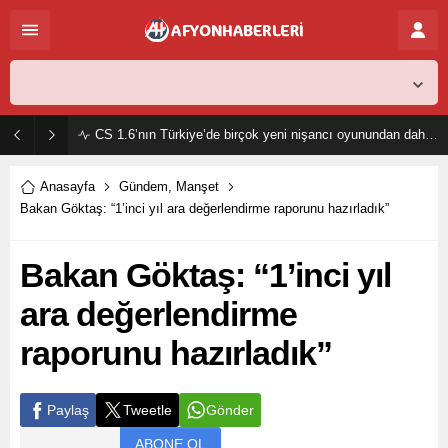
Afyon,
30
°C
Açık
CS 1.6’nın Türkiye’de birçok yeni nişancı oyunundan daha popüler olmasının sebebi nedir?
Anasayfa
Gündem
,
Manşet
Bakan Göktaş: “1’inci yıl ara değerlendirme raporunu hazırladık”
Bakan Göktaş: “1’inci yıl
ara değerlendirme
raporunu hazırladık”
Paylaş
Tweetle
Gönder
ABONE OL