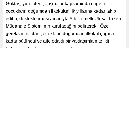
Göktaş, yürütülen çalışmalar kapsamında engelli
çocukların doğumdan ilkokulun ilk yıllarına kadar takip
edilip, desteklenmesi amacıyla Aile Temelli Ulusal Erken
Müdahale Sistemi’nin kurulacağını belirterek, “Özel
gereksinimi olan çocukların doğumdan ilkokul çağına
kadar bütüncül ve aile odaklı bir yaklaşımla nitelikli
bakım, sağlık, koruma ve eğitim hizmetlerine erişimlerinin
sağlanması amacıyla erken müdahale sisteminin
geliştirilmesine yönelik çalışmalar yürütüldü. Sistemin
oluşturulması için UNICEF ve ilgili kamu kurumlarının iş
birliğinde bir pilot çalışmayı başlatacağız.” dedi.
İHTİSASLAŞMIŞ BAKIM KALİTE STANDARTLARI
GELİŞTİRİLECEK
Göktaş, bakım merkezlerinde yaşamlarını sürdüren
engelli bireylerin daha iyi hizmet alabilmeleri için
Bakanlığa bağlı kuruluşların, Bakım Hizmetleri Kalite