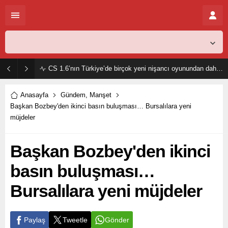
Afyon,
30
°C
Açık
CS 1.6’nın Türkiye’de birçok yeni nişancı oyunundan daha popüler olmasının sebebi nedir?
Anasayfa
Gündem
,
Manşet
Başkan Bozbey'den ikinci basın buluşması… Bursalılara yeni müjdeler
Başkan Bozbey'den ikinci
basın buluşması…
Bursalılara yeni müjdeler
Paylaş
Tweetle
Gönder
ABONE OL