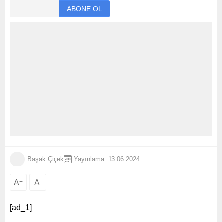
Başak Çiçek
Yayınlama: 13.06.2024
A
A
+
-
[ad_1]
Bursa Büyükşehir Belediye Başkanı Mustafa Bozbey,