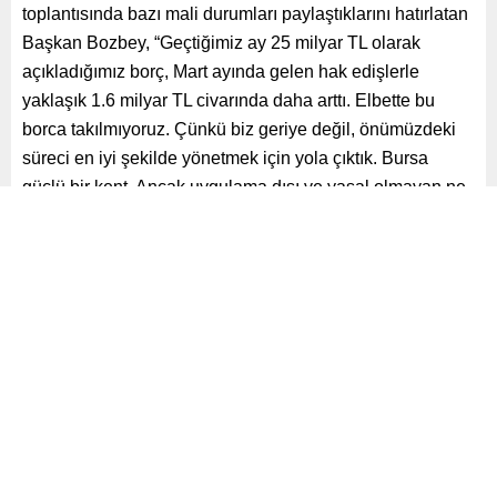
borç, Mart ayında gelen hak edişlerle yaklaşık 1.6 milyar TL
civarında daha arttı. Elbette bu borca takılmıyoruz. Çünkü
biz geriye değil, önümüzdeki süreci en iyi şekilde
yönetmek için yola çıktık. Bursa güçlü bir kent. Ancak
uygulama dışı ve yasal olmayan ne varsa bunları tek tek
kontrol edip, denetleyip ilgili arkadaşlarımızla ilgili yerlere
bildiriyoruz. Daha önce de ifade ettiğim gibi ‘Adil olacağız.
Şeffaf olacağız. Hesap verebilir olacağız’. Bu anlayışımızı
dönem sonuna kadar kesintisiz bir şekilde devam
ettireceğiz. Borçlar artsa dahi altından kalkamayacağımız
hiçbir iş yoktur. Bursalılara verdiğimiz sözleri tek tek
yerine getirmenin mücadelesini vereceğiz. Kimseyle
polemik yaşama derdimiz de yok. Bizim hedefimiz
Bursa’nın sorunlarına odaklanmak ve çözmektir. Akılcı,
bilime dayanan ama ekonomik bir anlayışla sorunları
çözeceğiz” dedi.
Bir yandan Bursalılarla kucaklaşırken diğer yandan da