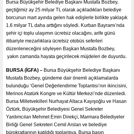
geçtiğimiz ay 25 milyar TL olarak açıkladıkları belediye
borcunun mart ayında gelen hak edişlerle birlikte yaklaşık
1.6 milyar TL daha arttığını söyledi. Kurban Bayramı’nda
şehir içi toplu ulaşımın ücretsiz olacağını, arife günü
itibariyle mezarlıklara ücretsiz otobüs seferleri
düzenleneceğini söyleyen Başkan Mustafa Bozbey, yakın
zamanda hayata geçirilecek müjdeleri de duyurdu.
BURSA (İGFA) –
Bursa Büyükşehir Belediye Başkanı
Mustafa Bozbey, gündeme dair önemli açıklamalarda
bulunduğu ‘Genel Değerlendirme Toplantısı’nın ikincisini,
Merinos Atatürk Kongre ve Kültür Merkezi’nde düzenledi.
Bursa Milletvekilleri Nurhayat Altaca Kayışoğlu ve Hasan
Öztürk, Büyükşehir Belediyesi Genel Sekreter Yardımcıları
Mehmet Emin Direkçi, Marmara Belediyeler Birliği Genel
Sekreteri Cemil Arslan ve belediye bürokratlarının katıldığı
toplantıya, Bursa basın mensupları yoğun ilgi gösterdi.