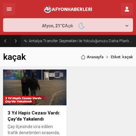
Afyon,
21
°C
Açık
Antalya Transfer Seçenekleri ile Yolculuğunuzu Daha Planlı Hale Getirin
kaçak
Anasayfa
Etiket: kaçak
3 Yıl Hapis Cezası Vardı:
Çay’da Yakalandı
Çay ilçesinde icra edilen
trafik denetimleri sırasında,