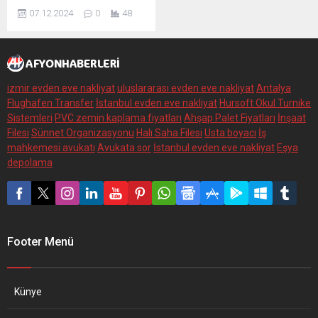
hakkında "Kasten Yaralama"
07.12.2024
0
48
suçundan 3 yıl 9 ay
kesinleşmiş hapis cezası
bulunan A.B. isimli şahıs
izmir evden eve nakliyat
uluslararası evden eve nakliyat
Antalya
Flughafen Transfer
İstanbul evden eve nakliyat
Hursoft Okul Turnike
Sistemleri
PVC zemin kaplama fiyatları
Ahşap Palet Fiyatları
İnşaat
Filesi
Sünnet Organizasyonu
Halı Saha Filesi
Usta boyacı
İş
mahkemesi avukatı
Avukata sor
İstanbul evden eve nakliyat
Eşya
depolama
Footer Menü
Künye