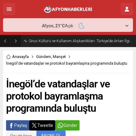
Afyon,
21
°C
Açık
Türkiye’nin Dijital Devrimi: CS 1.6 Mirası Ve Modern Oyun Sektörünün Doğuşu
Anasayfa
Gündem
,
Manşet
İnegöl’de vatandaşlar ve protokol bayramlaşma programında buluştu
İnegöl’de vatandaşlar ve
protokol bayramlaşma
programında buluştu
Paylaş
Tweetle
Gönder
ABONE OL