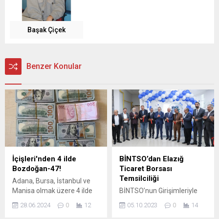
Başak Çiçek
Benzer Konular
İçişleri'nden 4 ilde
BİNTSO’dan Elazığ
Bozdoğan-47!
Ticaret Borsası
Temsilciliği
Adana, Bursa, İstanbul ve
Manisa olmak üzere 4 ilde
BİNTSO’nun Girişimleriyle
DEAŞ terör örgütüne
Elazığ Ticaret Borsası
28.06.2024
0
12
05.10.2023
0
14
düzenlenen “Bozdoğan-47”
Temsilciliği Açıldı Bingöl