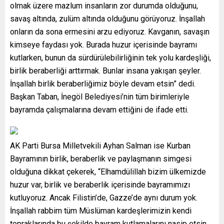
olmak üzere mazlum insanların zor durumda olduğunu,
savaş altında, zulüm altında olduğunu görüyoruz. İnşallah
onların da sona ermesini arzu ediyoruz. Kavganın, savaşın
kimseye faydası yok. Burada huzur içerisinde bayramı
kutlarken, bunun da sürdürülebilirliğinin tek yolu kardeşliği,
birlik beraberliği arttırmak. Bunlar insana yakışan şeyler.
İnşallah birlik beraberliğimiz böyle devam etsin” dedi.
Başkan Taban, İnegöl Belediyesi’nin tüm birimleriyle
bayramda çalışmalarına devam ettiğini de ifade etti.
AK Parti Bursa Milletvekili Ayhan Salman ise Kurban
Bayramının birlik, beraberlik ve paylaşmanın simgesi
olduğuna dikkat çekerek, “Elhamdülillah bizim ülkemizde
huzur var, birlik ve beraberlik içerisinde bayramımızı
kutluyoruz. Ancak Filistin’de, Gazze’de aynı durum yok.
İnşallah rabbim tüm Müslüman kardeşlerimizin kendi
topraklarında bu şekilde bayram kutlamalarını nasip etsin