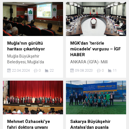
operasyonlarında 28 şüpheli
Güncel TV / BİNGÖL (İGFA) –
yakalandı. ANKARA (İGFA) –
Bingöl Ticaret ve Sanayi
İçişleri Bakanlığı’nın bir
Odası (BİNTSO) Başkanı
süredir terör örgütlerine
Kadir Çintay ve yönetimi
yönelik düzenlediği
tarafından yürütülen
‘Bozdoğan’ operasyonlarının
çabalara yanıt olarak, Elazığ
47’ncisi bu kez 4 ilde
Ticaret Borsası Temsilciği
düzenlendi. Operasyonun
kenti hizmete açtı.
Muğla'nın gürültü
MGK’dan ‘terörle
detaylarını İçişleri Bakanı Ali
Temsilcilik, oda binasında
haritası çıkartılıyor
mücadele’ vurgusu – İGF
Yerlikaya, sosyal medya
faaliyete geçti. Törene
HABER
Muğla Büyükşehir
hesabından paylaştı.
Başkan Çintay’ın yanı sıra
Belediyesi, Muğla’da
ANKARA (İGFA)- Millî
Emniyet Genel...
Elazığ Borsa Başkanı...
çevresel gürültüyü azaltarak
Güvenlik Kurulu (MGK),
22.04.2024
0
22
09.08.2023
0
11
halkın yaşam konforunu
Cumhurbaşkanı Recep
yükseltmek amacıyla kentin
Tayyip Erdoğan
stratejik gürültü haritasını
başkanlığında
oluşturmak ve eylem planı
Cumhurbaşkanlığı
hazırlamak için çalışmalara
Külliyesi’nde toplandı.
başladı. MUĞLA (İGFA) –
Yüksek Askerî Şura (YAŞ)
Türkiye’nin en önemli turizm
kararları doğrultusunda yaş
merkezlerinin başında gelen
haddinden emekliye sevk
Muğla’da Büyükşehir
edilen Kara Kuvvetleri
Mehmet Özhaseki’ye
Sakarya Büyükşehir
Belediyesi kentte yaşayan
Komutanı Orgeneral Musa
fahri doktora unvanı
Antalya’dan puanla