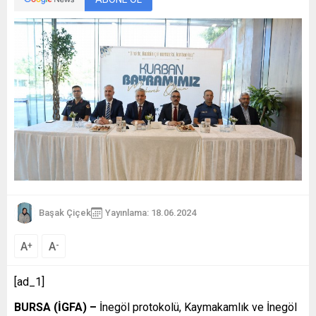
Başak Çiçek
Yayınlama: 18.06.2024
A
A
+
-
[ad_1]
BURSA (İGFA) –
İnegöl protokolü, Kaymakamlık ve İnegöl