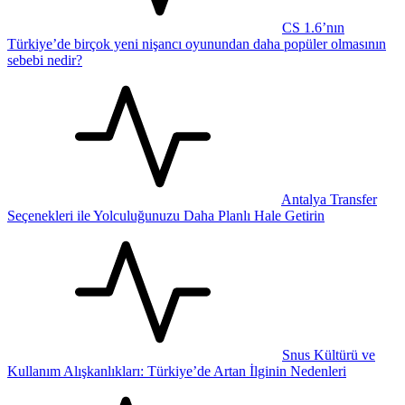
CS 1.6’nın
Türkiye’de birçok yeni nişancı oyunundan daha popüler olmasının
sebebi nedir?
Antalya Transfer
Seçenekleri ile Yolculuğunuzu Daha Planlı Hale Getirin
Snus Kültürü ve
Kullanım Alışkanlıkları: Türkiye’de Artan İlginin Nedenleri