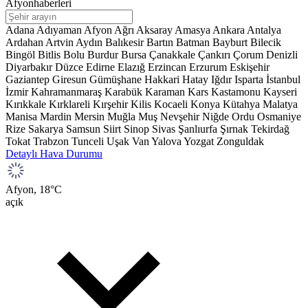
Afyonhaberleri
Adana
Adıyaman
Afyon
Ağrı
Aksaray
Amasya
Ankara
Antalya
Ardahan
Artvin
Aydın
Balıkesir
Bartın
Batman
Bayburt
Bilecik
Bingöl
Bitlis
Bolu
Burdur
Bursa
Çanakkale
Çankırı
Çorum
Denizli
Diyarbakır
Düzce
Edirne
Elazığ
Erzincan
Erzurum
Eskişehir
Gaziantep
Giresun
Gümüşhane
Hakkari
Hatay
Iğdır
Isparta
İstanbul
İzmir
Kahramanmaraş
Karabük
Karaman
Kars
Kastamonu
Kayseri
Kırıkkale
Kırklareli
Kırşehir
Kilis
Kocaeli
Konya
Kütahya
Malatya
Manisa
Mardin
Mersin
Muğla
Muş
Nevşehir
Niğde
Ordu
Osmaniye
Rize
Sakarya
Samsun
Siirt
Sinop
Sivas
Şanlıurfa
Şırnak
Tekirdağ
Tokat
Trabzon
Tunceli
Uşak
Van
Yalova
Yozgat
Zonguldak
Detaylı Hava Durumu
Afyon,
18
°C
açık