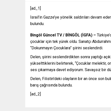
[ad_1]
İsrail’in Gazze’ye yönelik saldırıları devam ede
bulundu.
Bingöl Güncel TV / BİNGÖL (İGFA) –
Türkiye’
çocuklar için tek yürek oldu. Sanatçı Abdurrah
“Dokunmayın Çocuklara” şiirini seslendirdi.
Delen, şiirini seslendirdikten sonra yaptığı açı
yükselttiklerini belirterek, “Çocuklar melektir,
ses çıkarmaya davet ediyorum. Savaşsız bir dün
Delen, Filistin’deki olayların bir an önce son 
barış çağrısında bulundu.
[ad_2]