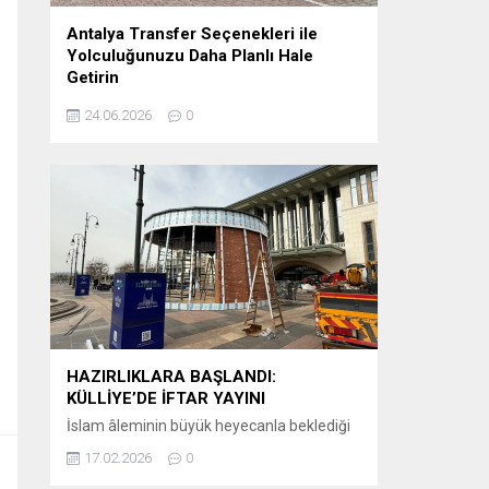
Antalya Transfer Seçenekleri ile
Yolculuğunuzu Daha Planlı Hale
Getirin
Tatil veya iş seyahati planlayanlar için en
24.06.2026
0
önemli detaylardan biri, varış noktasında
karşılaşılacak ulaşım sürecidir. Özellikle
Antalya gibi uluslararası yoğunluğu yüksek
bir destinasyonda, havalimanından otellere
veya şehir içi noktalara ulaşımın önceden
planlanması büyük kolaylık sağlar.
Günümüzde birçok ziyaretçi, klasik ulaşım
yöntemleri yerine önceden organize edilen
sistemleri tercih etmektedir. Bu
kapsamda Antalya airport transfer hizmetleri,...
HAZIRLIKLARA BAŞLANDI:
KÜLLİYE’DE İFTAR YAYINI
İslam âleminin büyük heyecanla beklediği
Ramazan-ı Şerif’in huzur ve bereketi, bu yıl
17.02.2026
0
ekranlara taşınıyor. Kanal D, iftar saatlerinin