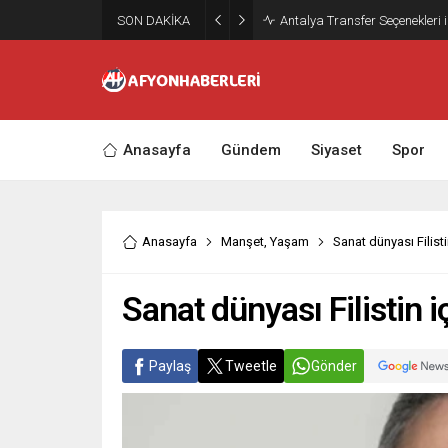
SON DAKİKA
Antalya Transfer Seçenekleri 
Anasayfa
Gündem
Siyaset
Spor
Anasayfa
Manşet
,
Yaşam
Sanat dünyası Filisti
Sanat dünyası Filistin i
Paylaş
Tweetle
Gönder