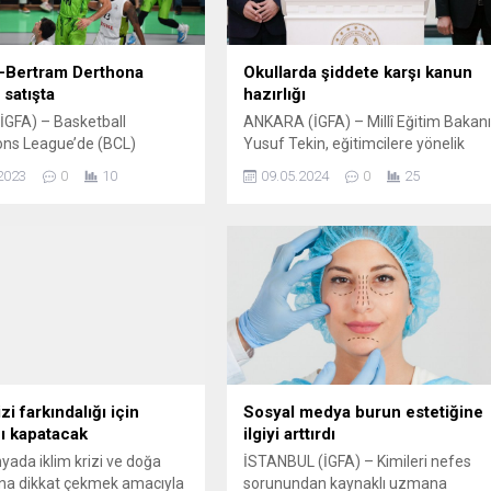
-Bertram Derthona
Okullarda şiddete karşı kanun
i satışta
hazırlığı
GFA) – Basketball
ANKARA (İGFA) – Millî Eğitim Bakan
ns League’de (BCL)
Yusuf Tekin, eğitimcilere yönelik
alibiyetle başlayan TOFAŞ,
şiddet olaylarına ilişkin dört eğitim
2023
0
10
09.05.2024
0
25
2. hafta maçına 31 Ekim
sendikasıyla bir araya geldi.
ü sahasında İtalyan
Görüşmenin ardından Memur-Sen
si Bertram Derthona
Genel Başkanı Ali Yalçın ve Türk
karşısında çıkacak. Nilüfer
Eğitim-Sen Genel Başkanı Talip
por Salonu’nda oynanacak
Geylan ile basın mensuplarına
ilk Avrupa mücadelesinin
açıklamalarda bulunan Bakan Tekin
 biletix.com’dan (online
“Bana bir harf öğretenin kırk yıl
 Biletix perakende satış
kölesi olurum.” diyen...
ından satışa sunulurken,
izi farkındalığı için
Sosyal medya burun estetiğine
nı kapatacak
ilgiyi arttırdı
ada iklim krizi ve doğa
İSTANBUL (İGFA) – Kimileri nefes
ına dikkat çekmek amacıyla
sorunundan kaynaklı uzmana