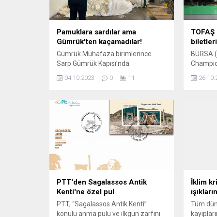
Pamuklara sardılar ama
TOFAŞ 
Gümrük'ten kaçamadılar!
biletler
Gümrük Muhafaza birimlerince
BURSA (İ
Sarp Gümrük Kapısı’nda
Champio
gerçekleştirilen yakalamada, 1 ton
sezona g
04.10.2023
0
11
26.10.
ağırlığında pamuk yüküne
H Grubu 
emdirilmiş şekilde yurda sokulmaya
Salı gün
çalışılan, piyasa değerinin yaklaşık
temsilci
500 milyon TL civarında olduğu
Tortona 
tahmin edilen uyuşturucu madde
TOFAŞ S
ele geçirildi. ANKARA (İGFA) –
sezonun 
Haberi sosyal medya hesabından
biletleri
Ticaret Bakanı Prof. Dr. Ömer Bolat
satış) ve
duyurdu. “Gençlerimizin
noktalar
zehirlenmesine izin...
Mavi...
PTT'den Sagalassos Antik
İklim kr
Kenti'ne özel pul
ışıkları
PTT, “Sagalassos Antik Kenti”
Tüm düny
konulu anma pulu ve ilkgün zarfını
kayıplar