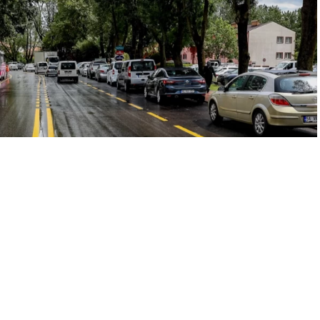
A
A
+
-
zenleme: 07.11.2024 23:36