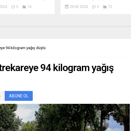
tirilen “Dünya Saati”ni Eti,
başvururken kimileri de memnun
2024
0
14
29.03.2024
0
13
 “Elçi Sponsoru” olarak
olmadığı burun görünümünü
yor. ESKİŞEHİR (İGFA) – ETİ,
değiştirmek için uzmanların kapısını
e WWF-Türkiye’nin (Doğal
çalıyor. Peki açık ve kapalı şekilde
oruma Vakfı) öncülük ettiği
uygulanabilen burun ameliyatları
aati”ne bu sene de “elçi
nasıl yapılıyor ve hangi teknikler
” olarak destek veriyor.
kullanılıyor? Piezo burun estetiği
ati kapsamında bu yıl
nedir? Akla takılanların başında
eye 94 kilogram yağış düştü
.
gelen diğer soru ise ameliyat
sonrası yüzdeki morarma ve...
trekareye 94 kilogram yağış
ABONE OL