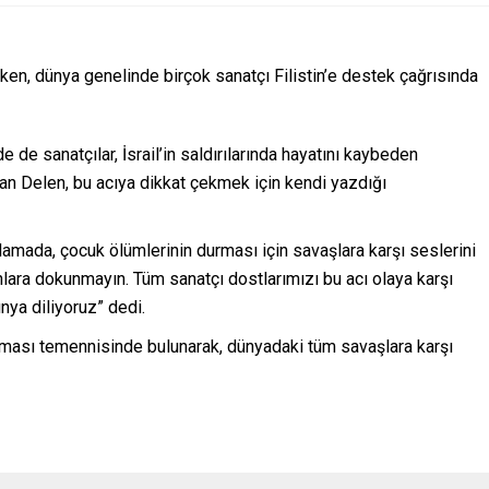
rken, dünya genelinde birçok sanatçı Filistin’e destek çağrısında
de de sanatçılar, İsrail’in saldırılarında hayatını kaybeden
man Delen, bu acıya dikkat çekmek için kendi yazdığı
klamada, çocuk ölümlerinin durması için savaşlara karşı seslerini
 onlara dokunmayın. Tüm sanatçı dostlarımızı bu acı olaya karşı
ya diliyoruz” dedi.
bulması temennisinde bulunarak, dünyadaki tüm savaşlara karşı