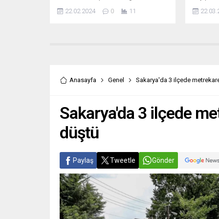
bugün itibariyle tedavüle sundu.
gerçekleş
22.02.2024
0
11
22.03.
BURDUR (İGFA) –PTT AŞ,
bu yıl da
“Sagalassos Antik Kenti” konulu
destekli
2×20 TL (60 x 100 mm boyutunda)
ülkemizd
bedelli anma pulu ile söz konusu
Hayatı K
pula ait 60 TL bedelli ilkgün zarfını
“Dünya S
abone sayısı kadar PTT iş yerlerinde
sponsoru
ve...
Dünya Sa
Anasayfa
Genel
Sakarya'da 3 ilçede metrekar
bireysel..
Sakarya'da 3 ilçede me
düştü
Paylaş
Tweetle
Gönder