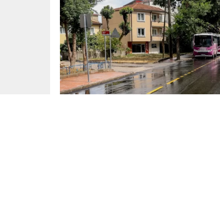
Başak Çiçek
Yayınlama: 08.09.2024
Dü
[ad_1]