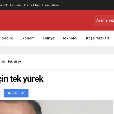
ile Yolculuğunuzu Daha Planlı Hale Getirin
Sağlık
Ekonomi
Dünya
Teknoloji
Köşe Yazıları
n için tek yürek
çin tek yürek
ABONE OL