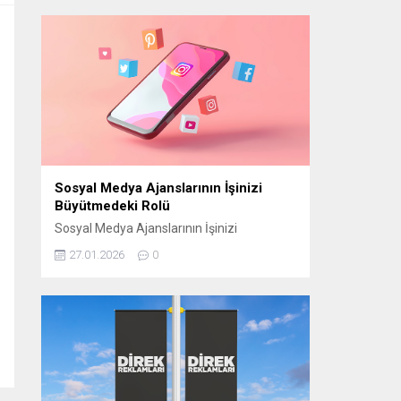
manevi atmosferini “Bir Ramazan Akşamı”
programıyla izleyiciyle buluşturmaya
hazırlanıyor. CAM STÜDYO KURULUYOR
“Bir Ramazan Akşamı” için
Cumhurbaşkanlığı Külliyesi yerleşkesinde
bulunan Beştepe Millet Camii avlusuna
özel bir cam stüdyo kuruluyor. Ramazana
özel tasarlanan...
Sosyal Medya Ajanslarının İşinizi
Büyütmedeki Rolü
Sosyal Medya Ajanslarının İşinizi
Büyütmedeki Rolü Günümüzde sosyal
27.01.2026
0
medya, işletmelerin hedef kitlelerine
ulaşmasının en etkili yollarından biri haline
geldi. Ancak bu başarıyı elde edebilmek için
doğru stratejilerin belirlenmesi gerekir.
Sosyal medya ajansları, işletmelerin dijital
dünyada daha görünür olmasını sağlamak
ve markalarını doğru şekilde
konumlandırmak için kritik bir rol