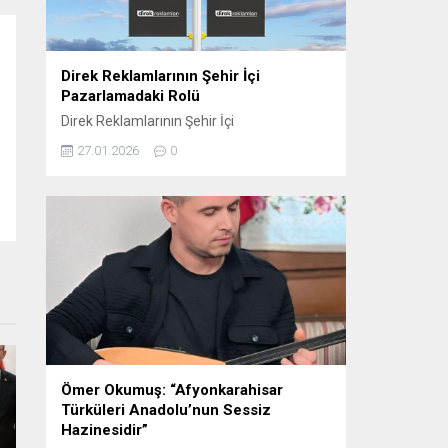
oynamaktadır. Sosyal...
Direk Reklamlarının Şehir İçi
Pazarlamadaki Rolü
Direk Reklamlarının Şehir İçi
Pazarlamadaki Rolü Direk reklam, şehir içi
27.01.2026
0
pazarlama stratejilerinin etkili araçlarından
biri haline gelmiştir. Bu tür reklamlar,
genellikle dikkat çekici ve etkili bir şekilde
konumlandırıldığı için yerel işletmelerden
büyük markalara kadar birçok farklı
sektörde tercih edilmektedir. Elektrik direği
reklamları, şehirlerin kalabalık ve yoğun
bölgelerinde, hareket halindeki kitlelere...
Ömer Okumuş: “Afyonkarahisar
Türküleri Anadolu’nun Sessiz
Hazinesidir”