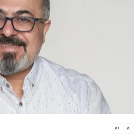
A
A
+
-