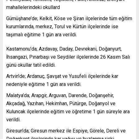
mahallelerindeki okullard
Gümüşhane’de; Kelkit, Köse ve Şiran ilçelerinde tüm eğitim
kurumlarında, merkez, Torul ve Kürtün ilçelerinde ise
taşımalı eğitime 1 gün ara verildi.
Kastamonu’da; Azdavay, Daday, Devrekani, Doğanyurt,
İhsangazi, Pınarbaşı ve Seydiler ilçelerinde 26 Kasım Salı
günü okullar tatil edildi.
Artvin’de; Ardanuç, Şavşat ve Yusufeli ilçelerinde kar
nedeniyle eğitime 1 gün ara verildi.
Malatya’da; Arapgir, Arguvan, Darende, Doğanşehir,
Akçadağ, Yazıhan, Hekimhan, Pütürge, Doğanyol ve
Kuluncak ilçelerinde eğitim ve öğretime 1 gün süreyle ara
verildi.
Giresun’da; Giresun merkez ile Espiye, Görele, Dereli ve
Doğankent ilçelerinde kar yağışı ve buzlanma riski