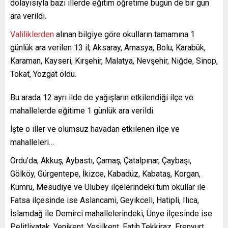
dolayısıyla bazı illerde eğitim öğretime bugün de bir gün
ara verildi.
Valiliklerden
alınan bilgiye göre okulların tamamına 1
günlük ara verilen 13 il; Aksaray, Amasya, Bolu, Karabük,
Karaman, Kayseri, Kırşehir, Malatya, Nevşehir, Niğde, Sinop,
Tokat, Yozgat oldu.
Bu arada 12 ayrı ilde de yağışların etkilendiği ilçe ve
mahallelerde eğitime 1 günlük ara verildi.
İşte o iller ve olumsuz havadan etkilenen ilçe ve
mahalleleri…
Ordu’da; Akkuş, Aybastı, Çamaş, Çatalpınar, Çaybaşı,
Gölköy, Gürgentepe, İkizce, Kabadüz, Kabataş, Korgan,
Kumru, Mesudiye ve Ulubey ilçelerindeki tüm okullar ile
Fatsa ilçesinde ise Aslancami, Geyikceli, Hatipli, Ilıca,
İslamdağ ile Demirci mahallelerindeki, Ünye ilçesinde ise
Pelitliyatak, Yenikent, Yeşilkent, Fatih,Tekkiraz, Erenyurt