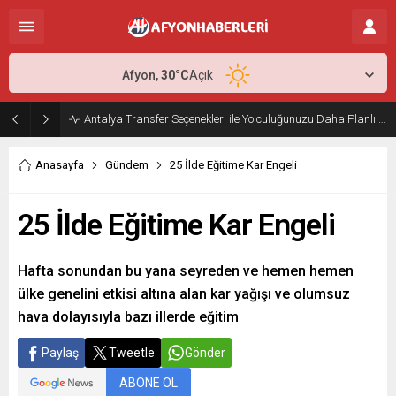
Afyon,
30
°C
Açık
Antalya Transfer Seçenekleri ile Yolculuğunuzu Daha Planlı Hale Getirin
Anasayfa
Gündem
25 İlde Eğitime Kar Engeli
25 İlde Eğitime Kar Engeli
Hafta sonundan bu yana seyreden ve hemen hemen
ülke genelini etkisi altına alan kar yağışı ve olumsuz
hava dolayısıyla bazı illerde eğitim
Paylaş
Tweetle
Gönder
ABONE OL