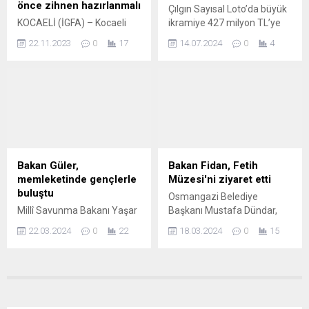
genelinde yaygınlaştırıyor.
için bayram öncesi
önce zihnen hazırlanmalı
Çılgın Sayısal Loto’da büyük
Büyükşehir Belediye
denetimleri sıklaştıran
KOCAELİ (İGFA) – Kocaeli
ikramiye 427 milyon TL’ye
Başkanı Dr. Memduh
ekipler, bayram boyunca da
Üniversitesi ev sahipliğinde
ulaşarak Türkiye şans
Büyükkılıç’ın talimatları
7/24 saat...
22.11.2023
0
17
14.07.2024
0
4
Kocaeli Valiliği, Büyükşehir
oyunları tarihindeki en büyük
doğrultusunda, kente
Belediyesi ve Sağlıkta Kalite
ikramiye tutarı rekorunu
yaşayan emekli
için İnovasyon Derneği
kırdı. 13 Temmuz 2024
vatandaşlara yönelik
tarafından bu yıl 8’incisi
tarihli çekilişte de 6 bilen
‘Emekliler Kafeteryası’
düzenlenen Ulusal Sağlıkta
çıkmadı. İSTANBUL (İGFA) –
projesini...
Kalite Forumları (USKAF)
Çılgın Sayısal Loto’da 420
devam ediyor. ‘Etkin Bir Afet
milyon TL’lik rekor ikramiye
Yönetimi İçin Hazırlık’ adlı
için çekiliş 13 Temmuz
oturumla devam eden
Cumartesi günü gerçekleşti.
Bakan Güler,
Bakan Fidan, Fetih
Forum’da acil sağlık
Bugüne kadar Çılgın...
memleketinde gençlerle
Müzesi'ni ziyaret etti
yöntemleri ve şehirleri
buluştu
Osmangazi Belediye
afetlere hazırlama konuları
Millî Savunma Bakanı Yaşar
Başkanı Mustafa Dündar,
ele...
Güler, Bayburt
dünyanın buluşma noktası
22.03.2024
0
22
18.03.2024
0
15
Üniversitesi’nde gençlerle
olan Panorama 1326 Bursa
bir araya geldi. ANKARA
Fetih Müzesi’nde Dışişleri
(İGFA) – Millî Savunma
Bakanı Hakan Fidan’ı
Bakanı Yaşar Güler,
ağırladı. BURSA (İGFA) – Bir
memleketi Bayburt’a
dizi ziyaret için Bursa’ya
gerçekleştirdiği ziyarette
gelen Dışişleri Bakanı Hakan