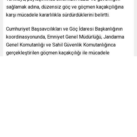
sağlamak adına, düzensiz göç ve göçmen kaçakçılığına
karşı mücadele kararlılıkla sürdürdüklerini belirtti.
Cumhuriyet Başsavcılıkları ve Göç İdaresi Başkanlığının
koordinasyonunda, Emniyet Genel Müdürlüğü, Jandarma
Genel Komutanlığı ve Sahil Güvenlik Komutanlığınca
gerçekleştirilen göçmen kaçakçılığı ile mücadele
çalışmaları kapsamında geniş çaplı denetimler yapıldı.
Metruk yerler, umuma açık eğlence mekânları, tır garajları,
terminaller, limanlar, toplu taşıma durakları ve istasyonlar
gibi kritik alanlarda 426 bin 565 şahsın kimlik kontrolü
gerçekleştirildi.
Denetimlere katılan toplamda 28 bin 835 personel, 9 bin
74 ekip ile 5 bin 735 farklı noktada 18 bin 785 yer kontrol
edildi. Bu yerler arasında 4 bin 606 metruk bina, 8 bin 48
umuma açık alan, 483 terminal ve 5 bin 648 diğer nokta yer
aldı.