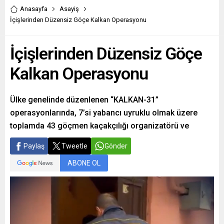
Bayburt Üniversitesi’nde
Fidan, bu ziyaret
Anasayfa
Asayiş
eğitim gören gençlerle bir
kapsamında Osmangazi
İçişlerinden Düzensiz Göçe Kalkan Operasyonu
araya geldi. “Gençlik Aşkıyla
Belediyesi tarafından
Bayburt Buluşması” adıyla
Bursa’ya kazandırılan ve
İçişlerinden Düzensiz Göçe
gerçekleşen programda bir
dünyanın 136 ülkesinden
konuşma yapan Bakan
ziyaretçiyi ağırlayan
Kalkan Operasyonu
Yaşar Güler, gençlerin kaliteli
Panorama 1326 Bursa...
bir eğitim alması,...
Ülke genelinde düzenlenen “KALKAN-31”
operasyonlarında, 7’si yabancı uyruklu olmak üzere
toplamda 43 göçmen kaçakçılığı organizatörü ve
Paylaş
Tweetle
Gönder
ABONE OL