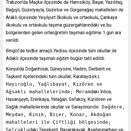
Trabzon’da Maçka ilçesinde de Hamsiköy, Başar, Yazılıtaş,
Bağışlı, Güzelyayla, Güzelce ve Gürgenağaç mahalleleri ile
Araklı ilçesinde Yeşilyurt İlkokulu ve ortaokulu, Çankaya
ilkokulu ve ortaokulu taşıma güzergahlarındaki ve bu
bölgelerden gelen ortaöğretim taşımalı eğitime 1 gün ara
verildi
Bingöl’de tedbir amaçlı Yedisu ilçesinde tüm okullar ile
Adaklı ilçesinde taşımalı eğitim bugün tatil edildi.
Konya’da Doğanhisar, Güneysınır, Hadim, Derbent ve
Taşkent ilçelerindeki tüm okullar; Karatay
daki
Hayıroğlu, Yağlıbayat, Kızören ve
Ağsaklı mahallelerinde; Meram
daki İnlice,
Hasanşeyh, Erenkaya, Yatağan, Sefaköy, Kızılören ve
Sağlık mahallelerinde okullar ve Sarayönü
nde Dağdere,
Meydan, Kınık, Biçer, Konar, Akdoğan
mahalleleri ile Çiftliği bölgesinde;
Selçuklu
daki Tepekent, Başarakavak, Aşağıpınarbaşı ve