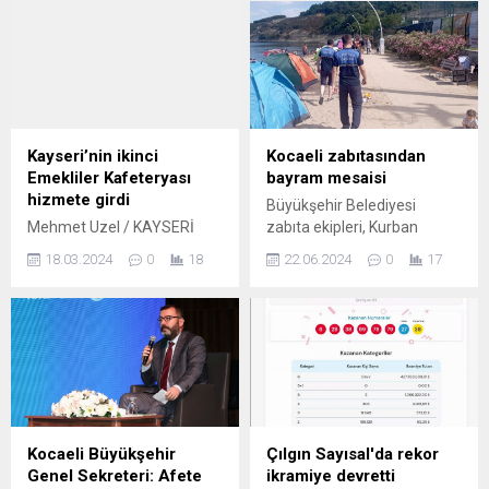
Kayseri’nin ikinci
Kocaeli zabıtasından
Emekliler Kafeteryası
bayram mesaisi
hizmete girdi
Büyükşehir Belediyesi
Mehmet Uzel / KAYSERİ
zabıta ekipleri, Kurban
(İGFA) – Gönül
Bayramı tatilinde de kent
18.03.2024
0
18
22.06.2024
0
17
belediyeciliğin en güzel
genelindeki çalışmalarına
örneklerini, ‘önce insan’
aralıksız devam etti
diyerek takdir toplayan
KOCAELİ (İGFA) – Kocaeli
projeleri ile sergileyen
Büyükşehir Belediyesi
Başkan Büyükkılıç,
zabıta ekipleri Kurban
yönetimindeki Kayseri
Bayramı tatilinde de kent
Büyükşehir Belediyesi,
genelindeki çalışmalarını
beğeni toplayan yeni
sürdürdü. Kurban
hizmeti ‘Emekliler
Bayramı’nın kentte düzen
Kocaeli Büyükşehir
Çılgın Sayısal'da rekor
Kafeteryası’ projesini kent
ve güven içinde yaşanması
Genel Sekreteri: Afete
ikramiye devretti