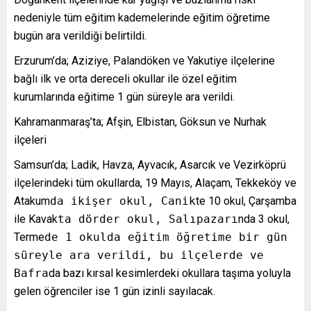
nedeniyle tüm eğitim kademelerinde eğitim öğretime
bugün ara verildiği belirtildi.
Erzurum’da; Aziziye, Palandöken ve Yakutiye ilçelerine
bağlı ilk ve orta dereceli okullar ile özel eğitim
kurumlarında eğitime 1 gün süreyle ara verildi.
Kahramanmaraş’ta; Afşin, Elbistan, Göksun ve Nurhak
ilçeleri
Samsun’da; Ladik, Havza, Ayvacık, Asarcık ve Vezirköprü
ilçelerindeki tüm okullarda, 19 Mayıs, Alaçam, Tekkeköy ve
Atakum
da ikişer okul, Canik
te 10 okul, Çarşamba
ile Kavak
ta dörder okul, Salıpazarı
nda 3 okul,
Terme
de 1 okulda eğitim öğretime bir gün
süreyle ara verildi, bu ilçelerde ve
Bafra
da bazı kırsal kesimlerdeki okullara taşıma yoluyla
gelen öğrenciler ise 1 gün izinli sayılacak.