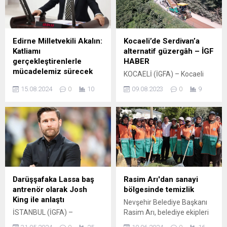
Edirne Milletvekili Akalın:
Kocaeli’de Serdivan’a
Katliamı
alternatif güzergâh – İGF
gerçekleştirenlerle
HABER
mücadelemiz sürecek
KOCAELİ (İGFA) – Kocaeli
Erdoğan DEMİR / EDİRNE
Büyükşehir Belediyesi
15.08.2024
0
10
09.08.2023
0
9
(İGFA) – İYİ Parti Edirne
yerinde üstyapı
Milletvekili Mehmet Akalın,
çalışmalarıyla yollarda
Uzunköprü’de yaklaşık 15
konfor sağlarken alternatif
köpeğin katledilerek
güzergâhlarla da trafik
çuvallara konulup bir
sıkışıklığı ve yoğunluğunun
çöplüğe bırakıldığını
önüne geçiyor. Kartepe
öğrenmeleri sonrasında
Eşmeahmediye
insanlık dışı olayın
Mahallesinden Sakarya’nın
sorumlularının tespit
Serdivan ilçesi Kazımpaşa
Darüşşafaka Lassa baş
Rasim Arı'dan sanayi
edilerek cezalandırılması
Mahallesine ulaşımın
antrenör olarak Josh
bölgesinde temizlik
için konunun takipçisi
sağlandığı 3,5 kilometrelik
King ile anlaştı
Nevşehir Belediye Başkanı
olacağını açıkladı. Prof. Dr.
yolda zemin iyileştirme ve
İSTANBUL (İGFA) –
Rasim Arı, belediye ekipleri
Mehmet Akalın, yaptığı
asfaltlama çalışması yapıldı.
Basketbol kariyerine East
ile birlikte sanayi bölgesinde
açıklamada, yasanın geri
Kocaeli Büyükşehir