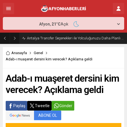
Afyon,
21
°C
Açık
Antalya Transfer Seçenekleri ile Yolculuğunuzu Daha Planlı Hale Getirin
Anasayfa
Genel
Adab-ı muaşeret dersini kim verecek? Açıklama geldi
Adab-ı muaşeret dersini kim
verecek? Açıklama geldi
Paylaş
Tweetle
Gönder
ABONE OL