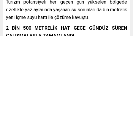
Turizm potansiyeli her geçen gün yükselen bölgede
özellikle yaz aylarında yaşanan su sorunları da bin metrelik
yeni içme suyu hattı ile çözüme kavuştu.
2 BİN 500 METRELİK HAT GECE GÜNDÜZ SÜREN
ÇALIŞMALARLA TAMAMLANDI
Tamamlanan projeyle ilgili kurum tarafından yapılan
açıklamada, “Şehrimizin doğusundan batısına, kuzeyinden
güneyine her noktasına altyapı hizmetlerimizi ulaştırıyoruz.
Bölgelerin ihtiyaç önceliklerini göz önünde bulundurarak
abonelerimizin sorunlarını hızla çözüme kavuşturuyoruz.
Karasu Yenimahalle’de ekiplerimiz çalışmalarını mesai
mefhumu gözetmeden tamamladı. 2 bin 500 metrelik yeni
hat bölge sakinlerine hayırlı olsun” ifadeleri kullanıldı.
“TALEPLERİMİZ HIZLA ÇÖZÜME KAVUŞTU”
Karasu Yeni Mahalle Muhtarı Ahmet Zafrak, çalışmalardan
duyduğu memnuniyeti dile getirerek, “ Geçtiğimiz günlerde