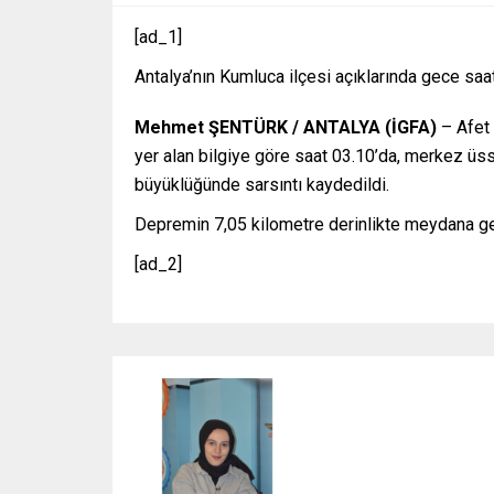
[ad_1]
Antalya’nın Kumluca ilçesi açıklarında gece s
Mehmet ŞENTÜRK / ANTALYA (İGFA)
– Afet
yer alan bilgiye göre saat 03.10’da, merkez üs
büyüklüğünde sarsıntı kaydedildi.
Depremin 7,05 kilometre derinlikte meydana gel
[ad_2]