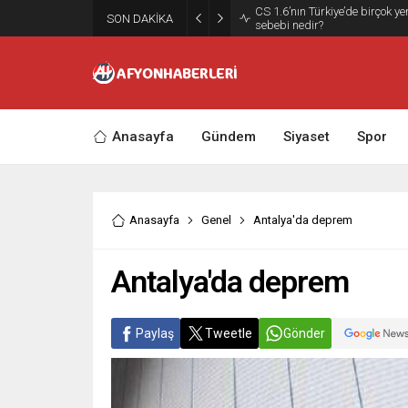
SON DAKİKA
Antalya Transfer Seçenekleri 
Anasayfa
Gündem
Siyaset
Spor
Anasayfa
Genel
Antalya'da deprem
Antalya'da deprem
Paylaş
Tweetle
Gönder