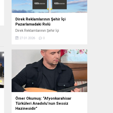
oynamaktadır. Sosyal...
Direk Reklamlarının Şehir İçi
Pazarlamadaki Rolü
Direk Reklamlarının Şehir İçi
Pazarlamadaki Rolü Direk reklam, şehir içi
27.01.2026
0
pazarlama stratejilerinin etkili araçlarından
biri haline gelmiştir. Bu tür reklamlar,
genellikle dikkat çekici ve etkili bir şekilde
konumlandırıldığı için yerel işletmelerden
büyük markalara kadar birçok farklı
sektörde tercih edilmektedir. Elektrik direği
reklamları, şehirlerin kalabalık ve yoğun
bölgelerinde, hareket halindeki kitlelere...
Ömer Okumuş: “Afyonkarahisar
Türküleri Anadolu’nun Sessiz
Hazinesidir”