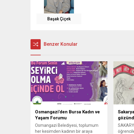
Başak Çiçek
Benzer Konular
Osmangazi’den Bursa Kadın ve
Sakarya
Yaşam Forumu
gözünd
Osmangazi Belediyesi, toplumum
SAKARYA
her kesimden kadının bir araya
öğrencil