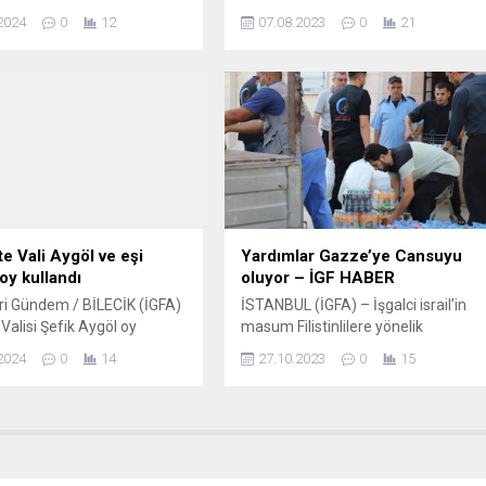
etkinliğe imza atarak “30
Belediyesi’nin ev sahipliğinde
2024
0
12
07.08.2023
0
21
Zafer Bayramı” temalı bir
Yurtdışı Türkler ve Akraba
rışması düzenledi.
Topluluklar Başkanlığı (YTB ) ile
en güzel resimlerin yapıldığı
Türk Havacılık ve Uzay Sanayii A.Ş.
ailkokul ve ortaokul
(TUSAŞ) iş birliğiyle yurt dışında
e öğrenciler en güzel
yaşayan ve mühendislik alanında
 ortaya çıkardı. Sakarya İl
lisans, yüksek lisans ve doktora
itim Müdürlüğü tarafından
öğrencileri Konya’yı ziyaret etti. Sky
 komisyon onayından geçen
Global Türk Staj Programı Kültür
rışmasında...
Gezisi kapsamında...
te Vali Aygöl ve eşi
Yardımlar Gazze’ye Cansuyu
 oy kullandı
oluyor – İGF HABER
i Gündem / BİLECİK (İGFA)
İSTANBUL (İGFA) – İşgalci israil’in
 Valisi Şefik Aygöl oy
masum Filistinlilere yönelik
n sonra gazetecilere
sürdürdüğü katliam dünyanın gözü
2024
0
14
27.10.2023
0
15
yaptı. Bilecik’te de
önünde günlerdirdevam ediyor.
i şöleni olarak tabir edilen
İşgalci israil, açık cezaevi haline
imleri icra ettiklerini
getirdiği Gazze Şeridi’nin elektrik ve
ali Aygöl, “İl, ilçe
suyunu keserken bölgeye insani
ri ve köylerde 168.656
yardımların girmesini de engelleyip
izin oy kullanacağı 703
ağır ambargo uyguluyor. Tüm bu