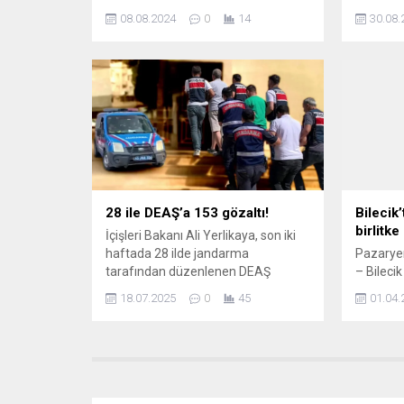
gelerek kaynaşmasını ve kadınlar
yeni bir 
08.08.2024
0
14
30.08.
arasında bir arada hareket etme
Ağustos 
olgusunu pekiştirmek adına
resim ya
Demeter Eşitlikçi Kadınlar Derneği
Birbirind
işbirliğinde ‘Bursa Kadın ve Yaşam
yarışmad
Forumu’ düzenliyor. BURSA (İGFA) –
düzeyind
Kadınlara özel olarak
çalışmayı
gerçekleştirilecek olan ‘Bursa Kadın
Milli Eğ
ve Yaşam Forumu’ 10 Ağustos
kurulan
Cumartesi günü Merinos Parkı’nda...
resim ya
28 ile DEAŞ’a 153 gözaltı!
Bilecik’
birlitke
İçişleri Bakanı Ali Yerlikaya, son iki
haftada 28 ilde jandarma
Pazaryer
tarafından düzenlenen DEAŞ
– Bilecik
operasyonlarında 153 şüphelinin
verdikte
18.07.2025
0
45
01.04.
yakalandığını duyurdu. Şüphelilerin
açıklama 
terör örgütüne üye olduğu, finans
demokras
sağladığı ve propaganda yaptığı
yerel seç
tespit edildi. İçişleri Bakanı Ali
belirten V
Yerlikaya, sosyal medya
merkezle
hesabından yaptığı paylaşımda,
seçmenim