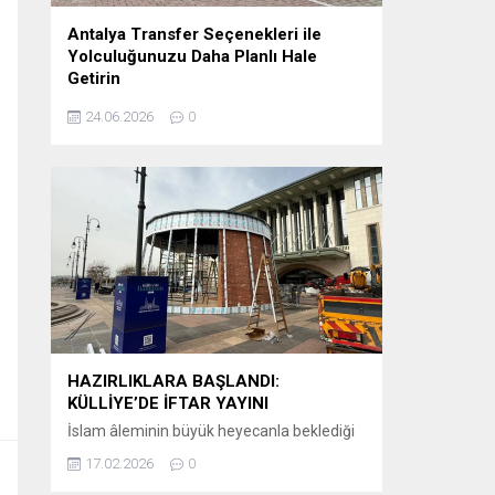
Antalya Transfer Seçenekleri ile
Yolculuğunuzu Daha Planlı Hale
Getirin
Tatil veya iş seyahati planlayanlar için en
24.06.2026
0
önemli detaylardan biri, varış noktasında
karşılaşılacak ulaşım sürecidir. Özellikle
Antalya gibi uluslararası yoğunluğu yüksek
bir destinasyonda, havalimanından otellere
veya şehir içi noktalara ulaşımın önceden
planlanması büyük kolaylık sağlar.
Günümüzde birçok ziyaretçi, klasik ulaşım
yöntemleri yerine önceden organize edilen
sistemleri tercih etmektedir. Bu
kapsamda Antalya airport transfer hizmetleri,...
HAZIRLIKLARA BAŞLANDI:
KÜLLİYE’DE İFTAR YAYINI
İslam âleminin büyük heyecanla beklediği
Ramazan-ı Şerif’in huzur ve bereketi, bu yıl
17.02.2026
0
ekranlara taşınıyor. Kanal D, iftar saatlerinin