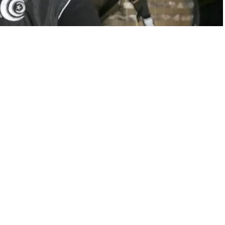
A
A
+
-
zenleme: 07.11.2024 23:46
elik-34’ operasyonlarında, internet üzerinden uyuşturucu madde
 tespit edilen 103 kişi yakalandı. Gözaltına alınan şüphelilerden
a, Eskişehir merkezli 11 ilde düzenlenen ‘Narkoçelik-34’
 medya platformu X üzerinden yaptığı açıklamada, internet