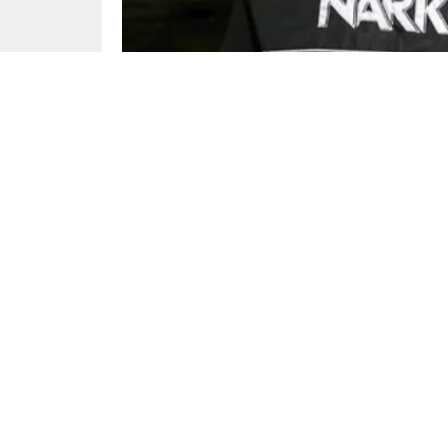
Başak Çiçek
Yayınlama: 24.08.2024
Dü
[ad_1]
Eskişehir merkezli 11 ilde düzenlenen ‘Narkoç
satışı yaparak, ücretini kripto parayla aldıkları
100’ü tutuklandı.
ANKARA (İGFA) –
İçişleri Bakanı Ali Yerlikay
operasyonunu duyurdu. Bakan Yerlikaya, sosyal