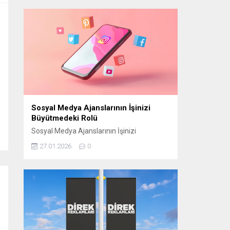
manevi atmosferini “Bir Ramazan Akşamı”
programıyla izleyiciyle buluşturmaya
hazırlanıyor. CAM STÜDYO KURULUYOR
“Bir Ramazan Akşamı” için
Cumhurbaşkanlığı Külliyesi yerleşkesinde
bulunan Beştepe Millet Camii avlusuna
özel bir cam stüdyo kuruluyor. Ramazana
özel tasarlanan...
Sosyal Medya Ajanslarının İşinizi
Büyütmedeki Rolü
Sosyal Medya Ajanslarının İşinizi
Büyütmedeki Rolü Günümüzde sosyal
27.01.2026
0
medya, işletmelerin hedef kitlelerine
ulaşmasının en etkili yollarından biri haline
geldi. Ancak bu başarıyı elde edebilmek için
doğru stratejilerin belirlenmesi gerekir.
Sosyal medya ajansları, işletmelerin dijital
dünyada daha görünür olmasını sağlamak
ve markalarını doğru şekilde
konumlandırmak için kritik bir rol