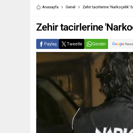
jandarma tarafından 28 ilde son iki
sandığım
Anasayfa
Genel
Zehir tacirlerine 'Narkoçelik' 
haftada DEAŞ terör örgütüne
başladı 
yönelik...
Zehir tacirlerine 'Narko
Paylaş
Tweetle
Gönder