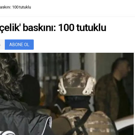
ızda oy verme işlemi
olumsuzluklara rağmen Cansuyu
baskını: 100 tutuklu
ve sorunsuz olarak devam...
Derneği, Gazze’deki partner
kuruluşları aracılığıyla yardım
faaliyetlerini sürdürüyor....
çelik' baskını: 100 tutuklu
ABONE OL