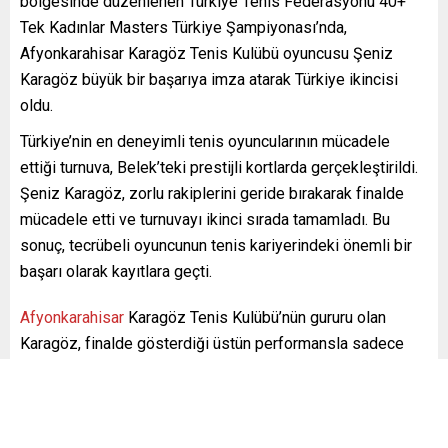
bölgesinde düzenlenen Türkiye Tenis Federasyonu 40+
Tek Kadınlar Masters Türkiye Şampiyonası’nda,
Afyonkarahisar Karagöz Tenis Kulübü oyuncusu Şeniz
Karagöz büyük bir başarıya imza atarak Türkiye ikincisi
oldu.
Türkiye’nin en deneyimli tenis oyuncularının mücadele
ettiği turnuva, Belek’teki prestijli kortlarda gerçekleştirildi.
Şeniz Karagöz, zorlu rakiplerini geride bırakarak finalde
mücadele etti ve turnuvayı ikinci sırada tamamladı. Bu
sonuç, tecrübeli oyuncunun tenis kariyerindeki önemli bir
başarı olarak kayıtlara geçti.
Afyonkarahisar
Karagöz Tenis Kulübü’nün gururu olan
Karagöz, finalde gösterdiği üstün performansla sadece
kulübüne değil, aynı zamanda Afyonkarahisar tenis
camiasına da büyük bir mutluluk yaşattı.
afyonkarahisar
ikinci
karagöz
masters
şeniz karagöz
tenis
,
,
,
,
,
,