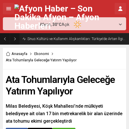
Afyon,
30
°C
Açık
Snus Kültürü ve Kullanım Alışkanlıkları: Türkiye’de Artan İlginin Nedenleri
Anasayfa
Ekonomi
Ata Tohumlarıyla Geleceğe Yatırım Yapılıyor
Ata Tohumlarıyla Geleceğe
Yatırım Yapılıyor
Milas Belediyesi, Köşk Mahallesi’nde mülkiyeti
belediyeye ait olan 17 bin metrekarelik bir alan üzerinde
ata tohumu ekimi gerçekleştirdi