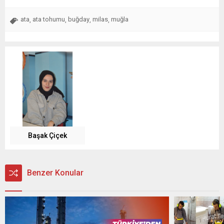
ata
ata tohumu
buğday
milas
muğla
,
,
,
,
Başak Çiçek
Benzer Konular