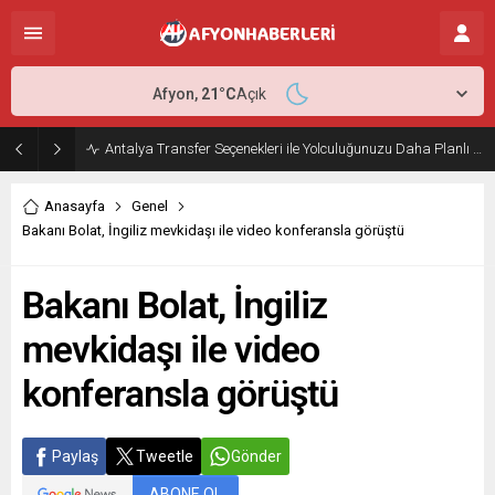
Afyon,
21
°C
Açık
Antalya Transfer Seçenekleri ile Yolculuğunuzu Daha Planlı Hale Getirin
Anasayfa
Genel
Bakanı Bolat, İngiliz mevkidaşı ile video konferansla görüştü
Bakanı Bolat, İngiliz
mevkidaşı ile video
konferansla görüştü
Paylaş
Tweetle
Gönder
ABONE OL