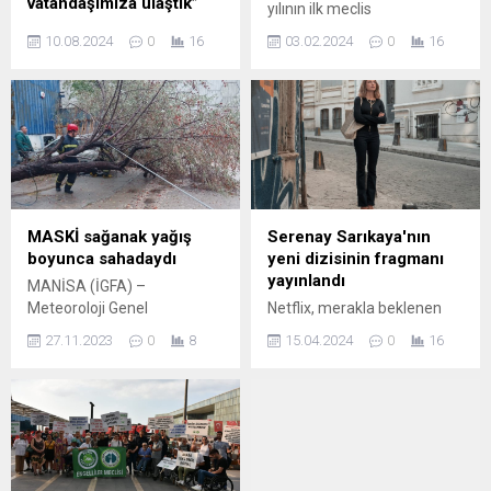
vatandaşımıza ulaştık”
yılının ilk meclis
ile ve Sosyal Hizmetler
toplantısında 2023 yılını
10.08.2024
0
16
03.02.2024
0
16
Bakanı Mahinur Özdemir
değerlendirdi ve 2024 yılının
Göktaş, Aile ve Sosyal
yol haritasını belirledi.
Destek Programı (ASDEP)
Erdoğan DEMİR / EDİRNE
kapsamında bugüne kadar 7
(İGFA) – 2024 Yılı Ocak Ayı
milyon 700 bin haneyi
İlk Meclis Toplantısı Meclis
ziyaret ettiklerini belirterek,
Başkanı Ali
vatandaşlara ihtiyaç
Ercan başkanlığında, Meclis
duydukları rehberlik ve
Divanı, Yönetim Kurulu
yönlendirme hizmeti
Üyeleri ve Meclis Üyelerinin
MASKİ sağanak yağış
Serenay Sarıkaya'nın
sunduklarını açıkladı.
katılımları gerçekleştirildi.
boyunca sahadaydı
yeni dizisinin fragmanı
ANKARA (İGFA) – Bakan
İpsala Ticaret Borsası
yayınlandı
MANİSA (İGFA) –
Göktaş, 2017 yılından bu
toplantı salonundaki
Meteoroloji Genel
Netflix, merakla beklenen
yana yürütülen Aile ve
toplantıda 2023...
Müdürlüğü tarafından
yeni dizisi Kimler Geldi
Sosyal Destek Programı ile...
27.11.2023
0
8
15.04.2024
0
16
yapılan sağanak yağış ve
Kimler Geçti’nin yayın tarihini
fırtına uyarısı sonrasında
yeni bir fragman ve
Manisa Büyükşehir
yapımdan ilk karelerle
Belediyesi ve Manisa Su ve
paylaştı. Heyecan yaratan
Kanalizasyon İdaresi
kadrosu ile izleyiciyi
(MASKİ) Genel Müdürlüğü
günümüz ilişkilerine,
ekipleri gece boyunca
arkadaşlığa, aşka ve