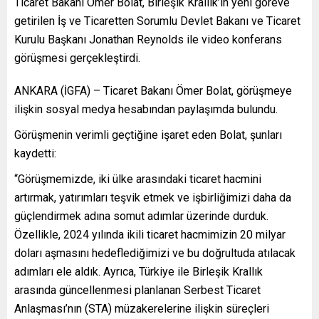
Ticaret Bakanı Ömer Bolat, Birleşik Krallık’ın yeni göreve
getirilen İş ve Ticaretten Sorumlu Devlet Bakanı ve Ticaret
Kurulu Başkanı Jonathan Reynolds ile video konferans
görüşmesi gerçekleştirdi.
ANKARA (İGFA) – Ticaret Bakanı Ömer Bolat, görüşmeye
ilişkin sosyal medya hesabından paylaşımda bulundu.
Görüşmenin verimli geçtiğine işaret eden Bolat, şunları
kaydetti:
“Görüşmemizde, iki ülke arasındaki ticaret hacmini
artırmak, yatırımları teşvik etmek ve işbirliğimizi daha da
güçlendirmek adına somut adımlar üzerinde durduk.
Özellikle, 2024 yılında ikili ticaret hacmimizin 20 milyar
doları aşmasını hedeflediğimizi ve bu doğrultuda atılacak
adımları ele aldık. Ayrıca, Türkiye ile Birleşik Krallık
arasında güncellenmesi planlanan Serbest Ticaret
Anlaşması’nın (STA) müzakerelerine ilişkin süreçleri