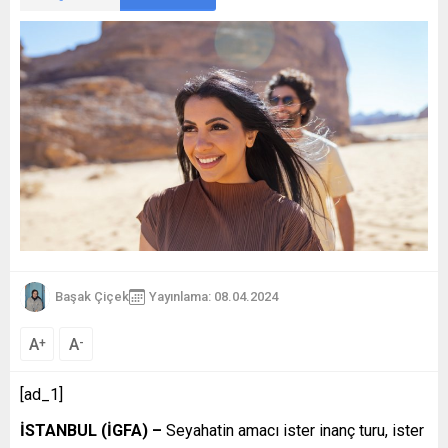
Başak Çiçek
Yayınlama: 08.04.2024
A
A
+
-
[ad_1]
İSTANBUL (İGFA) –
Seyahatin amacı ister inanç turu, ister