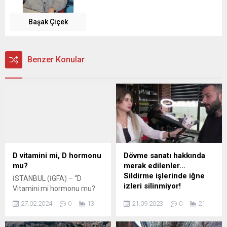
Başak Çiçek
Benzer Konular
D vitamini mi, D hormonu
Dövme sanatı hakkında
mu?
merak edilenler…
Sildirme işlerinde iğne
İSTANBUL (İGFA) – “D
izleri silinmiyor!
Vitamini mi hormonu mu?
Şaşırtıcı gelse de bu vitamin
Esmanur GÜLBAHAR –
27.02.2024
0
13
21.09.2023
0
21
aslında bir hormondur.
M.Taha ÇELİKBAŞ – Herkes
Cildimiz güneşe maruz
Duysun / BURSA (İGFA) –