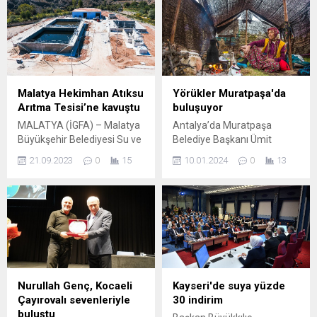
kaldığında kolesterolden
Dövme yaptırırken dikkat
üretilen bir steroid
edilmesi gereken
hormondur” diyen Eczacı-
hususlardan bahseden
Homeopat Ezgi Nevçehan,
Dövme Sanatçısı Aslan
“Bununla birlikte,
Kiper, “Öncelikle ne tarzda
günümüzde ofiste çalışma
bir dövme yaptırmak
ortamı, evde geçirilen vakit
istediğimizi seçmemiz
Malatya Hekimhan Atıksu
Yörükler Muratpaşa'da
ve kışın güneşin yetersizliği
gerekiyor. Dövme
Arıtma Tesisi’ne kavuştu
buluşuyor
dolayısıyla, güneşi genellikle
sanatçısının işlerine
MALATYA (İGFA) – Malatya
Antalya’da Muratpaşa
yetersiz alıyoruz. Bu
bakarak, yaptırmak
Büyükşehir Belediyesi Su ve
Belediye Başkanı Ümit
sebeple...
istediğimiz tarz konusunda
Kanalizasyon İdaresi
Uysal, bu yıl 6’ncısını
ona güvenmeliyiz.
21.09.2023
0
15
10.01.2024
0
13
(MASKİ) Genel Müdürlüğü,
düzenleyecekleri Yörük
Sanatçının önerilerine dikkat
Malatya genelinde altyapı
Çalştayı’na Gaziantep’ten
etmeliyiz. Kimi bant
çalışmalarına ara vermeden
Manisa’ya, İzmir, Aydın’a
yapıştırıyor,...
devam ediyor. MASKİ Genel
Türkiye’nin dört bir yanından
Müdürü Mehmet Mert ve AK
290 Yörük derneğinin
Parti Hekimhan İlçe Başkanı
katılacağını açıkladı.
Hacı Özhan,Hekimhan İlçe
ANTALYA (İGFA) –
merkezinin evsel nitelikli atık
Muratpaşa Belediye Başkanı
sularının arıtılması için
Ümit Uysal, bu yıl 6’ncısı
Nurullah Genç, Kocaeli
Kayseri'de suya yüzde
yapılan Atık Su Arıtma
düzenlenecek Yörük
Çayırovalı sevenleriyle
30 indirim
Tesisinde incelemelerde
Çalıştayı’nı 27-28 Ocak’ta
buluştu