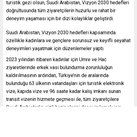
turistik gezi olsun, Suudi Arabistan, Vizyon 2030 hedefleri
doğrultusunda tüm ziyaretçilerin huzurlu ve rahat bir
deneyim yaşaması için bir dizi kolaylıklar geliştirdi.
Suudi Arabistan, Vizyon 2030 hedefleri kapsamında
özellikle kadınlara ve gençlere sorunsuz ve keyifli seyahat
deneyimleri yaşatmak için düzenlemeler yaptı.
2023 yılından itibaren kadınlar için Umre ve Hac
ziyaretlerinde erkek vasi bulundurma zorunluluğun
kaldırılmasının ardından, Türkiye’nin de aralarında
bulunduğu 63 ülkenin vatandaşları için turistik elektronik
vize, kapıda vize ve 96 saate kadar kalış imkanı sunan
transit vizenin hizmete geçmesi ile, tüm ziyaretçilere
Suudi Arabistan’ın gizli hazinelerini deneyimlemek için
büyük bir fırsat yaratıldı.
Kadın ziyaretçiler, ister tek başlarına ister arkadaşlarıyla
seyahat etsinler, Mekke ve Medine’deki kutsal yerleri