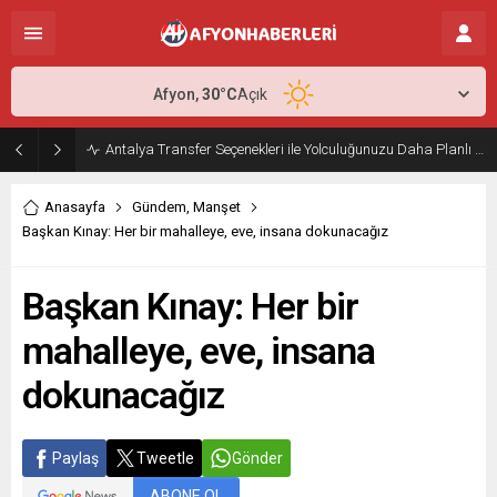
Afyon,
30
°C
Açık
Antalya Transfer Seçenekleri ile Yolculuğunuzu Daha Planlı Hale Getirin
Anasayfa
Gündem
,
Manşet
Başkan Kınay: Her bir mahalleye, eve, insana dokunacağız
Başkan Kınay: Her bir
mahalleye, eve, insana
dokunacağız
Paylaş
Tweetle
Gönder
ABONE OL