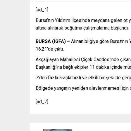
[ad_1]
Bursa’nın Yıldırım ilçesinde meydana gelen ot 
altına alınarak soğutma çalışmalarına başlandı.
BURSA (İGFA) –
Alınan bilgiye göre Bursa’nın 
16.21’de çıktı.
Akçağlayan Mahallesi Çiçek Caddesi’nde çıkan o
Başkanlığı’na bağlı ekipler 11 dakika içinde müd
7’den fazla araçla hızlı ve etkili bir şekilde g
Bölgede yangının yeniden alevlenmemesi için s
[ad_2]