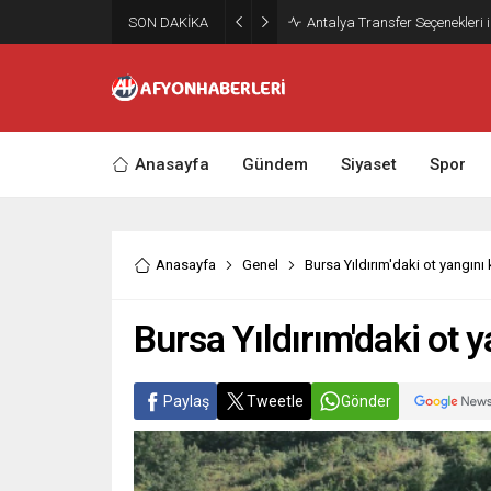
SON DAKİKA
Antalya Transfer Seçenekleri 
Anasayfa
Gündem
Siyaset
Spor
Anasayfa
Genel
Bursa Yıldırım'daki ot yangını
Bursa Yıldırım'daki ot 
Paylaş
Tweetle
Gönder