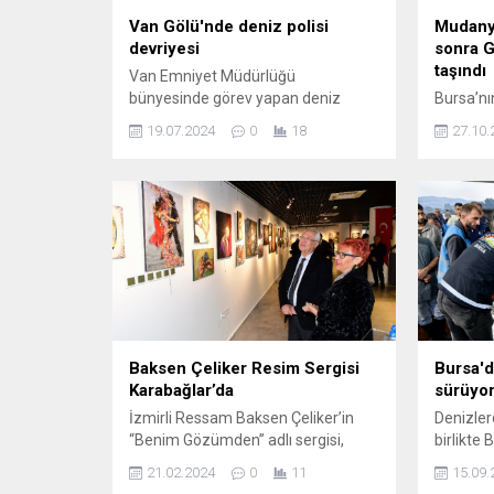
Van Gölü'nde deniz polisi
Mudany
devriyesi
sonra G
taşındı
Van Emniyet Müdürlüğü
bünyesinde görev yapan deniz
Bursa’nı
polisleri, Van Gölü’nde boğulma
Dörtçeli
19.07.2024
0
18
27.10.
vakalarını önlemek ve vatandaşları
veren Mu
bilinçlendirmek amacıyla devriye
aradan 
görevine çıkıyor. Edremit ilçesinde
Mahalles
konuşlu Gemi Adamları ve Seyir
kapalı p
Hizmetleri Büro Amirliği ile Su Altı
(İGFA) –
Grup Amirliğinde görevli 18 kişilik
ilçesind
ekip, 2001’den bu yana Van, Ağrı,
pazarı o
Hakkari ve Iğdır’da arama
günleri 
kurtarma...
Pazarı,5
Ömerbey 
Baksen Çeliker Resim Sergisi
Bursa'd
Karabağlar’da
sürüyo
İzmirli Ressam Baksen Çeliker’in
Denizler
“Benim Gözümden” adlı sergisi,
birlikte
Karabağlar Belediyesi Yıldız Kenter
Müdürlüğ
21.02.2024
0
11
15.09.
Kültür ve Sanat Merkezi Sanat
artırdı. 