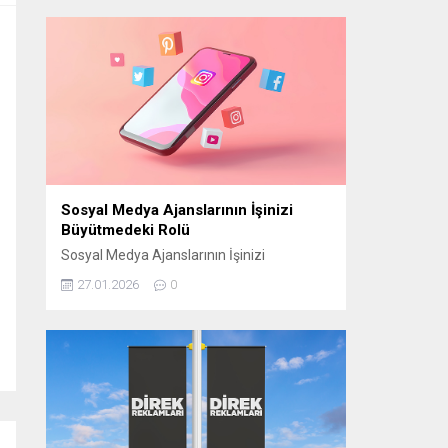
manevi atmosferini “Bir Ramazan Akşamı”
programıyla izleyiciyle buluşturmaya
hazırlanıyor. CAM STÜDYO KURULUYOR
“Bir Ramazan Akşamı” için
Cumhurbaşkanlığı Külliyesi yerleşkesinde
bulunan Beştepe Millet Camii avlusuna
özel bir cam stüdyo kuruluyor. Ramazana
özel tasarlanan...
Sosyal Medya Ajanslarının İşinizi
Büyütmedeki Rolü
Sosyal Medya Ajanslarının İşinizi
Büyütmedeki Rolü Günümüzde sosyal
27.01.2026
0
medya, işletmelerin hedef kitlelerine
ulaşmasının en etkili yollarından biri haline
geldi. Ancak bu başarıyı elde edebilmek için
doğru stratejilerin belirlenmesi gerekir.
Sosyal medya ajansları, işletmelerin dijital
dünyada daha görünür olmasını sağlamak
ve markalarını doğru şekilde
konumlandırmak için kritik bir rol