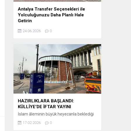
Antalya Transfer Seçenekleri ile
Yolculuğunuzu Daha Planlı Hale
Getirin
Tatil veya iş seyahati planlayanlar için en
24.06.2026
0
önemli detaylardan biri, varış noktasında
karşılaşılacak ulaşım sürecidir. Özellikle
Antalya gibi uluslararası yoğunluğu yüksek
bir destinasyonda, havalimanından otellere
veya şehir içi noktalara ulaşımın önceden
planlanması büyük kolaylık sağlar.
Günümüzde birçok ziyaretçi, klasik ulaşım
yöntemleri yerine önceden organize edilen
sistemleri tercih etmektedir. Bu
kapsamda Antalya airport transfer hizmetleri,...
HAZIRLIKLARA BAŞLANDI:
KÜLLİYE’DE İFTAR YAYINI
İslam âleminin büyük heyecanla beklediği
Ramazan-ı Şerif’in huzur ve bereketi, bu yıl
17.02.2026
0
ekranlara taşınıyor. Kanal D, iftar saatlerinin