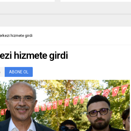
avlanmasını ve satışını
Edirne’yi Tanıtma ve Tava Ciğer
 için yoğun bir çalışma
Kalite Koruma Derneği
yor. BURSA (İGFA) –
Başkanı Bahri Dinar’a Edirne turizm
arşı Bursa balık halinde
elçisi payesi ve beratı verilmesine
 Tarım ve Orman Müdürlüğü
dair teklifin daha önce Belediye
 Büyükşehir Belediye
Meclisi tarafından oybirliği ile kabul
rkezi hizmete girdi
ğı Tarım AŞ...
edildiğini belirten Belediye
Başkanı Recep Gürkan, Edirne’ye
sunduğu katkılardan dolayı Bahri...
zi hizmete girdi
ABONE OL