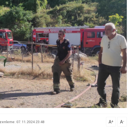
A
A
+
-
zenleme: 07.11.2024 23:48