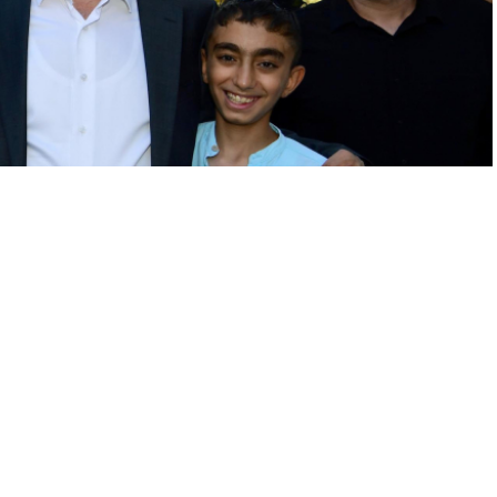
A
A
+
-
projelerinden biri olan Malatya İstihdam Merkezi’nin açılışı
erçekleştirildi.