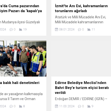
a’da Cuma pazarından
İzmit'te Anı Evi, kahramanların
iyim Pazarı da ‘kapalı’ya
torunlarını ağırladı
Atatürk ve Milli Mücadele Anı Evi,
n Mudanya ilçesi Güzelyalı
Milli Mücadele kahramanlarının
k Caddesi üzerinde hizmet
torunlarını ağırladı KOCAELİ (İGFA) 
2024
0
19
08.01.2024
0
11
danya Giyim Pazarı, 5 yıl
Milli Mücadele Kahramanı Yahya
sonra yeniden Ömerbey
Kaptan’ın vefatının 104’üncü yılında
i dolgu alanında bulunan
anma programı düzenleyen İzmit
azar yerine taşındı. BURSA
Belediyesi, Yahya Kaptan’ın torunu
 Bursa’nın Mudanya
Dilek Kotan ile Zoboğlu Hasan’ın
e halk arasında sosyete
torunu Uğur Beşer’i Atatürk ve Milli
larak bilinen ve Pazar
Mücadele Anı Evi’nde ağırladı İzmit
kurulan Mudanya Giyim
Belediyesi, Milli Mücadele...
 yıl aranın ardından
Mahallesi...
a balık hali denetimleri
Edirne Belediye Meclisi’nden
r
Bahri Bey’e turizm elçisi beratı
verildi
de av yasağının kalkmasıyla
 Bursa İl Tarım ve Orman
Erdoğan DEMİR / EDİRNE (İGFA) –
ü ekipleri denetimlerini
Katıldığı televizyon programlarında
2024
0
8
11.03.2024
0
9
Deniz ürünlerinin sağlıklı bir
kentin tanıtımına büyük katkı sunan