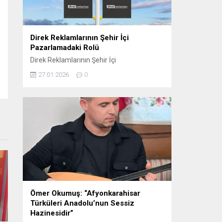
oynamaktadır. Sosyal...
Direk Reklamlarının Şehir İçi
Pazarlamadaki Rolü
Direk Reklamlarının Şehir İçi
Pazarlamadaki Rolü Direk reklam, şehir içi
27.01.2026
0
pazarlama stratejilerinin etkili araçlarından
biri haline gelmiştir. Bu tür reklamlar,
genellikle dikkat çekici ve etkili bir şekilde
konumlandırıldığı için yerel işletmelerden
büyük markalara kadar birçok farklı
sektörde tercih edilmektedir. Elektrik direği
reklamları, şehirlerin kalabalık ve yoğun
bölgelerinde, hareket halindeki kitlelere...
Ömer Okumuş: “Afyonkarahisar
Türküleri Anadolu’nun Sessiz
Hazinesidir”