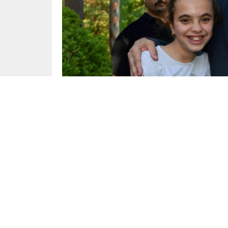
Başak Çiçek
Yayınlama: 16.08.2024
[ad_1]
Malatya Büyükşehir Belediye Başkanı Sami Er’in 
Malatya Park AVM önünde geniş bir katılım ile g