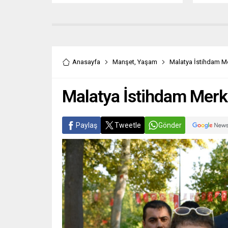
Galerisi’nde açıldı İZMİR (İGFA) –
şekilde 
İzmirli Ressam Baksen Çeliker’in
sağlamak
eserlerinden oluşan “Benim
yürütülü
Gözümden” adlı sergi, Karabağlar
Sabaha k
Belediyesi Yıldız Kenter Kültür ve
Bursa İl
Sanat Merkezi Sanat Galerisi’nde
ve Bursa
Anasayfa
Manşet
,
Yaşam
Malatya İstihdam Me
açıldı. Açılışa Karabağlar Belediye
Başkanlı
Başkanı Muhittin Selvitopu,...
Malatya İstihdam Merke
Paylaş
Tweetle
Gönder