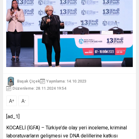
Başak Çiçek
Yayınlama: 14.10.2023
Düzenleme: 28.11.2024 19:54
A
A
+
-
[ad_1]
KOCAELİ (İGFA) – Türkiye’de olay yeri inceleme, kriminal
laboratuvarların gelişmesi ve DNA delillerine katkısı