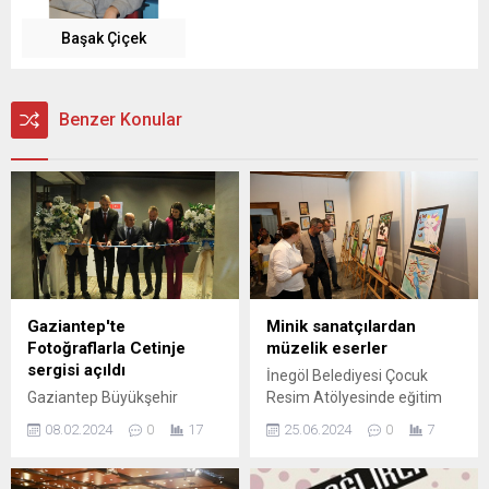
Başak Çiçek
Benzer Konular
Gaziantep'te
Minik sanatçılardan
Fotoğraflarla Cetinje
müzelik eserler
sergisi açıldı
İnegöl Belediyesi Çocuk
Gaziantep Büyükşehir
Resim Atölyesinde eğitim
Belediyesi ile Karadağ’ın
alan 7-12 yaş aralığındaki
08.02.2024
0
17
25.06.2024
0
7
Cetinje şehri arasındaki
100 kursiyerin yaptığı
kardeş şehir ilişkilerinin
eserler, İnegöl Kent
10’uncu yıl dönümü
Müzesinde düzenlenen