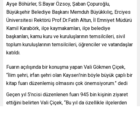
Ayşe Böhürler, S.Bayar Özsoy, Şaban Çopuroğlu,
Büyükşehir Belediye Başkanı Memduh Büyükkılıç, Erciyes
Üniversitesi Rektörü Prof.Dr.Fatih Altun, İl Emniyet Müdürü
Kamil Karabörk, ilçe kaymakamları, ilçe belediye
başkanları, kamu kuru ve kuruluşlarının temsilcileri, sivil
toplum kuruluşlarının temsilcileri, öğrenciler ve vatandaşlar
katıldı.
Fuarın açılışında bir konuşma yapan Vali Gökmen Çiçek,
“İlim şehri, irfan şehri olan Kayseri’nin böyle büyük çaplı bir
kitap fuarı düzenlemiş olmasını çok önemsiyorum.” dedi
Geçen yıl 5’ncisi düzenlenen fuarı 945 bin kişinin ziyaret
ettiğini belirten Vali Çiçek, “Bu yıl da özellikle ilçelerden
Kaymakamlarımızla birlikte öğrencilerimizin burada
bulunması beni çok mutlu etti. Dolayısıyla, bu yılın
rakamının çok daha yüksek olacağını ümit ediyorum.” diye
konuştu. Çiçek konuşmasının sonunda, 400’ü şehir dışından