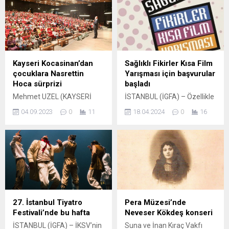
dolayısıyla “Fotoğraflarla
sergiyle görücüye çıktı.
Cetinje” sergisinin açılışı
Çocuk Resim Atölyesinin
gerçekleşti. GAZİANTEP
küçük sanatçılarına katılım
(İGFA) – Gaziantep Sanat
sertifikaları da sergi
Merkezi’nde açılışı yapılan
açılışında takdim edildi.
sergide, Kral Nikola
BURSA (İGFA) – Bir yandan
Kayseri Kocasinan’dan
Sağlıklı Fikirler Kısa Film
Sarayı’nın kuş bakışı
şehri imar ederken bir
çocuklara Nasrettin
Yarışması için başvurular
görünümü, Cetinje Manastırı
yandan geleceğimiz olan
Hoca sürprizi
başladı
ve Piskopos Bahçesinin
çocukların gelişimine de
Mehmet UZEL (KAYSERİ
İSTANBUL (İGFA) – Özellikle
panoramik görünümü,
katkı...
İGFA)İlginin yoğun olduğu
gençler arasında uyuşturucu
Crnojevica Nehri, Mavi Kale
04.09.2023
0
11
18.04.2024
0
16
tiyatro oyununda konuşma
madde bağımlılığı
Konutu, Vlach Kilisesi gibi...
yapan Kayseri’nin Kocasinan
konusunda duyarlılığı sanat
Belediye Başkanı Ahmet
vasıtasıyla artırmayı
Çolakbayrakdar,
amaçlayan Sağlıklı Fikirler
belediyecilik faaliyetleriyle
Kısa Film Yarışması, Türkiye
ilgili sıra dışı yenilikçi
genelinde ön lisans, lisans,
hizmetlere imza attıklarını
yüksek lisans, doktora ve
belirterek, çocukları, daha
açık öğretim dâhil
donanımlı şekilde geleceğe
üniversitelerde öğrenim
27. İstanbul Tiyatro
Pera Müzesi’nde
hazırladıklarını söyledi. Kadir
gören ve T.C. vatandaşı
Festivali’nde bu hafta
Neveser Kökdeş konseri
Has Kültür Merkezi’nde
olantüm öğrencilerin
İSTANBUL (İGFA) – İKSV’nin
Suna ve İnan Kıraç Vakfı