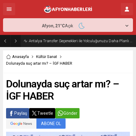
Afyon,
21
°C
Açık
Antalya Transfer Seçenekleri ile Yolculuğunuzu Daha Planlı Hale Getirin
Anasayfa
Kültür Sanat
Dolunayda suç artar mı? – İGF HABER
Dolunayda suç artar mı? –
İGF HABER
Paylaş
Tweetle
Gönder
ABONE OL