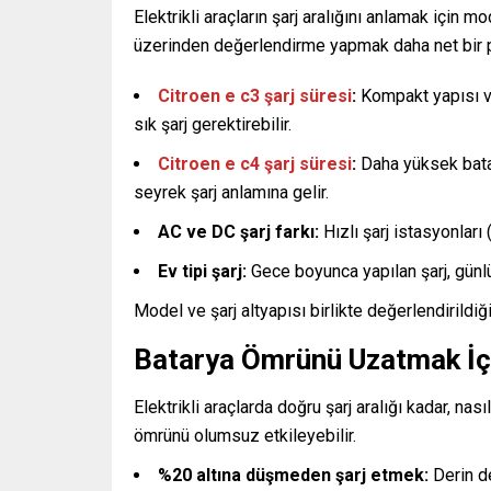
Elektrikli araçların şarj aralığını anlamak için 
üzerinden değerlendirme yapmak daha net bir p
Citroen e c3 şarj süresi
:
Kompakt yapısı ve
sık şarj gerektirebilir.
Citroen e c4 şarj süresi
:
Daha yüksek bata
seyrek şarj anlamına gelir.
AC ve DC şarj farkı:
Hızlı şarj istasyonları
Ev tipi şarj:
Gece boyunca yapılan şarj, günlük
Model ve şarj altyapısı birlikte değerlendirildiği
Batarya Ömrünü Uzatmak İçin
Elektrikli araçlarda doğru şarj aralığı kadar, nasıl
ömrünü olumsuz etkileyebilir.
%20 altına düşmeden şarj etmek:
Derin de