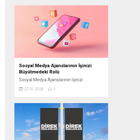
manevi atmosferini “Bir Ramazan Akşamı”
programıyla izleyiciyle buluşturmaya
hazırlanıyor. CAM STÜDYO KURULUYOR
“Bir Ramazan Akşamı” için
Cumhurbaşkanlığı Külliyesi yerleşkesinde
bulunan Beştepe Millet Camii avlusuna
özel bir cam stüdyo kuruluyor. Ramazana
özel tasarlanan...
Sosyal Medya Ajanslarının İşinizi
Büyütmedeki Rolü
Sosyal Medya Ajanslarının İşinizi
Büyütmedeki Rolü Günümüzde sosyal
27.01.2026
0
medya, işletmelerin hedef kitlelerine
ulaşmasının en etkili yollarından biri haline
geldi. Ancak bu başarıyı elde edebilmek için
doğru stratejilerin belirlenmesi gerekir.
Sosyal medya ajansları, işletmelerin dijital
dünyada daha görünür olmasını sağlamak
ve markalarını doğru şekilde
konumlandırmak için kritik bir rol