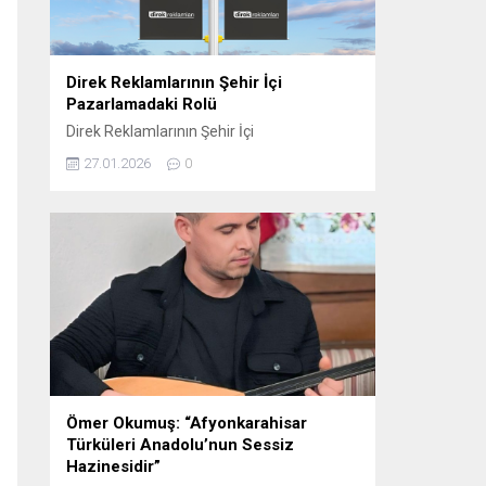
oynamaktadır. Sosyal...
Direk Reklamlarının Şehir İçi
Pazarlamadaki Rolü
Direk Reklamlarının Şehir İçi
Pazarlamadaki Rolü Direk reklam, şehir içi
27.01.2026
0
pazarlama stratejilerinin etkili araçlarından
biri haline gelmiştir. Bu tür reklamlar,
genellikle dikkat çekici ve etkili bir şekilde
konumlandırıldığı için yerel işletmelerden
büyük markalara kadar birçok farklı
sektörde tercih edilmektedir. Elektrik direği
reklamları, şehirlerin kalabalık ve yoğun
bölgelerinde, hareket halindeki kitlelere...
Ömer Okumuş: “Afyonkarahisar
Türküleri Anadolu’nun Sessiz
Hazinesidir”