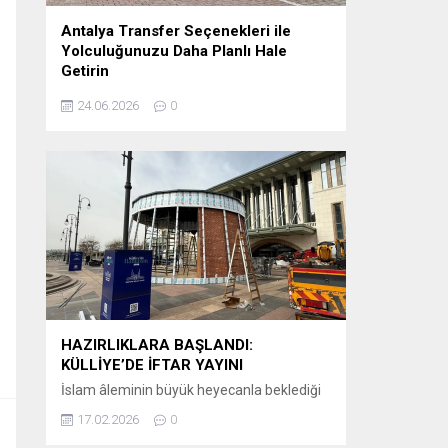
Antalya Transfer Seçenekleri ile
Yolculuğunuzu Daha Planlı Hale
Getirin
Tatil veya iş seyahati planlayanlar için en
24.06.2026
0
önemli detaylardan biri, varış noktasında
karşılaşılacak ulaşım sürecidir. Özellikle
Antalya gibi uluslararası yoğunluğu yüksek
bir destinasyonda, havalimanından otellere
veya şehir içi noktalara ulaşımın önceden
planlanması büyük kolaylık sağlar.
Günümüzde birçok ziyaretçi, klasik ulaşım
yöntemleri yerine önceden organize edilen
sistemleri tercih etmektedir. Bu
kapsamda Antalya airport transfer hizmetleri,...
HAZIRLIKLARA BAŞLANDI:
KÜLLİYE’DE İFTAR YAYINI
İslam âleminin büyük heyecanla beklediği
Ramazan-ı Şerif’in huzur ve bereketi, bu yıl
17.02.2026
0
ekranlara taşınıyor. Kanal D, iftar saatlerinin