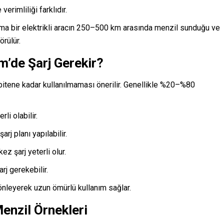
erimliliği farklıdır.
alama bir elektrikli aracın 250–500 km arasında menzil sunduğu ve
örülür.
’de Şarj Gerekir?
 bitene kadar kullanılmaması önerilir. Genellikle %20–%80
li olabilir.
rj planı yapılabilir.
ez şarj yeterli olur.
rj gerekebilir.
nleyerek uzun ömürlü kullanım sağlar.
Menzil Örnekleri