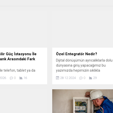
ilir Güç İstasyonu İle
Özel Entegratör Nedir?
nk Arasındaki Fark
Dijital dönüşümün ayrıcalıklarla dolu
dünyasına giriş yapacağımız bu
de telefon, tablet ya da
yazımızda hepimizin sıklıkla
r gibi cihazları şarj etmek
karşılaştığı bir kelimeden
2026
0
16
28.12.2024
0
29
pratik çözüm çoğu zaman
bahsedeceğiz… ‘Özel Entegratör’.
k olarak görülür. Ancak
Özel Entegratör; E-Fatura, E-Arşiv,
tiyacı büyüdükçe taşınabilir
E-Defter gibi e-belgelerin
kları içinde farklı ürün
düzenlenmesine, gönderilmesine,
ın öne çıktığı fark edilir.
arşivlenmesine ve raporlanmasına
kurucularından Emre
aracılık etme yetkisi bulunan
ye göre burada asıl ayrım,
firmalara denir. Bu firmalar, Gelir