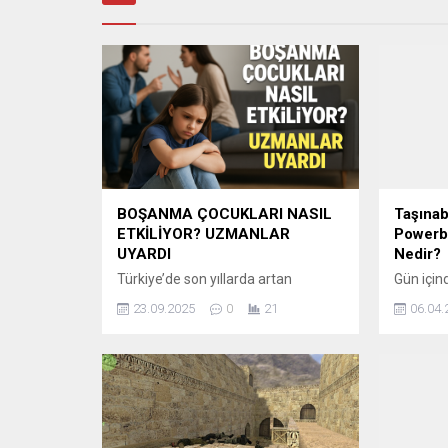
BOŞANMA ÇOCUKLARI NASIL
Taşınab
ETKİLİYOR? UZMANLAR
Powerba
UYARDI
Nedir?
Türkiye’de son yıllarda artan
Gün için
boşanma davaları yalnızca eşleri
bilgisaya
23.09.2025
0
21
06.04.
değil, çocukları da doğrudan
için en 
etkiliyor. Aile yapısında yaşanan
powerban
değişimlerin en ağır sonuçlarını
enerji ih
çoğu zaman çocuklar yaşıyor.
güç kayna
Psikologlar ve hukukçular, boşanma
grupların
sürecinde çocukların sağlıklı
Antfea 
gelişimlerinin olumsuz
Kömürcü’