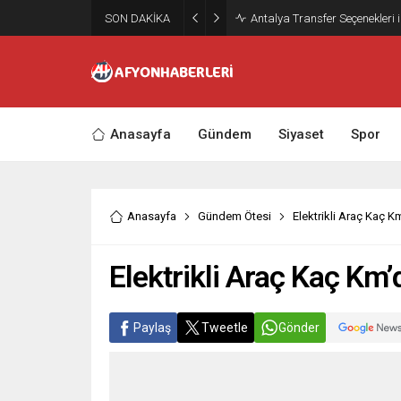
SON DAKİKA
Antalya Transfer Seçenekleri 
Anasayfa
Gündem
Siyaset
Spor
Anasayfa
Gündem Ötesi
Elektrikli Araç Kaç Km
Elektrikli Araç Kaç Km’d
Paylaş
Tweetle
Gönder