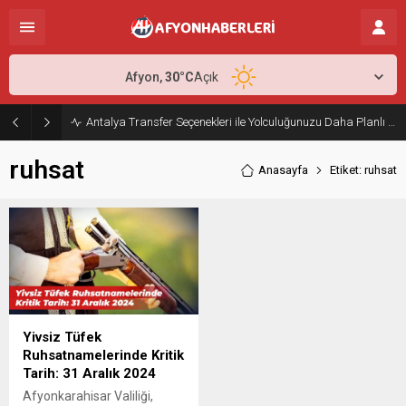
Afyon,
30
°C
Açık
Antalya Transfer Seçenekleri ile Yolculuğunuzu Daha Planlı Hale Getirin
ruhsat
Anasayfa
Etiket: ruhsat
Yivsiz Tüfek
Ruhsatnamelerinde Kritik
Tarih: 31 Aralık 2024
Afyonkarahisar Valiliği,