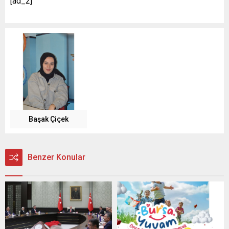
[ad_2]
Başak Çiçek
Benzer Konular