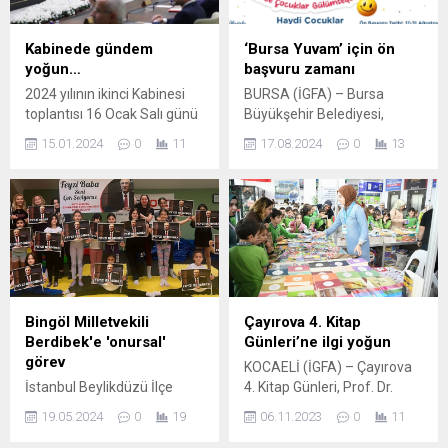
Kabinede gündem
‘Bursa Yuvam’ için ön
yoğun…
başvuru zamanı
2024 yılının ikinci Kabinesi
BURSA (İGFA) – Bursa
toplantısı 16 Ocak Salı günü
Büyükşehir Belediyesi,
yapılacak. Emekli
2024-2025 eğitim
15.01.2024
0
11
17.08.2024
0
13
maaşlarına yönelik
döneminde okul öncesi
düzenleme ile terörle
eğitim hizmeti alamayan 4-
mücadele öncelikli gündem
6 yaş aralığındaki (48-68
maddeleri arasında yer
aylık) 3500 çocuğa, ‘Bursa
alacak. ANKARA (İGFA) –
Yuvam Çocuk Eğitim
Cumhurbaşkanlığı Kabinesi,
Merkezleri’nde eğitim
16 Ocak Salı günü
vermeye hazırlanıyor. Milli
Beştepe’de Cumhurbaşkanı
Eğitim müfredatının
Recep Tayyip Erdoğan
uygulanacağı 30 merkezde,
Bingöl Milletvekili
Çayırova 4. Kitap
başkanlığında toplanacak.
sabah ve öğlen olmak üzere
Berdibek'e 'onursal'
Günleri’ne ilgi yoğun
En düşük emekli aylığını da
ikili sistemde eğitim hizmeti
görev
KOCAELİ (İGFA) – Çayırova
içeren düzenleme için
sunularak ailelere destek
İstanbul Beylikdüzü İlçe
4. Kitap Günleri, Prof. Dr.
Cumhurbaşkanı Yardımcısı...
olunacak. Tüm
Spor Kulübü, Bingöl
Necmettin Erbakan Kültür
merkezlerde...
19.05.2024
0
19
06.11.2023
0
11
Milletvekili Feyzi Berdibek’i
Merkezi’nde tüm hızıyla
onursal başkanı olarak seçti.
devam ediyor. On binlerce