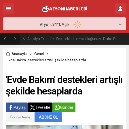
Afyon,
31
°C
Açık
Antalya Transfer Seçenekleri ile Yolculuğunuzu Daha Planlı Hale Getirin
Anasayfa
Genel
'Evde Bakım' destekleri artışlı şekilde hesaplarda
'Evde Bakım' destekleri artışlı
şekilde hesaplarda
Paylaş
Tweetle
Gönder
ABONE OL