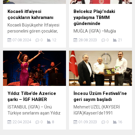
imkanlarını seferber eden
genelinde yapımı devam
ve bu doğrultuda birçok
eden tüm inşaatların
Kocaeli itfaiyesi
Belcekız Plajı’ndaki
çalışmayı da hayata geçiren
önlerindeki kumlara yönelik
çocukların kahramanı
yapılaşma TBMM
Çayırova Belediyesi, Prof. Dr.
denetim gerçekleştiriyor.
gündeminde
Kocaeli Büyükşehir İtfaiyesi
Necmettin Erbakan Kitap
Yapılan denetimlerde,
personelini gören çocuklar,
MUĞLA (İGFA) –Muğla
Kahve ile Akse...
inşaat yetkililerine
oyuna ara verip
Milletvekili Avukat Gizem
muhtemel yoğun...
07.08.2024
0
12
28.08.2023
0
21
kahramanlarına sevgiyle
Özcan,Fethiye Ölüdeniz’e
sarıldı KOCAELİ (İGFA) –
bağlı Belcekız Plajı’nda izne
Kocaeli Büyükşehir İtfaiyesi,
ve yönetmeliklere aykırı
kent genelinde ve ülkenin
yapılaşmaya tepki gösterdi.
neresinde olursa olsun
Tepkisini Meclis Gündemine
yangın ve diğer olaylara
taşıyan Özcan, Kültür ve
yaptığı anında müdahaleyle
Turizm Bakanı Mehmet Nuri
herkesin sevgisini
Ersoy’a yazılı olarak
kazanırken, çocukların da
cevaplaması için soru
Yıldız Tilbe’de Azerice
İncesu Üzüm Festivali’ne
kahramanı oluyor. Son
önergesi verdi. Fethiye
şarkı – İGF HABER
geri sayım başladı
olarak Gebze’de bir yangına
Ölüdeniz’de yer alan
İSTANBUL (İGFA) – Ünü
Mehmet UZEL (KAYSERİ
müdahale eden Büyükşehir
Belcekız Plajı’nın 3 kilometre
Türkiye sınırlarını aşan Yıldız
İGFA)Kayseri’de1991
İtfaiyesi ekipleri,...
uzunluğunda dünyaca ünlü
Tilbe yurt içinde sevenleriyle
yılından beri her yıl eylül
bir...
22.04.2024
0
8
01.09.2023
0
16
kapalı gişe konserlerde
ayının ilk cumartesi günü
buluşurken Azerbaycan’daki
düzenlenen İncesu Üzüm