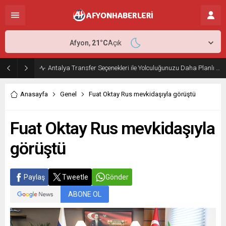
Afyon,
21
°C
Açık
Antalya Transfer Seçenekleri ile Yolculuğunuzu Daha Planlı Hale Getirin
Anasayfa
Genel
Fuat Oktay Rus mevkidaşıyla görüştü
Fuat Oktay Rus mevkidaşıyla
görüştü
Paylaş
Tweetle
Gönder
ABONE OL