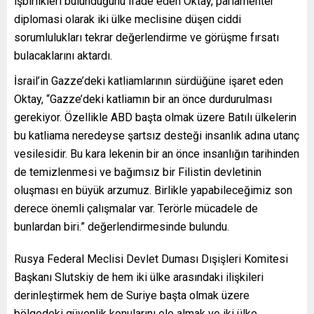
işbirlikleri bulunduğunu ifade eden Oktay, parlamenter
diplomasi olarak iki ülke meclisine düşen ciddi
sorumlulukları tekrar değerlendirme ve görüşme fırsatı
bulacaklarını aktardı.
İsrail’in Gazze’deki katliamlarının sürdüğüne işaret eden
Oktay, “Gazze’deki katliamın bir an önce durdurulması
gerekiyor. Özellikle ABD başta olmak üzere Batılı ülkelerin
bu katliama neredeyse şartsız desteği insanlık adına utanç
vesilesidir. Bu kara lekenin bir an önce insanlığın tarihinden
de temizlenmesi ve bağımsız bir Filistin devletinin
oluşması en büyük arzumuz. Birlikle yapabileceğimiz son
derece önemli çalışmalar var. Terörle mücadele de
bunlardan biri.” değerlendirmesinde bulundu.
Rusya Federal Meclisi Devlet Duması Dışişleri Komitesi
Başkanı Slutskiy de hem iki ülke arasındaki ilişkileri
derinleştirmek hem de Suriye başta olmak üzere
bölgedeki güvenlik konularını ele almak ve iki ülke