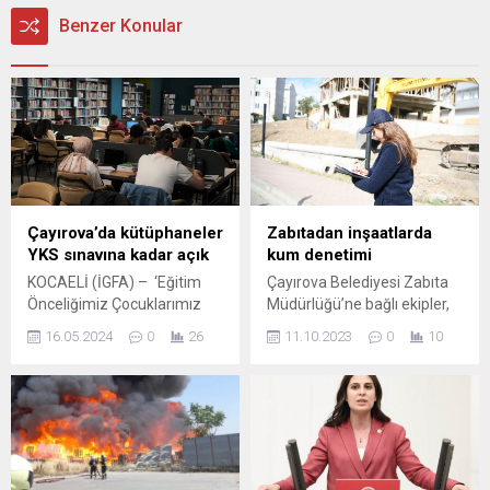
Benzer Konular
Çayırova’da kütüphaneler
Zabıtadan inşaatlarda
YKS sınavına kadar açık
kum denetimi
KOCAELİ (İGFA) – ‘Eğitim
Çayırova Belediyesi Zabıta
Önceliğimiz Çocuklarımız
Müdürlüğü’ne bağlı ekipler,
Geleceğimiz’ anlayışıyla
ilçe genelinde yapımı devam
16.05.2024
0
26
11.10.2023
0
10
Çayırova’da hizmet
eden inşaatların önündeki
üretmeye devam eden
kumların, olası bir yağışlarda
Çayırova Belediyesi,
yollardaki giderleri
Yükseköğretim Kurumları
tıkamaması için denetim
Sınavı’na hazırlanan gençler
gerçekleştirdi. KOCAELİ
için müjdeli haberi duyurdu.
(İGFA) – Çayırova Zabıtası,
Eğitim için belediyenin tüm
olası yağışlar öncesinde ilçe