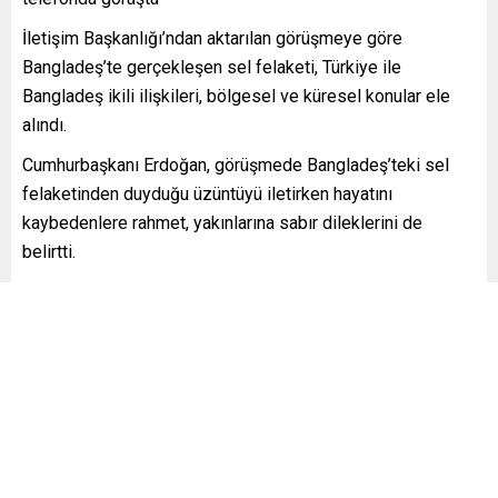
İletişim Başkanlığı’ndan aktarılan görüşmeye göre
Bangladeş’te gerçekleşen sel felaketi, Türkiye ile
Bangladeş ikili ilişkileri, bölgesel ve küresel konular ele
alındı.
Cumhurbaşkanı Erdoğan, görüşmede Bangladeş’teki sel
felaketinden duyduğu üzüntüyü iletirken hayatını
kaybedenlere rahmet, yakınlarına sabır dileklerini de
belirtti.
Türkiye’nin her zaman olduğu gibi felaketle mücadelede ve
yaraların sarılmasında Bangladeş halkının yanında olduğunu
ifade eden Cumhurbaşkanı Erdoğan, Türkiye ve
Bangladeş’in iş birliğini her alanda geliştirmeye devam
ettiğini söylerken geçici hükûmet tarafından düzenlenecek
seçimlerin Bangladeş halkı için hayırlara vesile olması
temennisini belirtti.