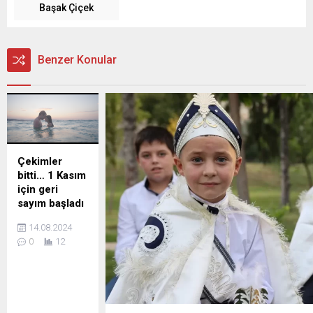
Başak Çiçek
Benzer Konular
Çekimler
bitti… 1 Kasım
için geri
sayım başladı
Başrollerinde
14.08.2024
Derya Pınar Ak
0
12
ve Ahmet
Haktan
Zavlak’ın rol
aldığı, Beyza
Alkoç’un ‘Sıfır