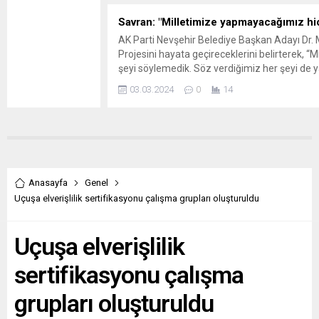
kişiyi şüpheli
bulunan Uğur
uyuşturucu
Mumcu
Savran: "Milletimize yapmayacağımız hi
madde ile
Parkı’nda
AK Parti Nevşehir Belediye Başkan Adayı Dr.
yakaladı.
oynayan
Projesini hayata geçireceklerini belirterek, 
Sülümenli
çocuklarla...
şeyi söylemedik. Söz verdiğimiz her şeyi de 
kasabasında
çalışacağız.” dedi. Mehmet UZEL / NEVŞEHİR 
03.03.2024
0
14
devriye atan
Milletvekili Süleyman Özgün, AK Parti İl Başkan
jandarma
görevlileri 2
kişiyi şüpheli
hareket
sergiledikleri
için üstünü
Anasayfa
Genel
aradı. Ekiplerin
Uçuşa elverişlilik sertifikasyonu çalışma grupları oluşturuldu
yaptıkları
aramalar
neticesinde
Uçuşa elverişlilik
şüpheli K.T.Ö ve
O.U isimli
sertifikasyonu çalışma
şahısların
üzerlerinde 2
grupları oluşturuldu
gram
metamfetamin,