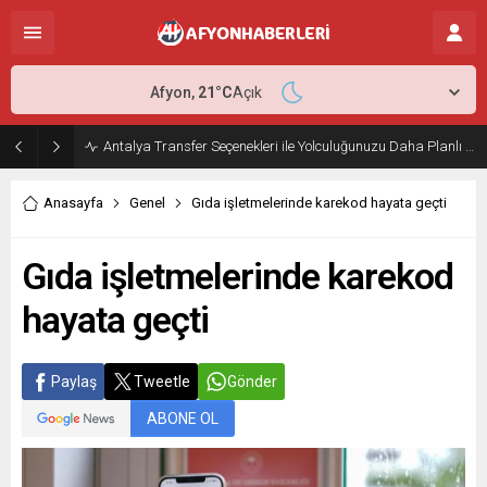
Afyon,
21
°C
Açık
Antalya Transfer Seçenekleri ile Yolculuğunuzu Daha Planlı Hale Getirin
Anasayfa
Genel
Gıda işletmelerinde karekod hayata geçti
Gıda işletmelerinde karekod
hayata geçti
Paylaş
Tweetle
Gönder
ABONE OL