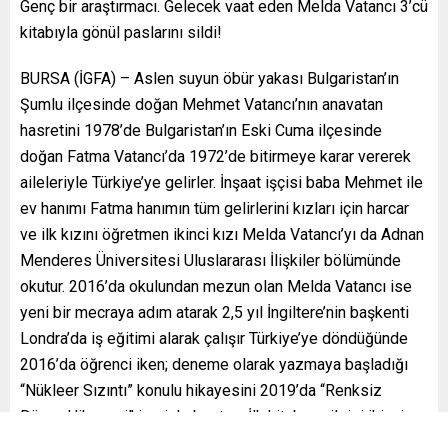
Genç bir araştırmacı. Gelecek vaat eden Melda Vatancı 3’cü
kitabıyla gönül paslarını sildi!
BURSA (İGFA) – Aslen suyun öbür yakası Bulgaristan’ın
Şumlu ilçesinde doğan Mehmet Vatancı’nın anavatan
hasretini 1978’de Bulgaristan’ın Eski Cuma ilçesinde
doğan Fatma Vatancı’da 1972’de bitirmeye karar vererek
aileleriyle Türkiye’ye gelirler. İnşaat işçisi baba Mehmet ile
ev hanımı Fatma hanımın tüm gelirlerini kızları için harcar
ve ilk kızını öğretmen ikinci kızı Melda Vatancı’yı da Adnan
Menderes Üniversitesi Uluslararası İlişkiler bölümünde
okutur. 2016’da okulundan mezun olan Melda Vatancı ise
yeni bir mecraya adım atarak 2,5 yıl İngiltere’nin başkenti
Londra’da iş eğitimi alarak çalışır Türkiye’ye döndüğünde
2016’da öğrenci iken; deneme olarak yazmaya başladığı
“Nükleer Sızıntı” konulu hikayesini 2019’da “Renksiz
Dünya Hikayesi” ismiyle bastırır. İlk kitabının ilgisi ikinci
kitabı olan “Yanıltıcı Kurgular” da 2020’de basıma girer.