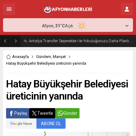
Afyon,
31
°C
Açık
Antalya Transfer Seçenekleri ile Yolculuğunuzu Daha Planlı Hale Getirin
Anasayfa
Gündem
,
Manşet
Hatay Büyükşehir Belediyesi üreticinin yanında
Hatay Büyükşehir Belediyesi
üreticinin yanında
Paylaş
Tweetle
Gönder
ABONE OL