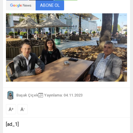
ABONE OL
Başak Çiçek
Yayınlama: 04.11.2023
A
A
+
-
[ad_1]