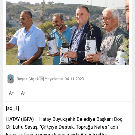
Başak Çiçek
Yayınlama: 04.11.2023
A
A
+
-
[ad_1]
HATAY (İGFA) – Hatay Büyükşehir Belediye Başkanı Doç.
Dr. Lütfü Savaş, “Çiftçiye Destek, Toprağa Nefes” adlı
kırsal kalkınma projesi kapsamında Belenli çiftçi