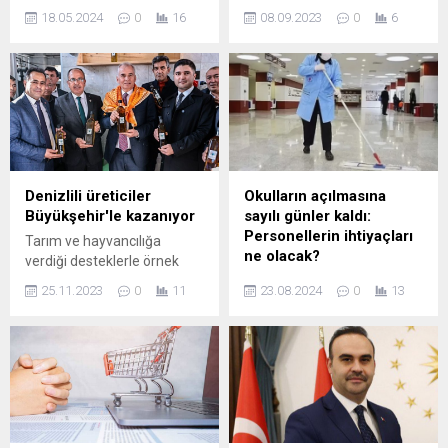
geçirdiği pek çok proje ile
kaybolan vatandaşı arama
18.05.2024
0
16
08.09.2023
0
6
tüm engelleri aşan
çalışmalarında acı haber
vatandaşların hayatına
geldi. Profesyonel arama
değer katan Kocaeli
kurtarma ekiplerimizle
Büyükşehir Belediyesi, 10
beraber, teyakkuz halinde
-16 Mayıs Engelliler
büyük bir titizlikle devam
Haftasına yönelik Engelsiz
eden aramalarda selde
Bahar Şenliği etkinliği
kaybolan son kişinin cansız
düzenledi. Büyükşehir, özel
bedenine ulaşıldı. Böylelikle
gereksinimli bireylerin
ölü sayısı 6’ya çıktı. İçişleri
Denizlili üreticiler
Okulların açılmasına
fiziksel aktivite yoluyla
Bakan Yardımcısı Münir
Büyükşehir'le kazanıyor
sayılı günler kaldı:
rehabilite olması, yeni neslin
Karaloğlu, söz konusu
Personellerin ihtiyaçları
Tarım ve hayvancılığa
ebeveynleriyle ve
bölgedeki çalışmaları
ne olacak?
verdiği desteklerle örnek
akranlarıyla birlikte bahar
yakından...
olan Denizli Büyükşehir
BURSA (İGFA) – Eğitim-
ayını karşılayabilmeleri için...
25.11.2023
0
11
23.08.2024
0
13
Belediyesinin zeytin
öğretimin nitelikli ve verimli
yetiştiricilerinin katma
bir şekilde, sağlıklı bir
değeri yüksek ürün elde
ortamda devam ettirilmesi
etmesi için hayata geçirdiği
gerektiğini belirten Eğitim
Zeytinyağı Üretim Tesisi
Bir-Sen Bursa 1 Nolu Şube
hizmete girdi. Günlük 60 ton
Başkanı ve Memur-Sen
zeytin işleme kapasiteli
Bursa İl Temsilcisi Ramazan
tesisin üreticilerin tüm
Acar, Okulların sağlıklı