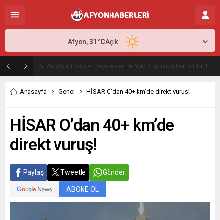
Afyon,
31
°C
Açık
Antalya Transfer Seçenekleri ile Yolculuğunuzu Daha Planlı Hale Getirin
Anasayfa
Genel
HİSAR O’dan 40+ km’de direkt vuruş!
HİSAR O’dan 40+ km’de
direkt vuruş!
Paylaş
Tweetle
Gönder
ABONE OL