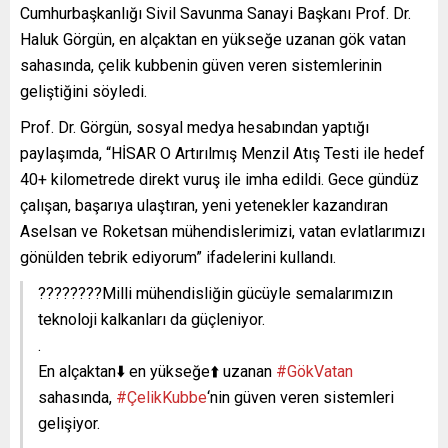
Cumhurbaşkanlığı Sivil Savunma Sanayi Başkanı Prof. Dr.
Haluk Görgün, en alçaktan en yükseğe uzanan gök vatan
sahasında, çelik kubbenin güven veren sistemlerinin
geliştiğini söyledi.
Prof. Dr. Görgün, sosyal medya hesabından yaptığı
paylaşımda, “HİSAR O Artırılmış Menzil Atış Testi ile hedef
40+ kilometrede direkt vuruş ile imha edildi. Gece gündüz
çalışan, başarıya ulaştıran, yeni yetenekler kazandıran
Aselsan ve Roketsan mühendislerimizi, vatan evlatlarımızı
gönülden tebrik ediyorum” ifadelerini kullandı.
????????Milli mühendisliğin gücüyle semalarımızın
teknoloji kalkanları da güçleniyor.
.
En alçaktan⬇️ en yükseğe⬆️ uzanan
#GökVatan
sahasında,
#ÇelikKubbe
‘nin güven veren sistemleri
gelişiyor.