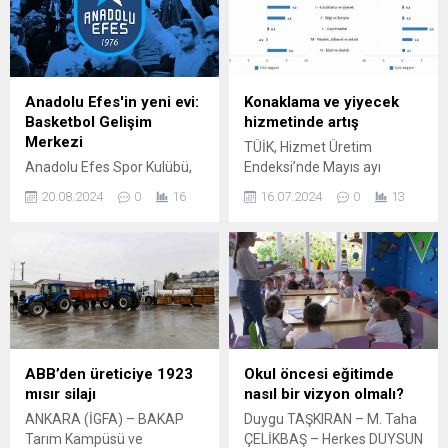
güncelleme, bugün
yapılan açıklamaya göre
Büyükşehir Mayıs Ayı
Hudut Kartalları yasa dışı
Olağan Meclis Toplantısı’nda
geçişe geçit vermedi.
oy birliğiyle kabul edilerek
Bakanlık, açıklamasında,
yürürlüğe girdi. Başkan
Suriye’den Türkiye’ye yasa
Anadolu Efes'in yeni evi:
Konaklama ve yiyecek
Alemdar, hizmet ve proje
dışı yollarla geçmeye çalışan
Basketbol Gelişim
hizmetinde artış
maliyetlerinin daha da
6 kişinin, yakalandığını
Merkezi
TÜİK, Hizmet Üretim
düşürülmesi için çalışma
duyururken, yapılan
Anadolu Efes Spor Kulübü,
Endeksi’nde Mayıs ayı
yaptıklarını belirterek...
inceleme sonucunda...
yeni sezondan itibaren
verilerini açıkladı. Buna göre
20.08.2024
0
16
16.07.2024
0
13
Turkish Airlines EuroLeague
hizmet üretim endeksi yıllık
ve Türkiye Sigorta Basketbol
yüzde 0,8, aylık ise yüzde
Süper Ligi karşılaşmalarını
1,3 oranında artış kaydetti.
yeni yapılan Basketbol
Yıllık bazda en çok artış
Gelişim Merkezi’nde
gösteren hizmet yüzde 5,9
oynayacak. İSTANBUL
ile konaklama ve yiyecekte
(İGFA) – Turkish Airlines
olurken, ulaştırma ve
EuroLeague ve Türkiye
depolama hizmetleri yüzde
Sigorta Basketbol Süper Ligi
2,5 azaldı. ANKARA (İGFA) –
ABB’den üreticiye 1923
Okul öncesi eğitimde
için geri sayım devam
Türkiye İstatistik...
mısır silajı
nasıl bir vizyon olmalı?
ederken, Anadolu Efes Spor
ANKARA (İGFA) – BAKAP
Duygu TAŞKIRAN – M. Taha
Kulübü’nde yeni bir salona
Tarım Kampüsü ve
ÇELİKBAŞ – Herkes DUYSUN
kavuşmanın heyecanı...