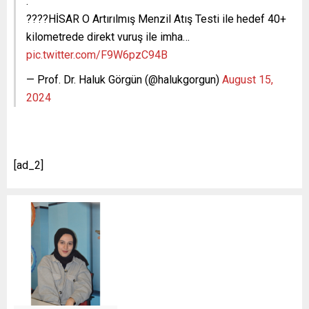
.
????HİSAR O Artırılmış Menzil Atış Testi ile hedef 40+
kilometrede direkt vuruş ile imha…
pic.twitter.com/F9W6pzC94B
— Prof. Dr. Haluk Görgün (@halukgorgun)
August 15,
2024
[ad_2]