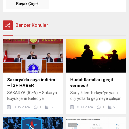
Başak Çiçek
Benzer Konular
Sakarya’da suya indirim
Hudut Kartalları geçit
– İGF HABER
vermedi!
SAKARYA (İGFA) – Sakarya
Suriye’den Türkiye’ye yasa
Büyükşehir Belediye
dışı yollarla geçmeye çalışan
Başkanı Yusuf Alemdar, kısa
1’i terör örgütü mensubu 6
13.05.2024
0
17
16.09.2024
0
6
bir süre önce su tarifelerine
kişi, hudut birlikleri
%20 indirim kararı
tarafından yakalandı.
aldıklarının müjdesini
ANKARA (İGFA) – Milli
vermişti. Söz konusu
Savunma Bakanlığı’ndan