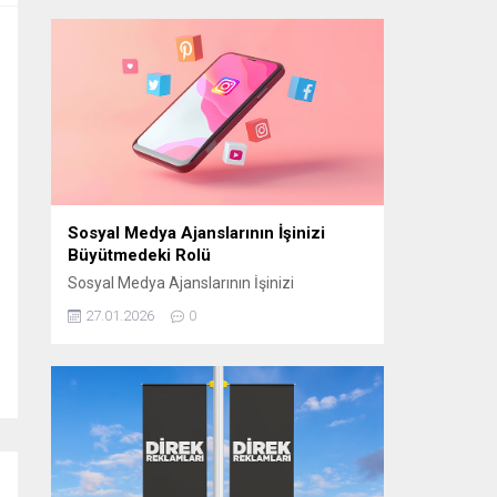
manevi atmosferini “Bir Ramazan Akşamı”
programıyla izleyiciyle buluşturmaya
hazırlanıyor. CAM STÜDYO KURULUYOR
“Bir Ramazan Akşamı” için
Cumhurbaşkanlığı Külliyesi yerleşkesinde
bulunan Beştepe Millet Camii avlusuna
özel bir cam stüdyo kuruluyor. Ramazana
özel tasarlanan...
Sosyal Medya Ajanslarının İşinizi
Büyütmedeki Rolü
Sosyal Medya Ajanslarının İşinizi
Büyütmedeki Rolü Günümüzde sosyal
27.01.2026
0
medya, işletmelerin hedef kitlelerine
ulaşmasının en etkili yollarından biri haline
geldi. Ancak bu başarıyı elde edebilmek için
doğru stratejilerin belirlenmesi gerekir.
Sosyal medya ajansları, işletmelerin dijital
dünyada daha görünür olmasını sağlamak
ve markalarını doğru şekilde
konumlandırmak için kritik bir rol