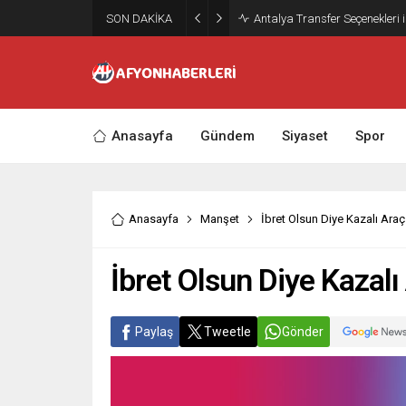
SON DAKİKA
Antalya Transfer Seçenekleri 
Anasayfa
Gündem
Siyaset
Spor
Anasayfa
Manşet
İbret Olsun Diye Kazalı Araç 
İbret Olsun Diye Kazalı 
Paylaş
Tweetle
Gönder