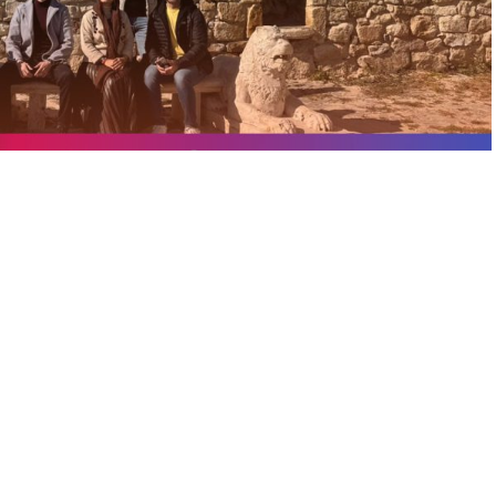
A
A
+
-
zenleme: 11.11.2024 18:21
HY) iş birliğiyle düzenlenen tanıtım gezisi kapsamında Kuveyt’ten
isar’ı
tanıdı hem de tanıttı. 5 gün süresince Afyonkarahisar’ın
en sosyal medya fenomenleri, deneyimlerini milyonlarca
karahisar, Orta Doğu’daki geniş bir kitleye tanıtılmayı başardı.