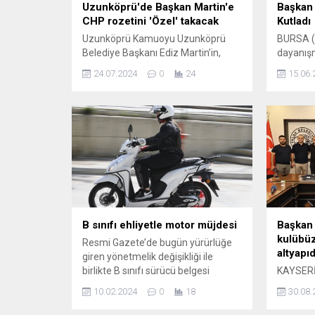
Uzunköprü'de Başkan Martin'e
Başkan 
CHP rozetini 'Özel' takacak
Kutladı
Uzunköprü Kamuoyu Uzunköprü
BURSA (
Belediye Başkanı Ediz Martin’in,
dayanış
seçildiği günden bugüne kadar İYİ
anlam kaz
24.07.2024
0
24
15.06.
Parti’den istifa edip CHP’ye
duygular
geçeceğini konuşuyor. Erdoğan
özel gün
DEMİR / EDİRNE (İGFA) –
Büyükşeh
Uzunköprü kamuoyu ve halk
Ahmet Ar
arasında yaklaşık 1 aydır CHP’ye
nefreti 
geçeceği konuşuluyordu.
kucaklaş
Uzunköprü kamuoyunda konuşulan
Bu değer
iddialara göre; 21 Temmuz 2024
yaşadığı
Pazar günü İYİ Parti Meclis
sahip çı
üyeleriyle...
B sınıfı ehliyetle motor müjdesi
Başkan 
kulübüz
Resmi Gazete’de bugün yürürlüğe
altyapı
giren yönetmelik değişikliği ile
birlikte B sınıfı sürücü belgesi
KAYSERİ 
sahipleri artık 125 cc’ye kadar olan
Müdürü 
10.02.2024
0
18
30.08.
motosikletleri kullanabilecek. İçişleri
Mutlu Öna
Bakanı Ali Yerlikaya, 125 cc’ye
Belediye