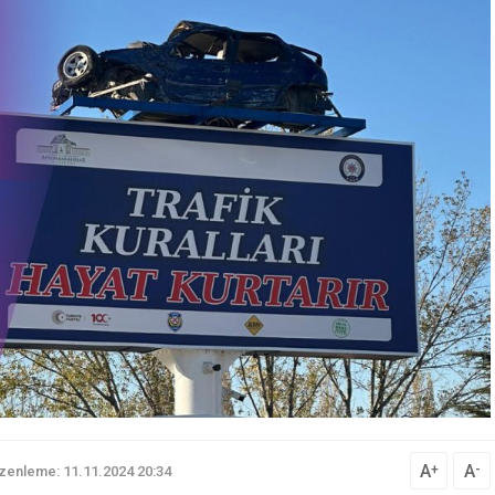
A
A
+
-
zenleme: 11.11.2024 20:34