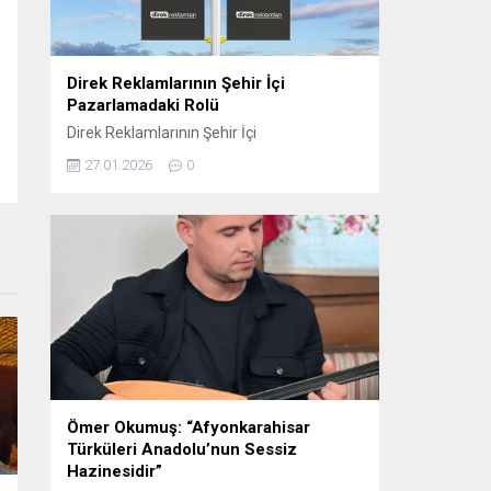
oynamaktadır. Sosyal...
Direk Reklamlarının Şehir İçi
Pazarlamadaki Rolü
Direk Reklamlarının Şehir İçi
Pazarlamadaki Rolü Direk reklam, şehir içi
27.01.2026
0
pazarlama stratejilerinin etkili araçlarından
biri haline gelmiştir. Bu tür reklamlar,
genellikle dikkat çekici ve etkili bir şekilde
konumlandırıldığı için yerel işletmelerden
büyük markalara kadar birçok farklı
sektörde tercih edilmektedir. Elektrik direği
reklamları, şehirlerin kalabalık ve yoğun
bölgelerinde, hareket halindeki kitlelere...
Ömer Okumuş: “Afyonkarahisar
Türküleri Anadolu’nun Sessiz
Hazinesidir”