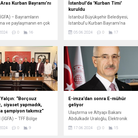
Aras Kurban Bayramı’nı
İstanbul'da 'Kurban Timi'
kuruldu
İGFA) – Bayramların
İstanbul Büyükşehir Belediyesi,
ma ve paylaşmanın en çok
İstanbul’u Kurban Bayramı’na
andığı, kardeşlik ve eşitlik
hazırlanırken, Büyükşehir’e ait 5
2024
0
16
05.06.2024
0
17
ının yürekten hissedildiği
modern tesiste kurban satış ve
ler olduğunu belirten Muğla
kesim hizmeti verilecek. Kaçan
ir Belediye Başkanı
kurbanlıklar için de Boğa Yakalama
as; “Bayramlar kini ve
Timleri kuruldu. İSTANBUL (İGFA) –
bir kenara bırakarak sevgiyle
İstanbul Büyükşehir Belediyesi,
tığımız çok özel günlerdir.
Kurban Bayramı’nın yaklaşması ile
li günlerde birbirimize,
birlikte tüm birimleriyle teyakkuz
mız kente ve ülkemize
halinde çalışıyor. Bu yıl 16-19
kmak...
Haziran tarihleri arasında
kutlanacak...
Yalçın: “Borçsuz
E-imza’dan sonra E-mühür
, siyaset yapmadık,
geliyor
da şampiyon takımız”
Ulaştırma ve Altyapı Bakanı
(İGFA) – TFF Bölge
Abdulkadir Uraloğlu, Elektronik
ve ASKF Kayseri Başkanı
Mühür altyapısının tamamlanarak
2024
0
9
17.06.2024
0
15
l’ın yanı sıra Talas
hizmete hazır hale getirildiğini
spor Kulüp Başkanı Yunus
bildirerek, “Elektronik Mühür ile