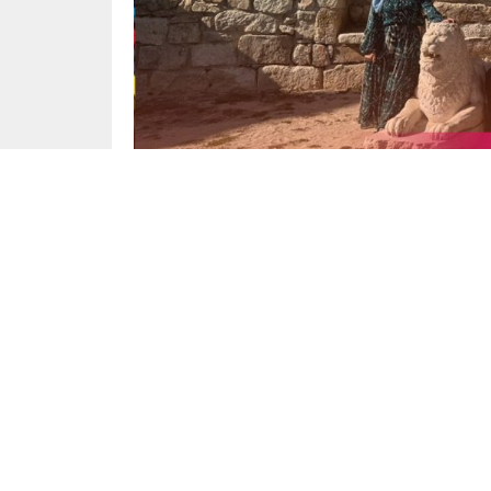
Başak Çiçek
Yayınlama: 11.11.2024
Dü
Afyonkarahisar Valiliği ve Türk Hava Yolları (T
gelen 5 kişilik influencer grubu hem
Afyonkarah
tarihi, kültürel ve doğal güzelliklerini keşfed
takipçileriyle paylaştı. Bu gezi sayesinde Afyon