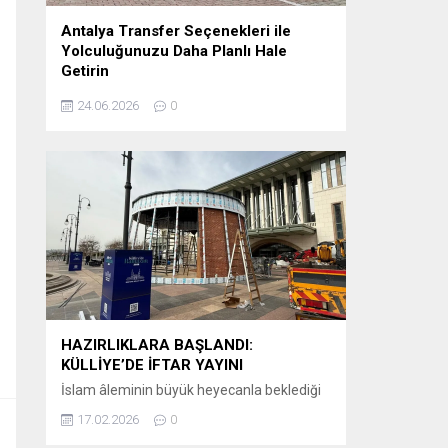
Antalya Transfer Seçenekleri ile
Yolculuğunuzu Daha Planlı Hale
Getirin
Tatil veya iş seyahati planlayanlar için en
24.06.2026
0
önemli detaylardan biri, varış noktasında
karşılaşılacak ulaşım sürecidir. Özellikle
Antalya gibi uluslararası yoğunluğu yüksek
bir destinasyonda, havalimanından otellere
veya şehir içi noktalara ulaşımın önceden
planlanması büyük kolaylık sağlar.
Günümüzde birçok ziyaretçi, klasik ulaşım
yöntemleri yerine önceden organize edilen
sistemleri tercih etmektedir. Bu
kapsamda Antalya airport transfer hizmetleri,...
HAZIRLIKLARA BAŞLANDI:
KÜLLİYE’DE İFTAR YAYINI
İslam âleminin büyük heyecanla beklediği
Ramazan-ı Şerif’in huzur ve bereketi, bu yıl
17.02.2026
0
ekranlara taşınıyor. Kanal D, iftar saatlerinin