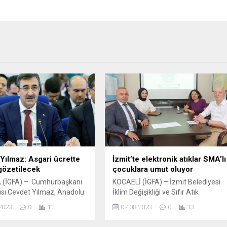
Yılmaz: Asgari ücrette
İzmit’te elektronik atıklar SMA’lı
gözetilecek
çocuklara umut oluyor
(İGFA) – Cumhurbaşkanı
KOCAELİ (İGFA) – İzmit Belediyesi
sı Cevdet Yılmaz, Anadolu
İklim Değişikliği ve Sıfır Atık
ar Federasyonu’nun
Müdürlüğü geri dönüşüm
2023
0
11
07.08.2023
0
13
diği organizasyonda
çalışmalarına bir yenisini daha
er ile bir araya geldi.
ekleyerek bu kez SMA hastası