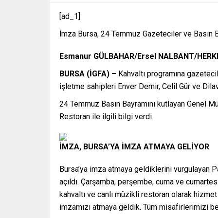
[ad_1]
İmza Bursa, 24 Temmuz Gazeteciler ve Basın Ba
Esmanur GÜLBAHAR/Ersel NALBANT/HER
BURSA (İGFA) –
Kahvaltı programına gazetecil
işletme sahipleri Enver Demir, Celil Gür ve Dila
24 Temmuz Basın Bayramını kutlayan Genel Mü
Restoran ile ilgili bilgi verdi.
İMZA, BURSA’YA İMZA ATMAYA GELİYOR
Bursa’ya imza atmaya geldiklerini vurgulayan Par
açıldı. Çarşamba, perşembe, cuma ve cumartesi g
kahvaltı ve canlı müzikli restoran olarak hizmet 
imzamızı atmaya geldik. Tüm misafirlerimizi bek