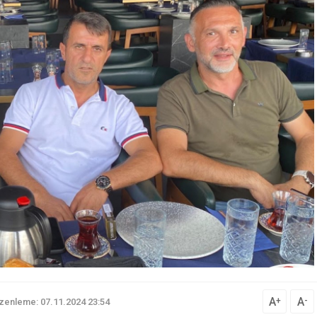
A
A
+
-
zenleme: 07.11.2024 23:54