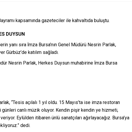
yramı kapsamında gazeteciler ile kahvaltıda buluştu.
KES DUYSUN
erin yanı sıra İmza Bursa’nın Genel Müdürü Nesrin Parlak,
ver Gürbüz’de katılım sağladı.
dür Nesrin Parlak, Herkes Duysun muhabirine İmza Bursa
lak, “Tesis açılalı 1 yıl oldu. 15 Mayıs’ta ise imza restoran
ünleri canlı müzik oluyor. Kendin pişir kendin ye hizmeti,
veriyor. Eylülden itibaren ünlü sanatçıları ağırlayacağız. Bursa’ya
liyoruz.” dedi.