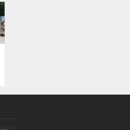
663 Sayılı Kanun Hükmünde Kararnamede
Değişiklik Yapılmasına Dair Kanun
Teklifi”nin birinci bölümü üzerine söz
alarak önemli açıklamalarda bulundu.
,
“Organ nakli teklif içinde yer alan en kritik
başlıklardan biri”...