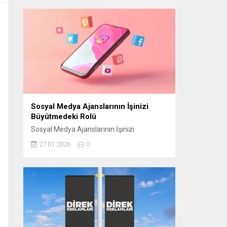
manevi atmosferini “Bir Ramazan Akşamı”
programıyla izleyiciyle buluşturmaya
hazırlanıyor. CAM STÜDYO KURULUYOR
“Bir Ramazan Akşamı” için
Cumhurbaşkanlığı Külliyesi yerleşkesinde
bulunan Beştepe Millet Camii avlusuna
özel bir cam stüdyo kuruluyor. Ramazana
özel tasarlanan...
Sosyal Medya Ajanslarının İşinizi
Büyütmedeki Rolü
Sosyal Medya Ajanslarının İşinizi
Büyütmedeki Rolü Günümüzde sosyal
27.01.2026
0
medya, işletmelerin hedef kitlelerine
ulaşmasının en etkili yollarından biri haline
geldi. Ancak bu başarıyı elde edebilmek için
doğru stratejilerin belirlenmesi gerekir.
Sosyal medya ajansları, işletmelerin dijital
dünyada daha görünür olmasını sağlamak
ve markalarını doğru şekilde
konumlandırmak için kritik bir rol