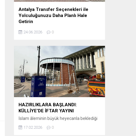
Antalya Transfer Seçenekleri ile
Yolculuğunuzu Daha Planlı Hale
Getirin
Tatil veya iş seyahati planlayanlar için en
24.06.2026
0
önemli detaylardan biri, varış noktasında
karşılaşılacak ulaşım sürecidir. Özellikle
Antalya gibi uluslararası yoğunluğu yüksek
bir destinasyonda, havalimanından otellere
veya şehir içi noktalara ulaşımın önceden
planlanması büyük kolaylık sağlar.
Günümüzde birçok ziyaretçi, klasik ulaşım
yöntemleri yerine önceden organize edilen
sistemleri tercih etmektedir. Bu
kapsamda Antalya airport transfer hizmetleri,...
HAZIRLIKLARA BAŞLANDI:
KÜLLİYE’DE İFTAR YAYINI
İslam âleminin büyük heyecanla beklediği
Ramazan-ı Şerif’in huzur ve bereketi, bu yıl
17.02.2026
0
ekranlara taşınıyor. Kanal D, iftar saatlerinin