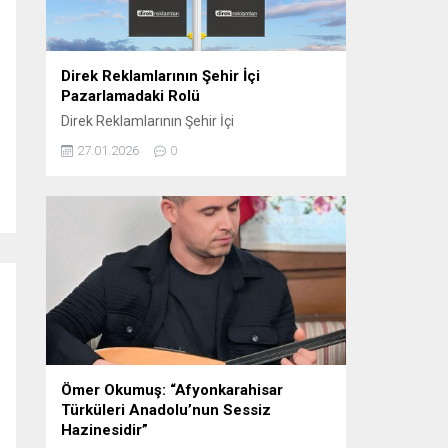
oynamaktadır. Sosyal...
Direk Reklamlarının Şehir İçi
Pazarlamadaki Rolü
Direk Reklamlarının Şehir İçi
Pazarlamadaki Rolü Direk reklam, şehir içi
27.01.2026
0
pazarlama stratejilerinin etkili araçlarından
biri haline gelmiştir. Bu tür reklamlar,
genellikle dikkat çekici ve etkili bir şekilde
konumlandırıldığı için yerel işletmelerden
büyük markalara kadar birçok farklı
sektörde tercih edilmektedir. Elektrik direği
reklamları, şehirlerin kalabalık ve yoğun
bölgelerinde, hareket halindeki kitlelere...
Ömer Okumuş: “Afyonkarahisar
Türküleri Anadolu’nun Sessiz
Hazinesidir”