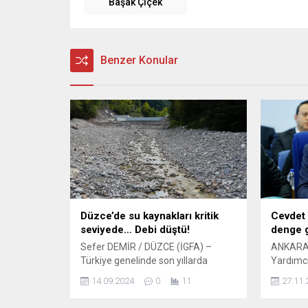
Başak Çiçek
Benzer Konular
Düzce’de su kaynakları kritik
Cevdet 
seviyede… Debi düştü!
denge 
Sefer DEMİR / DÜZCE (İGFA) –
ANKARA 
Türkiye genelinde son yıllarda
Yardımcı
yaşanan kuraklık ve yağış azlığı
Yayıncıl
14.09.2024
0
11
27.11.
Düzce’yi de olumsuz yönde etkiledi.
düzenle
Düzce geneli akarsu, göl ve
gazetecil