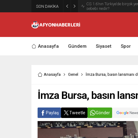
SON DAKİKA
Antalya Transfer Seçenekleri 
Anasayfa
Gündem
Siyaset
Spor
Anasayfa
Genel
İmza Bursa, basın lansmanı d
İmza Bursa, basın lans
Paylaş
Tweetle
Gönder