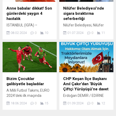
amacıyla düzenlenen Wings
ortaklığında 1-14 Ocak
for Life World Run, binlerce
tarihlerinde Erikli ürünlerinin
Anne babalar dikkat! Son
Nilüfer Belediyesi’nde
kişinin katılımıyla
satışından elde...
günlerdeki yaygın 4
sigara bıraktırma
tamamlandı. İstanbul
hastalık
seferberliği
Kuruçeşme’de, Ankara,
İSTANBUL (İGFA) –
Nilüfer Belediyesi, Nilüfer
Isparta, Bursa, İzmir ve
Yetişkinlere göre bağışıklık
İlçe Sağlık Müdürlüğü
Mersin’de...
08.02.2024
0
10
01.07.2024
0
11
sistemi çok daha zayıf olan
işbirliğiyle ‘Sigara Bıraktırma
çocuklar öksürük, hapşırık ve
Seferberliği’ başlattı.
konuşma esnasında havaya
Sigaranın zararlarının
yayılan damlacıklardaki virüs
anlatıldığı projede
ve bakteriler nedeniyle son
çalışanların ve toplum
günlerde çok sık
sağlığının iyileştirilmesi
hastalanıyor. Çocuk Sağlığı
hedefleniyor. BURSA (İGFA)
ve Hastalıkları Uzmanı Dr.
– Nilüfer Belediyesi, sağlıklı
Elida Yüksel, kirli ellerin yüze
bir çalışma ortamı sağlamak
Bizim Çocuklar
CHP Keşan İlçe Başkanı
sürülmesi, bulunulan
ve sigara kullanımına bağlı
galibiyetle başladılar
Anıl Çakır’dan ‘Büyük
ortamın düzenli
hastalıkları önlemek
Çiftçi Yürüyüşü’ne davet
A Milli Futbol Takımı, EURO
havalandırılmaması ve
amacıyla Nilüfer İlçe Sağlık
2024’deki ilk maçında
Erdoğan DEMİR / EDİRNE
öksürüp hapşırırken
Müdürlüğü ile önemli bir
Gürcistan’ı 3-1 yenerek
(İGFA) – Yürüyüş
havaya...
projeyi hayata geçirdi.
18.06.2024
0
15
01.09.2024
0
12
turnuvaya galibiyetle
programına göre 3 Eylül
‘Sigara...
başladı. İSTANBUL (İGFA) –
2024 Salı günü Saat