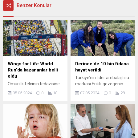
Benzer Konular
Wings for Life World
Derince'de 10 bin fidana
Run'da kazananlar belli
hayat verildi
oldu
Türkiye’nin lider ambalajlı su
Omurilik felcinin tedavisine
markası Erikli, gezegenin
yönelik araştırmalara fon
geleceği için kalıcı bir fayda
05.05.2024
0
18
07.05.2024
0
28
sağlayan dünyanın en büyük
yaratmak amacıyla Ege
koşu etkinliği ‘Wings for Life
Orman Vakfı iş birliği ile 10
World Run’da kazananlar
bin fidanlık “Erikli Hatıra
belli oldu. İSTANBUL (İGFA)
Ormanı”na hayat verdi.
– Omurilik felcinin
KOCAELİ (İGFA) – Erikli,
tedavisine yönelik
ülkenin yeşil mirasına 10 bin
araştırmalara fon sağlamak
fidanla katkı sundu. Migros