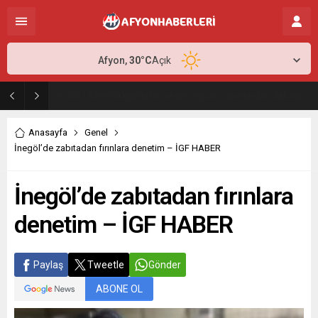
Afyon,
30
°C
Açık
Antalya Transfer Seçenekleri ile Yolculuğunuzu Daha Planlı Hale Getirin
Anasayfa
Genel
İnegöl’de zabıtadan fırınlara denetim – İGF HABER
İnegöl’de zabıtadan fırınlara
denetim – İGF HABER
Paylaş
Tweetle
Gönder
ABONE OL