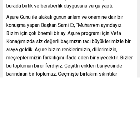
burada birlik ve beraberlik duygusuna vurgu yaptı.
Aşure Günü ile alakalı günün anlam ve önemine dair bir
konuşma yapan Başkan Sami Er, “Muharrem ayındayız.
Bizim için çok önemli bir ay. Aşure programı için Vefa
Konağımızda siz değerli başımızın tacı büyüklerimizle bir
araya geldik. Aşure bizim renklerimizin, dillerimizin,
meşreplerimizin farklılığını ifade eden bir yiyecektir. Bizler
bu toplumun birer ferdiyiz. Çeşitli renkleri bünyesinde
barındıran bir toplumuz. Geçmişte birtakım sıkıntılar
yaşadık. Bu sıkıntılardan biri de Peygamber Efendimizin
(s.a.v.) torunu Hz. Hüseyin Peygamberimizin yaşadığı
sıkıntılardır. Muharrem ayı aynı zamanda İslam tarihinde
birçok olayların yaşandığı bir aydır. Aşure programları Hz.
Hüseyin Peygamberimizin Kerbela’da şehit edilmesinden
dolayı yapılıyor. Birliğimizin, dirliğimizin ve
beraberliğimizin daim olması için Allah’a dua ediyoruz.
Aşure Günü de bizim birliğimizin, dirliğimizin sembolü