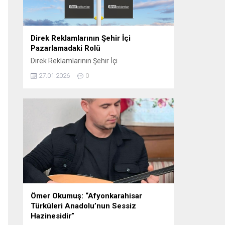
oynamaktadır. Sosyal...
Direk Reklamlarının Şehir İçi
Pazarlamadaki Rolü
Direk Reklamlarının Şehir İçi
Pazarlamadaki Rolü Direk reklam, şehir içi
27.01.2026
0
pazarlama stratejilerinin etkili araçlarından
biri haline gelmiştir. Bu tür reklamlar,
genellikle dikkat çekici ve etkili bir şekilde
konumlandırıldığı için yerel işletmelerden
büyük markalara kadar birçok farklı
sektörde tercih edilmektedir. Elektrik direği
reklamları, şehirlerin kalabalık ve yoğun
bölgelerinde, hareket halindeki kitlelere...
Ömer Okumuş: “Afyonkarahisar
Türküleri Anadolu’nun Sessiz
Hazinesidir”