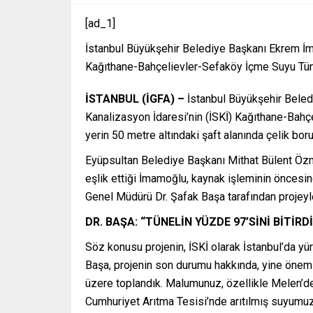
[ad_1]
İstanbul Büyükşehir Belediye Başkanı Ekrem İm
Kağıthane-Bahçelievler-Sefaköy İçme Suyu Tün
İSTANBUL (İGFA) –
İstanbul Büyükşehir Beled
Kanalizasyon İdaresi’nin (İSKİ) Kağıthane-Bah
yerin 50 metre altındaki şaft alanında çelik bor
Eyüpsultan Belediye Başkanı Mithat Bülent Ö
eşlik ettiği İmamoğlu, kaynak işleminin öncesi
Genel Müdürü Dr. Şafak Başa tarafından projeyle i
DR. BAŞA: “TÜNELİN YÜZDE 97’SİNİ BİTİRD
Söz konusu projenin, İSKİ olarak İstanbul’da yür
Başa, projenin son durumu hakkında, yine önemli 
üzere toplandık. Malumunuz, özellikle Melen’de
Cumhuriyet Arıtma Tesisi’nde arıtılmış suyumuz