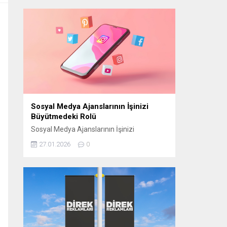
manevi atmosferini “Bir Ramazan Akşamı”
programıyla izleyiciyle buluşturmaya
hazırlanıyor. CAM STÜDYO KURULUYOR
“Bir Ramazan Akşamı” için
Cumhurbaşkanlığı Külliyesi yerleşkesinde
bulunan Beştepe Millet Camii avlusuna
özel bir cam stüdyo kuruluyor. Ramazana
özel tasarlanan...
Sosyal Medya Ajanslarının İşinizi
Büyütmedeki Rolü
Sosyal Medya Ajanslarının İşinizi
Büyütmedeki Rolü Günümüzde sosyal
27.01.2026
0
medya, işletmelerin hedef kitlelerine
ulaşmasının en etkili yollarından biri haline
geldi. Ancak bu başarıyı elde edebilmek için
doğru stratejilerin belirlenmesi gerekir.
Sosyal medya ajansları, işletmelerin dijital
dünyada daha görünür olmasını sağlamak
ve markalarını doğru şekilde
konumlandırmak için kritik bir rol