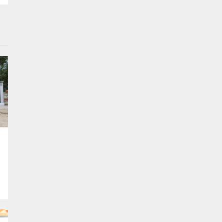
663 Sayılı Kanun Hükmünde Kararnamede
Değişiklik Yapılmasına Dair Kanun
Teklifi”nin birinci bölümü üzerine söz
alarak önemli açıklamalarda bulundu.
“Organ nakli teklif içinde yer alan en kritik
başlıklardan biri”...