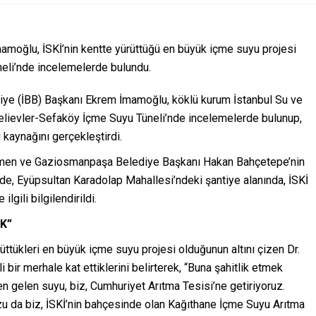
amoğlu, İSKİ’nin kentte yürüttüğü en büyük içme suyu projesi
eli’nde incelemelerde bulundu.
iye (İBB) Başkanı Ekrem İmamoğlu, köklü kurum İstanbul Su ve
çelievler-Sefaköy İçme Suyu Tüneli’nde incelemelerde bulunup,
u kaynağını gerçekleştirdi.
zmen ve Gaziosmanpaşa Belediye Başkanı Hakan Bahçetepe’nin
nde, Eyüpsultan Karadolap Mahallesi’ndeki şantiye alanında, İSKİ
lgili bilgilendirildi.
İK”
üttükleri en büyük içme suyu projesi olduğunun altını çizen Dr.
bir merhale kat ettiklerini belirterek, “Buna şahitlik etmek
n gelen suyu, biz, Cumhuriyet Arıtma Tesisi’ne getiriyoruz.
u da biz, İSKİ’nin bahçesinde olan Kağıthane İçme Suyu Arıtma