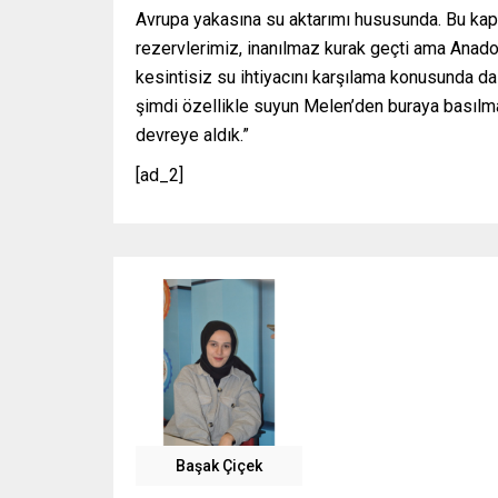
Avrupa yakasına su aktarımı hususunda. Bu kap
rezervlerimiz, inanılmaz kurak geçti ama Anadol
kesintisiz su ihtiyacını karşılama konusunda da 
şimdi özellikle suyun Melen’den buraya basılmas
devreye aldık.”
[ad_2]
Başak Çiçek