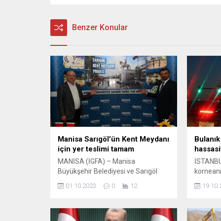
Benzer Konular
Manisa Sarıgöl’ün Kent Meydanı
Bulanık
için yer teslimi tamam
hassasi
MANİSA (İGFA) – Manisa
İSTANBU
Büyükşehir Belediyesi ve Sarıgöl
kornean
Belediyesi işbirliği ile ilçeye modern
yüzeyin
01.10.2023
0
12
19.10.
bir kent meydanı kazandırılacak.
düzensiz
Daha önce Manisa Büyükşehir
ve bireyi
Belediye Başkanı Cengiz Ergün ve
şekilde 
Sarıgöl Belediye Başkanı Necati
Hastalıkl