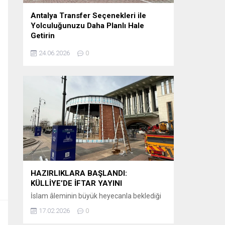
Antalya Transfer Seçenekleri ile
Yolculuğunuzu Daha Planlı Hale
Getirin
Tatil veya iş seyahati planlayanlar için en
24.06.2026
0
önemli detaylardan biri, varış noktasında
karşılaşılacak ulaşım sürecidir. Özellikle
Antalya gibi uluslararası yoğunluğu yüksek
bir destinasyonda, havalimanından otellere
veya şehir içi noktalara ulaşımın önceden
planlanması büyük kolaylık sağlar.
Günümüzde birçok ziyaretçi, klasik ulaşım
yöntemleri yerine önceden organize edilen
sistemleri tercih etmektedir. Bu
kapsamda Antalya airport transfer hizmetleri,...
HAZIRLIKLARA BAŞLANDI:
KÜLLİYE’DE İFTAR YAYINI
İslam âleminin büyük heyecanla beklediği
Ramazan-ı Şerif’in huzur ve bereketi, bu yıl
17.02.2026
0
ekranlara taşınıyor. Kanal D, iftar saatlerinin