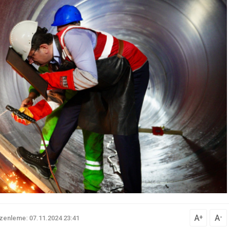
A
A
+
-
zenleme: 07.11.2024 23:41