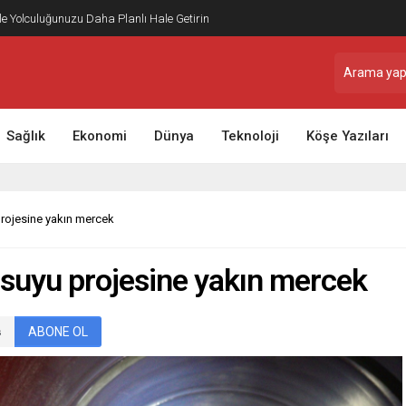
nlıkları: Türkiye’de Artan İlginin Nedenleri
Sağlık
Ekonomi
Dünya
Teknoloji
Köşe Yazıları
projesine yakın mercek
 suyu projesine yakın mercek
ABONE OL