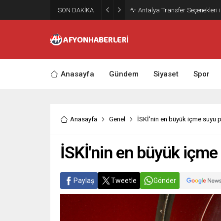
SON DAKİKA
Snus Kültürü ve Kullanım Alışka
Anasayfa
Gündem
Siyaset
Spor
Anasayfa
Genel
İSKİ'nin en büyük içme suyu 
İSKİ'nin en büyük içme
Paylaş
Tweetle
Gönder