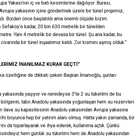
pa Yakası’nın iç ve batı kesimlerine dağılıyor. Burası,
Avrupa yakasının içine göndermek üzere bir tünel projemiz,
ldı. Bizden önce başlatıldı ama önemli ölçüde bizim
 Sefaköy’e kadar, 20 bin 630 metrelik bir tünelden
etre. Yani 4 metrelik bir devasa bir tünel. Şu ana kadar, bu
civarında bir tünel inşaatımız kaldı. Zor kısmını aşmış olduk.”
LERİMİZ İNANILMAZ KURAK GEÇTİ”
ka özelliğine de dikkati çeken Başkan İmamoğlu, şunları
a yakasında yaşıyor ve neredeyse 3’te 2 su tüketimi de bu
u bölgenin, tabii Anadolu yakasında yoğunlaşan hem su rezervleri
en ilave su kapasitesinin Anadolu yakasından Avrupa yakasına
arihi boyunca hep bir yatırım alanı olmuş. Hatta yakın zamanda, bir
ını da toparlayarak ve ihya ederek, kullanıma açtık. Çünkü
içerisindeyiz hem günlük su tüketimi hem de Anadolu yakasından