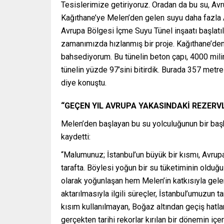
Tesislerimize getiriyoruz. Oradan da bu su, Avru
Kağıthane’ye Melen’den gelen suyu daha fazla 
Avrupa Bölgesi İçme Suyu Tünel inşaatı başlatı
zamanımızda hızlanmış bir proje. Kağıthane’den
bahsediyorum. Bu tünelin beton çapı, 4000 milim
tünelin yüzde 97’sini bitirdik. Burada 357 metre 
diye konuştu.
“GEÇEN YIL AVRUPA YAKASINDAKİ REZERV
Melen’den başlayan bu su yolculuğunun bir baş
kaydetti:
“Malumunuz; İstanbul’un büyük bir kısmı, Avrup
tarafta. Böylesi yoğun bir su tüketiminin olduğ
olarak yoğunlaşan hem Melen’in katkısıyla gel
aktarılmasıyla ilgili süreçler, İstanbul’umuzun t
kısım kullanılmayan, Boğaz altından geçiş hatlar
gerçekten tarihi rekorlar kırılan bir dönemin 