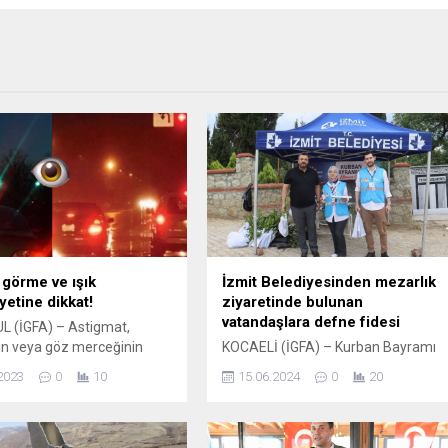
 görme ve ışık
İzmit Belediyesinden mezarlık
yetine dikkat!
ziyaretinde bulunan
vatandaşlara defne fidesi
L (İGFA) – Astigmat,
ın veya göz merceğinin
KOCAELİ (İGFA) – Kurban Bayramı
de meydana gelen
arifesinde vatandaşların mezarlık
2023
0
10
15.06.2024
0
20
likler sonucu ortaya çıkar
ziyaretleri başladı. İzmit Belediyesi
n çevresini bulanık bir
de yakınlarını anmaya giden
görmesine neden olur. Göz
İzmitlilerin her arife gününde
arı Uzmanı Prof.Dr. Elif
olduğu gibi yine yanında oldu.