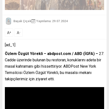
Başak Çiçek
Yayınlama: 29.07.2024
A
A
+
-
[ad_1]
Özlem Özgüt Yörekli – abdpost.com / ABD (İGFA) –
27.
Cadde üzerinde bulunan bu restoran, konuklarını adeta bir
masal kahramanı gibi hissettiriyor. ABDPost New York
Temsilcisi Özlem Özgüt Yörekli, bu masalsı mekanı
takipçilerimiz için ziyaret etti.