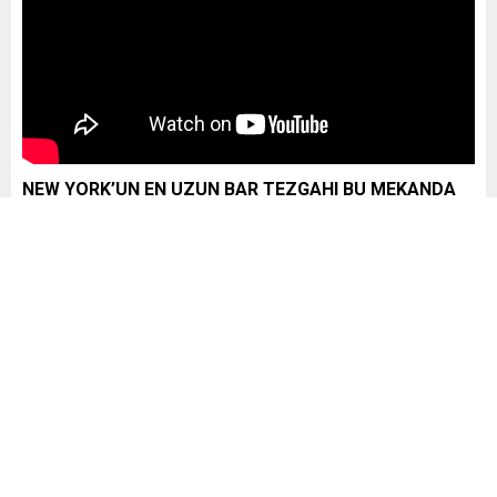
NEW YORK’UN EN UZUN BAR TEZGAHI BU MEKANDA
Mekanın mevcut konsepti “Alice Harikalar Diyarında”
temasını işliyor. İç mekan tasarımında masaldaki bütün
kahramanlar dekorasyonun bir parçası olmuş durumda.
New York City’nin en uzun bar tezgahına sahip olan mekan,
dış mekana kadar uzanan barıyla dikkat çekiyor. Özellikle
kokteylleriyle ünlü olan Oscar Wilde NYC, birbirinden
lezzetli içecekleriyle tanınıyor.
Mekanın menüsünde yer alan yemekler de en az içecekleri
kadar iddialı. Müşteriler, her bir yemekte farklı lezzetleri