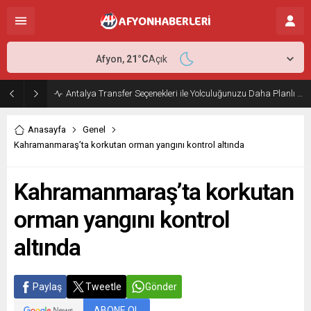
Afyon,
21
°C
Açık
Antalya Transfer Seçenekleri ile Yolculuğunuzu Daha Planlı Hale Getirin
Anasayfa
Genel
Kahramanmaraş’ta korkutan orman yangını kontrol altında
Kahramanmaraş’ta korkutan
orman yangını kontrol
altında
Paylaş
Tweetle
Gönder
ABONE OL