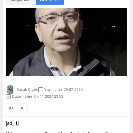
Başak Çiçek
Yayınlama: 29.07.2024
Düzenleme: 07.11.2024 23:53
A
A
+
-
[ad_1]