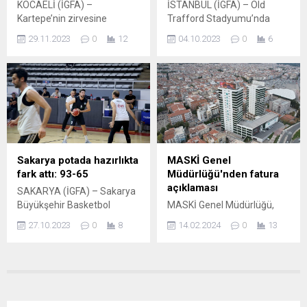
KOCAELİ (İGFA) –
İSTANBUL (İGFA) – Old
Muş İli Kültür...
projesinde raylar
Kartepe’nin zirvesine
Trafford Stadyumu’nda
döşenmeye başlandı. Bu
uzanırken Kocaeli’yi de
saat 22.00’de başlayan
kapsamda altyapısı
29.11.2023
0
12
04.10.2023
0
6
turizmin zirvesine taşıyacak
karşılaşmayı Slovakyalı
tamamlanan Binnur
teleferik projesi, zorlu kış
hakem Ivan Kruzliak yönetti.
Sokak’ta döşenen rayların
şartlarına rağmen hız
Galatasaray’ın gollerini 23.
kaynakları yapılmaya
kesmeden ilerliyor. Eşsiz bir
dakikada Wilfried Zaha,
başlandı....
manzara eşliğinde keyifli bir
71’de Kerem Aktürkoğlu ve
yolculuk sağlayacak Kartepe
81’de Mauro Icardi kaydetti.
Teleferik Projesinde ana hat
Manu 17 ve 67’de Rasmus
boyunca taşıyıcı kablolar
Hoejlund ile skor buldu.
çekilmeye başlandı. 9736 m
Aslanlar, 4 puanla ikinci
Sakarya potada hazırlıkta
MASKİ Genel
uzunluğundaki taşıyıcı çelik
sıraya yerleşirken, Bayern
fark attı: 93-65
Müdürlüğü'nden fatura
halatların çekilmeye
Münih ise 6 puanla...
açıklaması
SAKARYA (İGFA) – Sakarya
başlamasının ardından sıra
Büyükşehir Basketbol
MASKİ Genel Müdürlüğü,
test...
Takımı, sezon öncesi
son günlerde gündemi
27.10.2023
0
8
14.02.2024
0
13
hazırlıklarına hız kesmeden
meşgul eden ve Türkiye’de
devam EDERKEN, aynı
suyu en pahalı kullanan ilin
ligdeki rakiplerinden High
Manisa Büyükşehir
Touch ile hazırlık maçında
Belediyesi olduğuna yönelik
karşılaştı. Spor Salonu’nda
haberlerin gerçekdışı
oynanan mücadelenin ilk
olduğunu verilerle açıkladı.