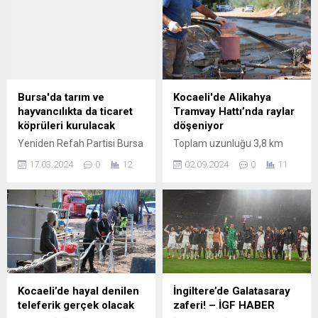
Bursa'da tarım ve
Kocaeli'de Alikahya
hayvancılıkta da ticaret
Tramvay Hattı’nda raylar
köprüleri kurulacak
döşeniyor
Yeniden Refah Partisi Bursa
Toplam uzunluğu 3,8 km
Büyükşehir Belediye Başkan
olan Alikahya Stadyum
17.03.2024
0
12
02.09.2024
0
11
Adayı Sedat Yalçın, MUŞ
Tramvay Hattı projesinde
İLDER’i ziyaret ederek,
altyapısı tamamlanan
Bursa ile Muş, Erzurum,
projede rayların kaynakları
Kars, Ardahan, Ağrı illeri
yapılmaya başlandı
arasında tarım ve
KOCAELİ (İGFA) – Kocaeli
hayvancılıkla ilgili ticaret
Büyükşehir Belediyesi’nin
köprüleri kurarak, birlikte
Alikahya trafiğini
yönetme sözü verdi. BURSA
rahatlatmak ve Kocaeli
(İGFA) – Yeniden Refah
Stadı’na ulaşımı
Kocaeli’de hayal denilen
İngiltere’de Galatasaray
Partisi Büyükşehir Belediye
kolaylaştırmak amacıyla
teleferik gerçek olacak
zaferi! – İGF HABER
Başkan Adayı Sedat Yalçın,
başlattığı tramvay hattı