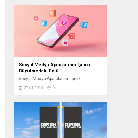
manevi atmosferini “Bir Ramazan Akşamı”
programıyla izleyiciyle buluşturmaya
hazırlanıyor. CAM STÜDYO KURULUYOR
“Bir Ramazan Akşamı” için
Cumhurbaşkanlığı Külliyesi yerleşkesinde
bulunan Beştepe Millet Camii avlusuna
özel bir cam stüdyo kuruluyor. Ramazana
özel tasarlanan...
Sosyal Medya Ajanslarının İşinizi
Büyütmedeki Rolü
Sosyal Medya Ajanslarının İşinizi
Büyütmedeki Rolü Günümüzde sosyal
27.01.2026
0
medya, işletmelerin hedef kitlelerine
ulaşmasının en etkili yollarından biri haline
geldi. Ancak bu başarıyı elde edebilmek için
doğru stratejilerin belirlenmesi gerekir.
Sosyal medya ajansları, işletmelerin dijital
dünyada daha görünür olmasını sağlamak
ve markalarını doğru şekilde
konumlandırmak için kritik bir rol