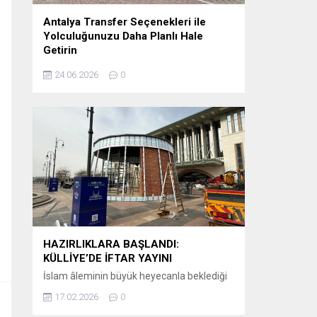
Antalya Transfer Seçenekleri ile
Yolculuğunuzu Daha Planlı Hale
Getirin
Tatil veya iş seyahati planlayanlar için en
24.06.2026
0
önemli detaylardan biri, varış noktasında
karşılaşılacak ulaşım sürecidir. Özellikle
Antalya gibi uluslararası yoğunluğu yüksek
bir destinasyonda, havalimanından otellere
veya şehir içi noktalara ulaşımın önceden
planlanması büyük kolaylık sağlar.
Günümüzde birçok ziyaretçi, klasik ulaşım
yöntemleri yerine önceden organize edilen
sistemleri tercih etmektedir. Bu
kapsamda Antalya airport transfer hizmetleri,...
HAZIRLIKLARA BAŞLANDI:
KÜLLİYE’DE İFTAR YAYINI
İslam âleminin büyük heyecanla beklediği
Ramazan-ı Şerif’in huzur ve bereketi, bu yıl
17.02.2026
0
ekranlara taşınıyor. Kanal D, iftar saatlerinin