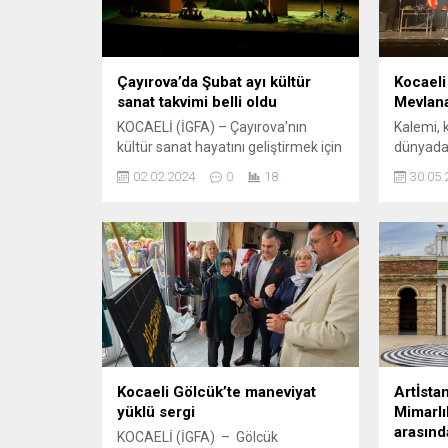
Çayırova’da Şubat ayı kültür
Kocaeli 
sanat takvimi belli oldu
Mevlana
KOCAELİ (İGFA) – Çayırova’nın
Kalemi, 
kültür sanat hayatını geliştirmek için
dünyadan
birbirinden önemli etkinlikleri, ilçe
Kocaeli 
02.02.2024
0
18
30.05.
sakinleriyle buluşturan Çayırova
ve Dünya
Belediyesi, Şubat ayı kültür sanat
sevilen 
takvimini de belirledi. Çayırovalıların
KOCAELİ 
ilgiyle takip ettiği kültür sanat
Büyükşeh
etkinliklerinde; konser, çocuk
kelamı ve
tiyatrosu ve yetişkin tiyatrosu yer
Edebiyat
alıyor. Naim Süleymanoğlu Kültür
veda ede
Merkezi ve Prof. Dr. Necmettin
için vefa 
Erbakan Kültür Merkezi’nde...
Kocaeli Gölcük’te maneviyat
Artİsta
yüklü sergi
Mimarlık
arasınd
KOCAELİ (İGFA) – Gölcük