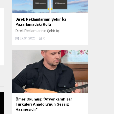
oynamaktadır. Sosyal...
Direk Reklamlarının Şehir İçi
Pazarlamadaki Rolü
Direk Reklamlarının Şehir İçi
Pazarlamadaki Rolü Direk reklam, şehir içi
27.01.2026
0
pazarlama stratejilerinin etkili araçlarından
biri haline gelmiştir. Bu tür reklamlar,
genellikle dikkat çekici ve etkili bir şekilde
konumlandırıldığı için yerel işletmelerden
büyük markalara kadar birçok farklı
sektörde tercih edilmektedir. Elektrik direği
reklamları, şehirlerin kalabalık ve yoğun
bölgelerinde, hareket halindeki kitlelere...
Ömer Okumuş: “Afyonkarahisar
Türküleri Anadolu’nun Sessiz
Hazinesidir”