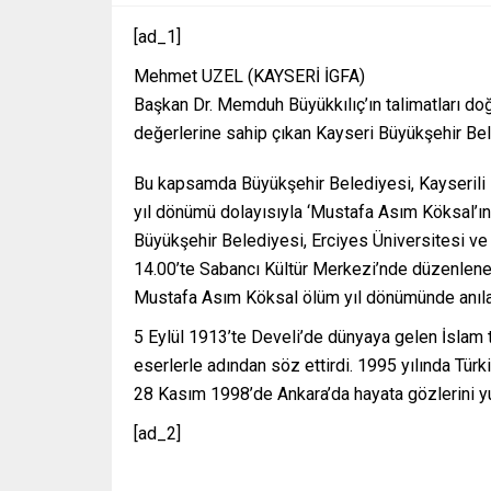
[ad_1]
Mehmet UZEL (KAYSERİ İGFA)
Başkan Dr. Memduh Büyükkılıç’ın talimatları doğ
değerlerine sahip çıkan Kayseri Büyükşehir Bele
Bu kapsamda Büyükşehir Belediyesi, Kayserili İ
yıl dönümü dolayısıyla ‘Mustafa Asım Köksal’ın Ş
Büyükşehir Belediyesi, Erciyes Üniversitesi ve A
14.00’te Sabancı Kültür Merkezi’nde düzenlenece
Mustafa Asım Köksal ölüm yıl dönümünde anıl
5 Eylül 1913’te Develi’de dünyaya gelen İslam t
eserlerle adından söz ettirdi. 1995 yılında Türki
28 Kasım 1998’de Ankara’da hayata gözlerini 
[ad_2]