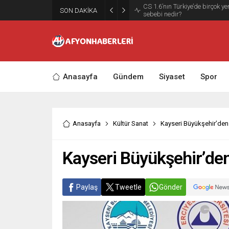
SON DAKİKA
Antalya Transfer Seçenekleri 
Anasayfa
Gündem
Siyaset
Spor
Anasayfa
Kültür Sanat
Kayseri Büyükşehir’den
Kayseri Büyükşehir’de
Paylaş
Tweetle
Gönder