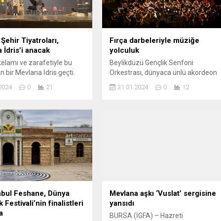
Şehir Tiyatroları,
Fırça darbeleriyle müziğe
 İdris’i anacak
yolculuk
kelamı ve zarafetiyle bu
Beylikdüzü Gençlik Senfoni
 bir Mevlana İdris geçti.
Orkestrası, dünyaca ünlü akordeon
Büyükşehir Belediyesi Türk
ustası Mirco Patarini ve ressam
2024
0
21
31.01.2024
0
12
 Çocuk Edebiyatının
Şerivan Tutuş ile birlikte Beylikdüzü
yazarına anlamlı vefa.
Atatürk Kültür ve Sanat
(İGFA) – Kocaeli
Merkezi’nde eşsiz bir müzik ziyafet
ir Belediyesi, kalemi,
sundu. Beylikdüzü Sahnesi’nde
 zarafeti ile Türk
gerçekleştirilen konserde; Mirco
ına iz bırakarak bu dünyaya
Patarini notaları ile Beylikdüzülü
n şair-yazar Mevlana İdris
sanatseverlere unutulmaz bir gece
dolu bir etkinlik...
yaşatırken, dünya müziğinin önemli
melodileri ressam Şerivan Tutuş’un
sahnede...
nbul Feshane, Dünya
Mevlana aşkı ‘Vuslat’ sergisine
 Festivali’nin finalistleri
yansıdı
a
BURSA (İGFA) – Hazreti