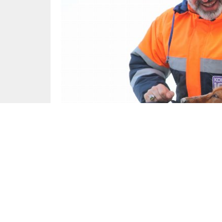
Başak Çiçek
Yayınlama: 28.11.2023
[ad_1]