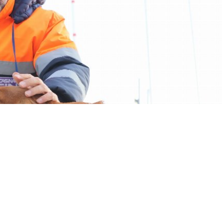
A
A
+
-