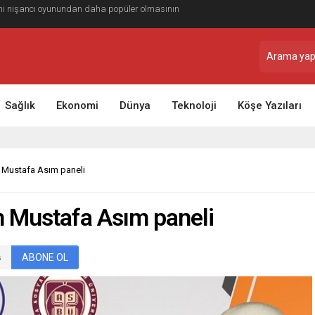
ile Yolculuğunuzu Daha Planlı Hale Getirin
Sağlık
Ekonomi
Dünya
Teknoloji
Köşe Yazıları
 Mustafa Asım paneli
n Mustafa Asım paneli
ABONE OL