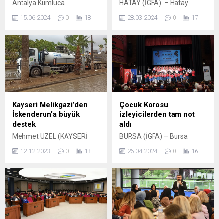
Antalya Kumluca
HATAY (İGFA) – Hatay
Kaymakamı Tekin Erdemir
Büyükşehir Belediye
15.06.2024
0
18
28.03.2024
0
17
sportif alanlarda çeşitli
Başkanı Lütfü Savaş, 31
dallarda başarı gösteren
Mart 2024 tarihinde süresi
öğrencileri ödüllendirdi.
bitecek olan sosyal denge
Mehmet ŞENTÜRK
tazminatı sözleşmesini
ANTALYA (İGFA) –
seçimden sonra yeniden
Antalya’nın Kumluca ilçesi
imzalanacağını duyurdu.
Kaymakamlık Toplantı
“Biz bu güne kadar hiçbir
salonunda düzenlenen
çalışanımızı enflasyona
törene İlçe Milli Eğitim
ezdirmemeye gayret ettik,
Kayseri Melikgazi’den
Çocuk Korosu
Müdürü Yusuf Tekdemir,
bundan sonra da
İskenderun’a büyük
izleyicilerden tam not
Okul Müdürleri ve Öğrenciler
ezdirmeyiz, yanlarındayız”
destek
aldı
katıldı. Ödül alan öğrencilerin
diyen Başkan Savaş, sosyal
Mehmet UZEL (KAYSERİ
BURSA (İGFA) – Bursa
derece alanları ve okullarına
denge sözleşmesini her
İGFA)İskenderun’a destek
Büyükşehir Belediyesi
ait bilgiler KUMLUCA SPOR
zaman yetkili...
12.12.2023
0
13
26.04.2024
0
16
olmak için iş makinası ve
Orkestra Şube Müdürlüğü
LİSESİ...
personel yollayarak
Türk Sanat Müziği ve Türk
çalışmalara destek
Halk Müziği Bölümü Çocuk
olduklarını hatırlatan Kayseri
Korosu, 23 Nisan Ulusal
Melikgazi Belediye Başkanı
Egemenlik ve Çocuk
Doç. Dr. Mustafa
Bayramı’nda sahne aldı.
Palancıoğlu, “İskenderun’da
Tayyare Kültür Merkezi’nde