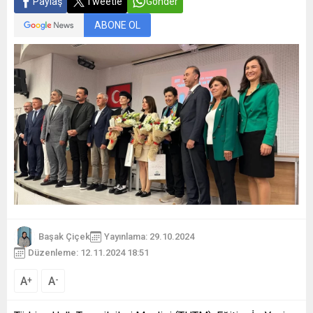
Paylaş
Tweetle
Gönder
ABONE OL
Başak Çiçek
Yayınlama: 29.10.2024
Düzenleme: 12.11.2024 18:51
A
A
+
-