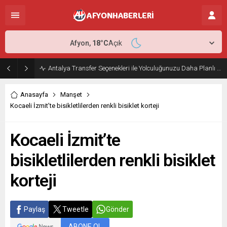
Afyon,
18
°C
Açık
Antalya Transfer Seçenekleri ile Yolculuğunuzu Daha Planlı Hale Getirin
Anasayfa
Manşet
Kocaeli İzmit’te bisikletlilerden renkli bisiklet korteji
Kocaeli İzmit’te
bisikletlilerden renkli bisiklet
korteji
Paylaş
Tweetle
Gönder
ABONE OL