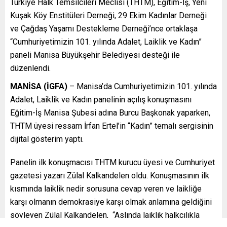
Türkiye Halk Temsilcileri Meclisi (THTM), Eğitim-İş, Yeni
Kuşak Köy Enstitüleri Derneği, 29 Ekim Kadınlar Derneği
ve Çağdaş Yaşamı Destekleme Derneği’nce ortaklaşa
“Cumhuriyetimizin 101. yılında Adalet, Laiklik ve Kadın”
paneli Manisa Büyükşehir Belediyesi desteği ile
düzenlendi.
MANİSA (İGFA)
– Manisa’da Cumhuriyetimizin 101. yılında
Adalet, Laiklik ve Kadın panelinin açılış konuşmasını
Eğitim-İş Manisa Şubesi adına Burcu Başkonak yaparken,
THTM üyesi ressam İrfan Ertel’in “Kadın” temalı sergisinin
dijital gösterim yaptı.
Panelin ilk konuşmacısı THTM kurucu üyesi ve Cumhuriyet
gazetesi yazarı Zülal Kalkandelen oldu. Konuşmasının ilk
kısmında laiklik nedir sorusuna cevap veren ve laikliğe
karşı olmanın demokrasiye karşı olmak anlamına geldiğini
söyleyen Zülal Kalkandelen, “Aslında laiklik halkçılıkla