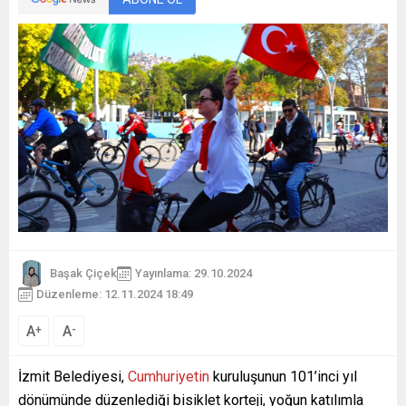
Başak Çiçek
Yayınlama: 29.10.2024
Düzenleme: 12.11.2024 18:49
A
A
+
-
İzmit Belediyesi,
Cumhuriyetin
kuruluşunun 101’inci yıl
dönümünde düzenlediği bisiklet korteji, yoğun katılımla