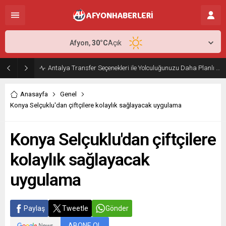
Afyon,
30
°C
Açık
Antalya Transfer Seçenekleri ile Yolculuğunuzu Daha Planlı Hale Getirin
Anasayfa
Genel
Konya Selçuklu'dan çiftçilere kolaylık sağlayacak uygulama
Konya Selçuklu'dan çiftçilere
kolaylık sağlayacak
uygulama
Paylaş
Tweetle
Gönder
ABONE OL