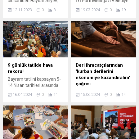
ulusal lideri Haydar Aliyev,
İYİ Parti Melikgazi Belediye
doğumunun 100. yılında
Başkan Adayı Sedat Kılınç,
12.11.2023
0
8
19.03.2024
0
19
New York’ta anıldı. Törene
iftarını Ağırnas halkıyla
Birleşmiş Milletler (BM)
birlikte açtı. Burada bir
yetkilileri, sivil toplum
açıklamada bulunan Sedat
kuruluşları temsilcileri ve
Kılınç, Ağırnas’ın hizmet
yabancı büyükelçiliklerde
açığına dikkat çekerek,
görevli diplomatlar katıldı.
“Buraya gelen hizmetler
Programın bir parçası
zorla geliyor. Neden? Çünkü
olarak, Haydar Aliyev’in
yıllardır aynı insanlar
hayatını ve başarılarını
iktidarda olunca şunu
9 günlük tatilde hava
Deri ihracatçılarından
anlatan “Sanatın Büyük
düşünüyorlar; ‘Ceketimizi
rekoru!
'kurban derilerini
Destekçisi” adlı belgesel film
assak kazanırız’ diyorlar ve
ekonomiye kazandıralım'
Bayram tatilini kapsayan 5-
gösterildi. Törende, Amerika
halkın içine girmiyorlar.
çağrısı
14 Nisan tarihleri arasında
Azerbaycan...
Gençlerimizin derdini
havalimanlarında 6 milyon
2024 yılının 5 aylık
anlamıyorlar....
16.04.2024
0
11
15.06.2024
0
14
852 bin 948 yolcuya hizmet
döneminde yüzde 25
verdi. 9 günlük tatilde ülke
gerileyen Türk deri sektörü
genelinde toplamda 42 bin
yaklaşan Kurban
573 uçak trafiği
Bayramı’nda kesilecek
gerçekleşirken 6 milyon 852
kurbanlıkların derilerinin
bin 948 yolcu hava yolu ile
ekonomiye kazandırılması
seyahat etti ANKARA (İGFA)
için harekete geçti. İZMİR