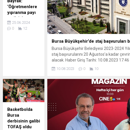
Bayrak:
hizmet vermeye
‘Öğretmenlere
başlayan köprülü
yıpranma payı
kavşakta
verilsin’
incelemeler
25.06.2024
MANİSA (İGFA) –
gerçekleştiren
0
12
Anadolu Eğitim
Konya Büyükşehir
Sendikası (AES)
Belediye Başkanı
Bursa Büyükşehir’de staj başvuruları b
Manisa İl Başkanı
Uğur İbrahim
Bursa Büyükşehir Belediyesi 2023-2024 Yı
Yüksel Bayrak
Altay, Konya
staj başvurularını 20 Ağustos’a kadar çevr
“Öğretmenlerimiz
merkezde trafiği
alacak. Haber Giriş Tarihi: 10.08.2023 17:
gelecek nesilleri
rahatlatmak
Tarihi: 10.08.2023 17:46 BURSA (İGFA) – B
yetiştiren,
adına hayata
10.08.2023
0
10
Belediyesi “2023-2024 Yılı Zorunlu Dönem S
çocuklarımızın
geçirdikleri
başladığını duyurdu. Başvuruların 20 Ağusto
hayata
çalışmalardan
belediye.bursa.bel.tr/online/Basvurular/S
hazırlanmasında
birisinin daha
adresi üzerinden online olarak yapılabileceği
ve toplumun
sonuna...
gelişmesinde
önemli bir rol
üstlenmektedir.
Basketbolda
Ağır çalışma
Bursa
koşulları, meslek
derbisinin galibi
hastalıkları başta
TOFAŞ oldu