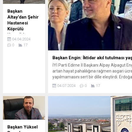
Başkan
Altay’dan Şehir
Hastanesi
Köprülü
Kavşağı’na
04.04.2024
inceleme
0
17
KONYA (İGFA) –
Konya
Başkan Engin: İktidar akıl tutulması yaş
Büyükşehir
İYİ Parti Edirne İl Başkanı Alpay Alpagut 
Belediyesi
artan hayat pahalılığına rağmen asgari üc
tarafından şehre
yapılmamasını sert bir dille eleştirdi. Erd
kazandırılan Şehir
(İGFA) – İYİ Parti Edirneİl Başkanı Alpay E
Hastanesi
04.07.2024
0
17
vatandaşların geçim sıkıntılarını görmezden 
Köprülü
yetkililere seslendi. Başkan Engin, iktidarın 
Kavşağı’nın alt
geçidinden sonra
üst kısmında da
trafik akışı
başladı. Bütün
etaplarıyla
Başkan Yüksel
tamamlanarak