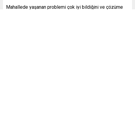
Mahallede yaşanan problemi çok iyi bildiğini ve çözüme
kavuşturmak için planlama çalışmalarına devam ettiklerini
belirten Başkan Gürel, söz konusu mahalleyi seçim öncesi
gezerek, sorunları yerinde tespit ettiklerini anımsattı.
Başkan Gürel, “Şimdi Sayın Valimiz ve diğer kurum
müdürlerimizle birlikte mahallemize incelemelerde
bulunduk. Yapacağımız görüşmeler ve mahalle
sakinlerimizin de görüşleri doğrultusunda, Yalova
Belediyesi ve tüm paydaş kurumlarımızla beraber
çalışmalarımızı hızlandıracağız” dedi.
[ad_2]