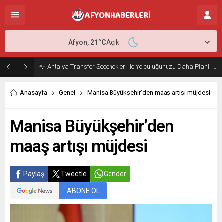
Afyon,
21
°C
Açık
Antalya Transfer Seçenekleri ile Yolculuğunuzu Daha Planlı Hale Getirin
Anasayfa
Genel
Manisa Büyükşehir’den maaş artışı müjdesi
Manisa Büyükşehir’den
maaş artışı müjdesi
Paylaş
Tweetle
Gönder
ABONE OL