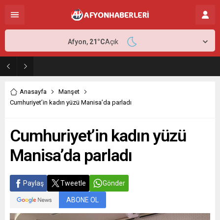
Afyon,
21
°C
Açık
Antalya Transfer Seçenekleri ile Yolculuğunuzu Daha Planlı Hale Getirin
Anasayfa
Manşet
Cumhuriyet’in kadın yüzü Manisa’da parladı
Cumhuriyet’in kadın yüzü
Manisa’da parladı
Paylaş
Tweetle
Gönder
ABONE OL