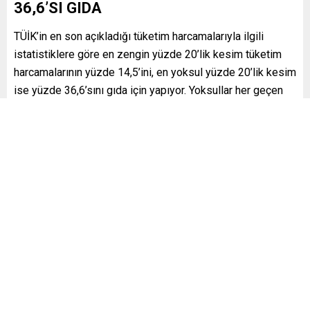
36,6’SI GIDA
TÜİK’in en son açıkladığı tüketim harcamalarıyla ilgili
istatistiklere göre en zengin yüzde 20’lik kesim tüketim
harcamalarının yüzde 14,5’ini, en yoksul yüzde 20’lik kesim
ise yüzde 36,6’sını gıda için yapıyor. Yoksullar her geçen
yıl gelirinin daha büyük bir kısmını gıdaya ayırmak zorunda
kalıyor. Dolayısıyla gıda fiyatlarında Türkiye’de son 49 aydır
yaşanan
kesintisiz
artış en fazla sabit gelirli ve yoksul
kesimleri etkiliyor. Açıklanan enflasyon bu nedenle bu
kesimin gerçek hayatta yaşadığı enflasyonu tam olarak
yansıtmıyor. Zira TÜİK enflasyonu hesaplarken gıda
harcamalarının ağırlığını yaklaşık yüzde 25 olarak esas
alıyor.
AÇLIK RİSKİ ARTIYOR
KAMUAR’ın raporuna göre, iktidarın yanlış ekonomi
politikalarıyla tetiklediği yüksek enflasyon sürecinin en