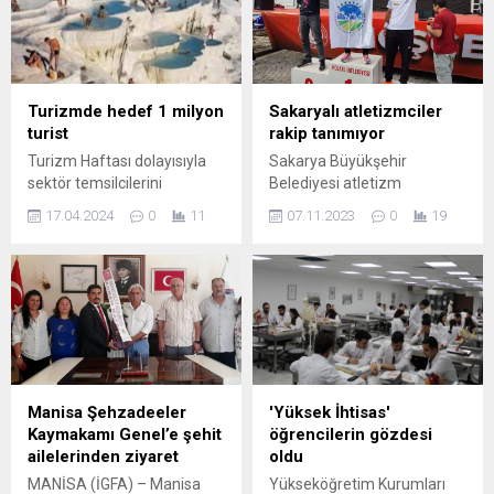
Turizmde hedef 1 milyon
Sakaryalı atletizmciler
turist
rakip tanımıyor
Turizm Haftası dolayısıyla
Sakarya Büyükşehir
sektör temsilcilerini
Belediyesi atletizm
ağırlayan Denizli Büyükşehir
sporcuları 4. Uluslararası
17.04.2024
0
11
07.11.2023
0
19
Belediye Başkanı Bülent Nuri
Gordion Yarı Maratonu’nda
Çavuşoğlu, ilk 5 yılda
önemli başarılara imza attı.
Pamukkale’ye gelen
Toplamda 3 sporcunun
turistlerden 1 milyonunu
katıldığı yarışlarda çeşitli
Denizli’de ağırlamayı
kategorilerde şampiyonluk
hedeflediklerini söyledi.
ve dereceler geldi.
DENİZLİ (İGFA) – 15-22
SAKARYA (İGFA) – Sakarya
Nisan Turizm Haftası
Büyükşehir Belediyesi Spor
etkinlikleri kapsamında
Kulübü Atletizm sporcuları,
Manisa Şehzadeeler
'Yüksek İhtisas'
kentin turizm sektörü
Ankara’da düzenlenen 4.
Kaymakamı Genel’e şehit
öğrencilerin gözdesi
temsilcileri Denizli
Uluslararası Gordion Yarı
ailelerinden ziyaret
oldu
Büyükşehir Belediye
Maratonu’nda boy gösterdi.
MANİSA (İGFA) – Manisa
Yükseköğretim Kurumları
Başkanı Bülent Nuri
İki farklı kategoride