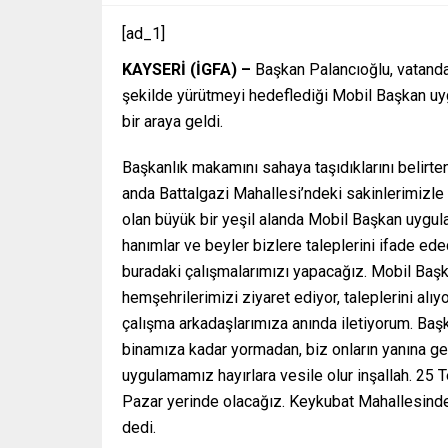
[ad_1]
KAYSERİ (İGFA) –
Başkan Palancıoğlu, vatandaş
şekilde yürütmeyi hedeflediği Mobil Başkan uyg
bir araya geldi.
Başkanlık makamını sahaya taşıdıklarını belirte
anda Battalgazi Mahallesi’ndeki sakinlerimizle
olan büyük bir yeşil alanda Mobil Başkan uygul
hanımlar ve beyler bizlere taleplerini ifade ede
buradaki çalışmalarımızı yapacağız. Mobil Ba
hemşehrilerimizi ziyaret ediyor, taleplerini alıy
çalışma arkadaşlarımıza anında iletiyorum. Baş
binamıza kadar yormadan, biz onların yanına gel
uygulamamız hayırlara vesile olur inşallah. 
Pazar yerinde olacağız. Keykubat Mahallesinde
dedi.