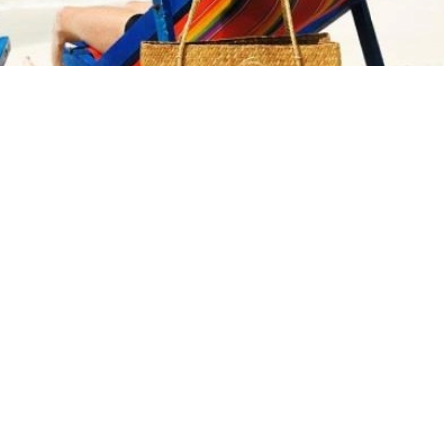
A
A
+
-
zenleme: 07.11.2024 23:54
tel konaklamalarında dikkat etmeleri gereken hususlar konusunda
ründe faaliyet gösteren kuruluşların yürüttüğü yoğun reklam ve
lışan tüketicilerimizin aşağıdaki hususlara dikkat etmeleri
medya, kısa mesaj veya e-posta gibi iletişim kanalları üzerinden