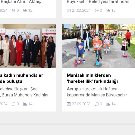
 Başkanı Alinur Aktaş,
Büyükşehir Belediyesi tarafından
 Belediye Başkanı Oktay
kış turizm merkezi Kartepe’de inşa
2024
0
12
27.03.2024
0
19
K Parti Yıldırım İlçe
edilen Teleferik Hattında seferler
İrfan Akkaya ve meclis
başladı. Kocaeli büyükşehir Belediye
e birlikte sanayi sitesinde ilk
Başkan Tahir Büyükakın tarafından
ükkanları tek tek gezerek
15 Nisan Pazartesi gününe kadar
yırlı işler’ diledi. Site
ücretsiz şekilde hizmet vereceği
 talep ve görüşlerini
açıklanan teleferiğin ilk yolcuları
 Başkan Alinur Aktaş, eksik
Kartepe Köseköylü Bektaş ailesi
kları...
oldu. Çiftin 1 yaşındaki kızları Mila
bebek, Derbent’ten Kuzuyayla’ya...
a kadın mühendisler
Manisalı miniklerden
'de buluştu
'hareketlilik' farkındalığı
Belediye Başkanı Şadi
Avrupa Hareketlilik Haftası
 Bursa Mühendis Kadınlar
kapsamında Manisa Büyükşehir
nin, “Mühendislikle
Belediyesi tarafından “Minik
2024
0
14
22.09.2023
0
14
 Dünya” başlıklı
Pedallar” etkinliği düzenlendi.
nsında yaptığı konuşmada,
Atatürk Kent Parkı Kreşindeki eğiti
s kadınların ekonomideki
gören minik öğrencilerin katılım
rttığını, cinsiyetçi
sağladığı programda renkli
arın ise azaldığını belirtti.
görüntüler oluştu. MANİSA (İGFA) –