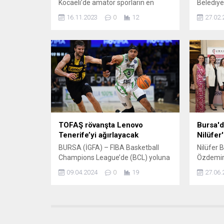
Kocaeli’de amatör sporların en
Belediye
önemli markası olan Kocaeli
Yıldırım
16.11.2023
0
12
27.02.
Büyükşehir Belediye Kağıtspor
Yılmaz, A
Kulübü’nün yöneticileri ve
Başkanı 
antrenörleri Maide Restoran’da
üyeleriyl
kulüp başkanı İbrahim Ercin
olarak d
nezaretinde bir araya geldi. 36
esnafa ‘ha
branştaki 140 antrenör ve 8046
esnafının
lisanslı sporcusuyla Türkiye’nin en
dinleyen
büyük amatör spor kulüplerinden
ve aksaklı
biri olan Kağıtspor’un dev kadrosu...
TOFAŞ rövanşta Lenovo
Bursa'd
Tenerife’yi ağırlayacak
Nilüfer
BURSA (İGFA) – FIBA Basketball
Nilüfer 
Champions League’de (BCL) yoluna
Özdemir,
devam eden tek Türk takımı olan
Derneği’
09.04.2024
0
19
27.06.
TOFAŞ sezonun en önemli
Güçlenen
maçlarından birine çıkıyor.
konfera
Avrupa’da iki yıl aradan sonra
mühendi
Bursa’ya bir kez daha çeyrek final
rolünün a
heyecanı yaşatacak olan Mavi
yaklaşıml