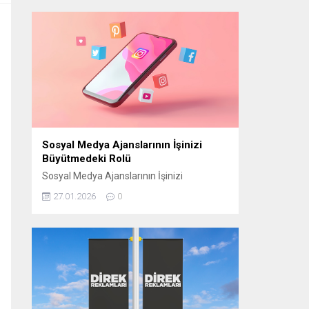
manevi atmosferini “Bir Ramazan Akşamı”
programıyla izleyiciyle buluşturmaya
hazırlanıyor. CAM STÜDYO KURULUYOR
“Bir Ramazan Akşamı” için
Cumhurbaşkanlığı Külliyesi yerleşkesinde
bulunan Beştepe Millet Camii avlusuna
özel bir cam stüdyo kuruluyor. Ramazana
özel tasarlanan...
Sosyal Medya Ajanslarının İşinizi
Büyütmedeki Rolü
Sosyal Medya Ajanslarının İşinizi
Büyütmedeki Rolü Günümüzde sosyal
27.01.2026
0
medya, işletmelerin hedef kitlelerine
ulaşmasının en etkili yollarından biri haline
geldi. Ancak bu başarıyı elde edebilmek için
doğru stratejilerin belirlenmesi gerekir.
Sosyal medya ajansları, işletmelerin dijital
dünyada daha görünür olmasını sağlamak
ve markalarını doğru şekilde
konumlandırmak için kritik bir rol