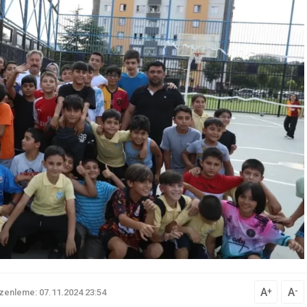
A
A
+
-
zenleme: 07.11.2024 23:54