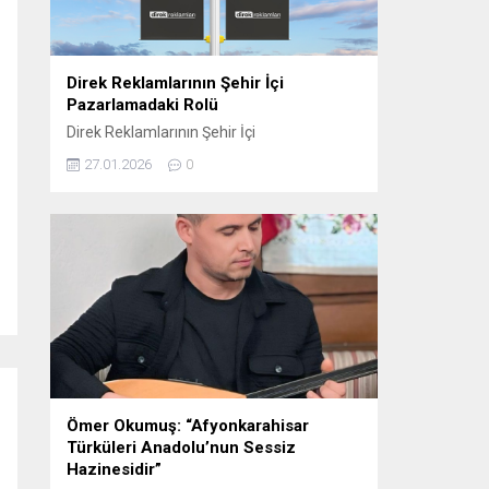
oynamaktadır. Sosyal...
Direk Reklamlarının Şehir İçi
Pazarlamadaki Rolü
Direk Reklamlarının Şehir İçi
Pazarlamadaki Rolü Direk reklam, şehir içi
27.01.2026
0
pazarlama stratejilerinin etkili araçlarından
biri haline gelmiştir. Bu tür reklamlar,
genellikle dikkat çekici ve etkili bir şekilde
konumlandırıldığı için yerel işletmelerden
büyük markalara kadar birçok farklı
sektörde tercih edilmektedir. Elektrik direği
reklamları, şehirlerin kalabalık ve yoğun
bölgelerinde, hareket halindeki kitlelere...
Ömer Okumuş: “Afyonkarahisar
Türküleri Anadolu’nun Sessiz
Hazinesidir”