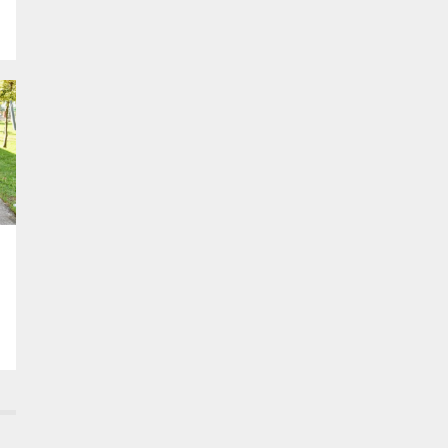
663 Sayılı Kanun Hükmünde Kararnamede
Değişiklik Yapılmasına Dair Kanun
Teklifi”nin birinci bölümü üzerine söz
alarak önemli açıklamalarda bulundu.
“Organ nakli teklif içinde yer alan en kritik
başlıklardan biri”...
m