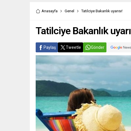
Yeşilliler, serinin ikinci maçında
BURSA (
sahasında İspanyol temsilcisi
Kadınla
Anasayfa
Genel
Tatilciye Bakanlık uyarısı!
Lenovo Tenerife ile kozlarını
Kadın M
paylaşacak....
kapsamı
Güçlene
Tatilciye Bakanlık uyarı
konfera
Davet’te
Paylaş
Tweetle
Gönder