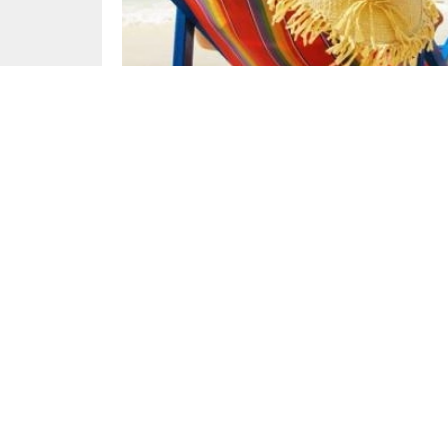
Başak Çiçek
Yayınlama: 24.07.2024
Dü
[ad_1]
Ticaret Bakanlığı, vatandaşları paket tur ve o
uyardı.
ANKARA (İGFA) –
Yaz sezonunda, turizm sektö
tanıtım faaliyetleri arasından tercih yapmaya ça
gerektiğini kaydeden Ticaret Bakanlığı, sosyal 