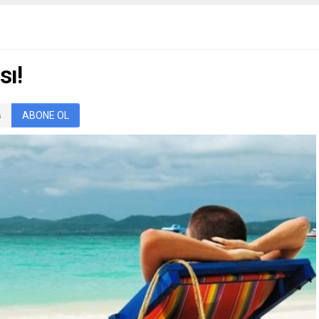
İGFA) – Bursa Mühendis
Her yıl 16-22 Eylül tarihleri arasında
r Derneği (BUMKAD) Dünya
Avrupa çapında düzenlenen Avrup
ühendisler Günü
Hareketlilik Haftası kapsamında
nda ‘Mühendislikle
Manisa Büyükşehir Belediyesi
n Dünya’ temasıyla
tarafından bir dizi etkinlik...
sı!
ns düzenledi. Podyum
 gerçekleşen programda...
ABONE OL