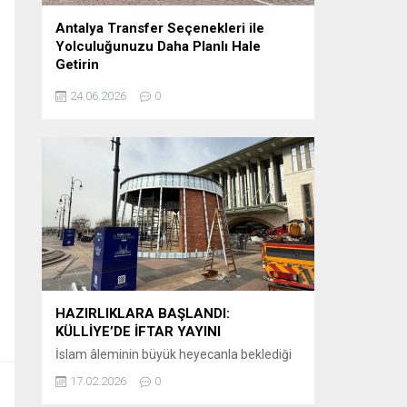
Antalya Transfer Seçenekleri ile
Yolculuğunuzu Daha Planlı Hale
Getirin
Tatil veya iş seyahati planlayanlar için en
24.06.2026
0
önemli detaylardan biri, varış noktasında
karşılaşılacak ulaşım sürecidir. Özellikle
Antalya gibi uluslararası yoğunluğu yüksek
bir destinasyonda, havalimanından otellere
veya şehir içi noktalara ulaşımın önceden
planlanması büyük kolaylık sağlar.
Günümüzde birçok ziyaretçi, klasik ulaşım
yöntemleri yerine önceden organize edilen
sistemleri tercih etmektedir. Bu
kapsamda Antalya airport transfer hizmetleri,...
HAZIRLIKLARA BAŞLANDI:
KÜLLİYE’DE İFTAR YAYINI
İslam âleminin büyük heyecanla beklediği
Ramazan-ı Şerif’in huzur ve bereketi, bu yıl
17.02.2026
0
ekranlara taşınıyor. Kanal D, iftar saatlerinin