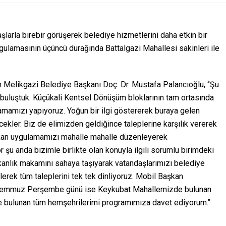
larla birebir görüşerek belediye hizmetlerini daha etkin bir
ulamasının üçüncü durağında Battalgazi Mahallesi sakinleri ile
n Melikgazi Belediye Başkanı Doç. Dr. Mustafa Palancıoğlu, ‘’Şu
 buluştuk. Küçükali Kentsel Dönüşüm bloklarının tam ortasında
amamızı yapıyoruz. Yoğun bir ilgi göstererek buraya gelen
cekler. Biz de elimizden geldiğince taleplerine karşılık vererek
şkan uygulamamızı mahalle mahalle düzenleyerek
or şu anda bizimle birlikte olan konuyla ilgili sorumlu birimdeki
kanlık makamını sahaya taşıyarak vatandaşlarımızı belediye
erek tüm taleplerini tek tek dinliyoruz. Mobil Başkan
25 Temmuz Perşembe günü ise Keykubat Mahallemizde bulunan
 bulunan tüm hemşehrilerimi programımıza davet ediyorum.’’