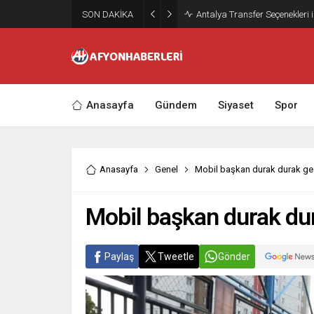
SON DAKİKA
Antalya Transfer Seçenekleri 
Anasayfa
Gündem
Siyaset
Spor
Anasayfa
Genel
Mobil başkan durak durak g
Mobil başkan durak d
Paylaş
Tweetle
Gönder