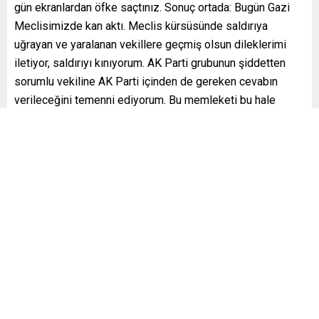
gün ekranlardan öfke saçtınız. Sonuç ortada: Bugün Gazi
Meclisimizde kan aktı. Meclis kürsüsünde saldırıya
uğrayan ve yaralanan vekillere geçmiş olsun dileklerimi
iletiyor, saldırıyı kınıyorum. AK Parti grubunun şiddetten
sorumlu vekiline AK Parti içinden de gereken cevabın
verileceğini temenni ediyorum. Bu memleketi bu hale
getirmeye kimsenin hakkı yok” mesajını verdi.
[ad_2]
Başak Çiçek