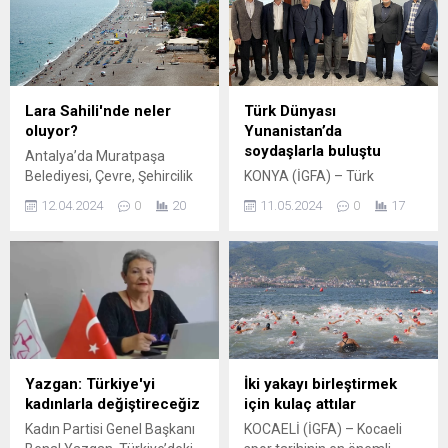
Lara Sahili'nde neler
Türk Dünyası
oluyor?
Yunanistan’da
soydaşlarla buluştu
Antalya’da Muratpaşa
Belediyesi, Çevre, Şehircilik
KONYA (İGFA) – Türk
ve İklim Değişikliği
Dünyası Belediyeler Birliği
12.04.2024
0
20
11.05.2024
0
17
Bakanlığı’nın Lara sahil
(TDBB) ve Konya Büyükşehir
bandında planlama
Belediye Başkanı Uğur
çalışmalarına başladığı
İbrahim Altay,
iddialarına yanıt verdi.
Yunanistan’da soydaşlarla
Belediye, bu konuda hukuki
buluştu. TDBB olarak Türk
haklarını kullanacağını
dünyasının farklı
belirtti. ANTALYA (İGFA) –
bölgelerindeki soydaşlarla
Antalya’da Muratpaşa
bir araya gelmenin ve
Belediyesi’nden yapılan
onların yanında olmanın
Yazgan: Türkiye'yi
İki yakayı birleştirmek
yazılı açıklamada, Çevre,
önemine vurgu yapan
kadınlarla değiştireceğiz
için kulaç attılar
Şehircilik ve İklim Değişikliği
Başkan Altay, Türk
Kadın Partisi Genel Başkanı
KOCAELİ (İGFA) – Kocaeli
Bakanlığı’nın, eski Divan
dünyasının birlik ve