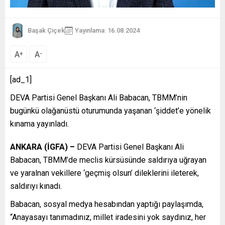
Başak Çiçek
Yayınlama: 16.08.2024
A
A
+
-
[ad_1]
DEVA Partisi Genel Başkanı Ali Babacan, TBMM’nin
bugünkü olağanüstü oturumunda yaşanan ‘şiddet’e yönelik
kınama yayınladı.
ANKARA (İGFA) –
DEVA Partisi Genel Başkanı Ali
Babacan, TBMM’de meclis kürsüsünde saldırıya uğrayan
ve yaralnan vekillere ‘geçmiş olsun’ dileklerini ileterek,
saldırıyı kınadı.
Babacan, sosyal medya hesabından yaptığı paylaşımda,
“Anayasayı tanımadınız, millet iradesini yok saydınız, her