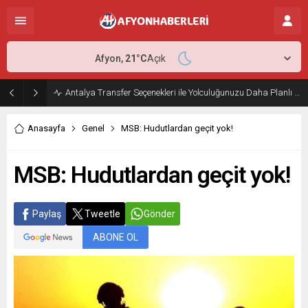
Afyon,
21
°C
Açık
Antalya Transfer Seçenekleri ile Yolculuğunuzu Daha Planlı Hale Getirin
Anasayfa
Genel
MSB: Hudutlardan geçit yok!
MSB: Hudutlardan geçit yok!
Paylaş
Tweetle
Gönder
ABONE OL