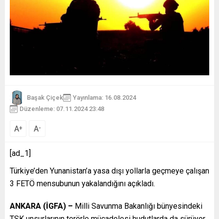
Başak Çiçek
Yayınlama: 16.08.2024
Düzenleme: 07.11.2024 23:48
A
A
+
-
[ad_1]
Türkiye’den Yunanistan’a yasa dışı yollarla geçmeye çalışan
3 FETÖ mensubunun yakalandığını açıkladı.
ANKARA (İGFA) –
Milli Savunma Bakanlığı bünyesindeki
TSK unsurlarının terörle mücadelesi hudutlarda da sürüyor.