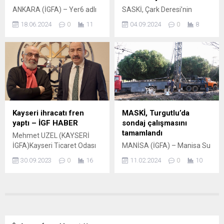
zamanda şehrin turizm ve
kanalından canlı olarak
ANKARA (İGFA) – Yer6 adlı
SASKİ, Çark Deresi’nin
doğa aktivitelerinin
yayınlanacak....
sosyal medya hesabında
çevresinde bulunan ot ve
yapılabileceği noktalar,
18.06.2024
0
11
04.09.2024
0
8
paylaşılan video içeriğinde
çöpleri tamamen
yeşilin ve mavinin...
Peygamberimizle ilgili
temizleyerek şehrin
kullanılan hakaret içerikli,
sembolünü tertemiz bir
çirkin ve provokatif ifadeler
görüntüye kavuşturuyor.
nedeniyle İstanbul
SAKARYA (İGFA) – Sakarya
Cumhuriyet Başsavcılığı
Büyükşehir Belediyesi Su ve
tarafından “Halkı kin ve
Kanalizasyon İdaresi
düşmanlığa alenen tahrik
(SASKİ), şehrin doğal
etme” suçundan, paylaşımın
güzelliklerini ve su
Kayseri ihracatı fren
MASKİ, Turgutlu’da
yapılmasının ardından resen
kaynaklarını korumak
yaptı – İGF HABER
sondaj çalışmasını
soruşturma başlatılmıştı.
amacıyla yürüttüğü temizlik
tamamlandı
Mehmet UZEL (KAYSERİ
Konuyla ilgili detayları sosyal
çalışmalarına aralıksız
İGFA)Kayseri Ticaret Odası
MANİSA (İGFA) – Manisa Su
medya hesabından
devam ediyor. Bu kapsamda
Yönetim Kurulu Başkanı
ve Kanalizasyon İdaresi
paylaşan Adalet Bakanı
şehrin sembolü olan ve
30.09.2023
0
16
11.02.2024
0
10
Ömer Gülsoy, “TÜİK
(MASKİ) Genel Müdürlüğü,
Yılmaz...
Sakarya’nın merkezinden...
verilerine göre 2023 yılı
iklim değişikliği ve buna bağlı
Ağustos ayı ihracatımız 299
olarak yaşanan kuraklık
milyon 822 bin dolar olarak
nedeniyle yeraltı su
gerçekleşmiştir. Geçen yılın
kaynaklarının hızla
aynı ayına göre yüzde 3,98
azalmasına rağmen il