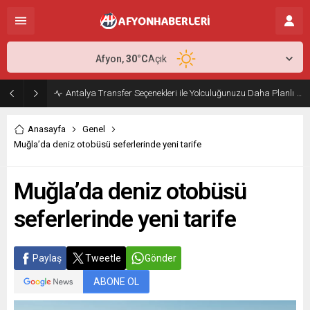
Afyon,
30
°C
Açık
Antalya Transfer Seçenekleri ile Yolculuğunuzu Daha Planlı Hale Getirin
Anasayfa
Genel
Muğla’da deniz otobüsü seferlerinde yeni tarife
Muğla’da deniz otobüsü
seferlerinde yeni tarife
Paylaş
Tweetle
Gönder
ABONE OL