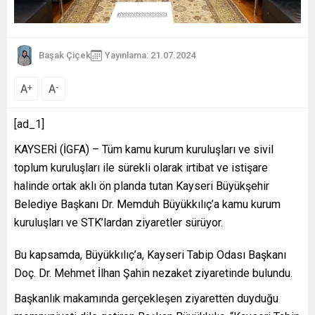
Başak Çiçek
Yayınlama: 21.07.2024
A
A
+
-
[ad_1]
KAYSERİ (İGFA) – Tüm kamu kurum kuruluşları ve sivil
toplum kuruluşları ile sürekli olarak irtibat ve istişare
halinde ortak aklı ön planda tutan Kayseri Büyükşehir
Belediye Başkanı Dr. Memduh Büyükkılıç’a kamu kurum
kuruluşları ve STK’lardan ziyaretler sürüyor.
Bu kapsamda, Büyükkılıç’a, Kayseri Tabip Odası Başkanı
Doç. Dr. Mehmet İlhan Şahin nezaket ziyaretinde bulundu.
Başkanlık makamında gerçekleşen ziyaretten duyduğu