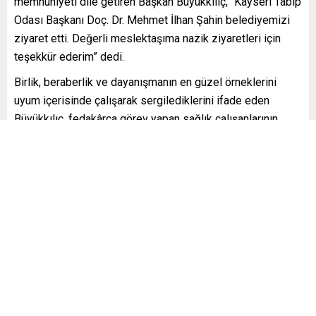
memnuniyeti dile getiren Başkan Büyükkılıç, “Kayseri Tabip
Odası Başkanı Doç. Dr. Mehmet İlhan Şahin belediyemizi
ziyaret etti. Değerli meslektaşıma nazik ziyaretleri için
teşekkür ederim” dedi.
Birlik, beraberlik ve dayanışmanın en güzel örneklerini
uyum içerisinde çalışarak sergilediklerini ifade eden
Büyükkılıç, fedakârca görev yapan sağlık çalışanlarının
emek ve gayretlerinden dolayı Tabip Odası nezdinde tüm
sağlık çalışanlarına şükranlarını iletti.
Kayseri Tabip Odası Başkanı Yönetim Kurulu Başkanı Şahin
ise Başkan Büyükkılıç’a misafirperverliğinden ve sağlık
çalışanlarına sağladığı destek ve Kayseri için sunduğu
hizmetlerden dolayı teşekkür etti.
[ad_2]