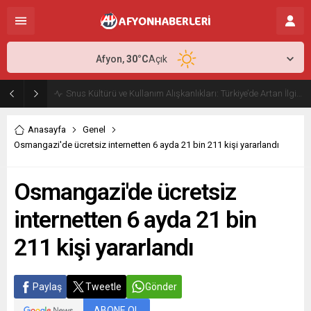
Afyon,
30
°C
Açık
Snus Kültürü ve Kullanım Alışkanlıkları: Türkiye’de Artan İlginin Nedenleri
Anasayfa
Genel
Osmangazi'de ücretsiz internetten 6 ayda 21 bin 211 kişi yararlandı
Osmangazi'de ücretsiz
internetten 6 ayda 21 bin
211 kişi yararlandı
Paylaş
Tweetle
Gönder
ABONE OL