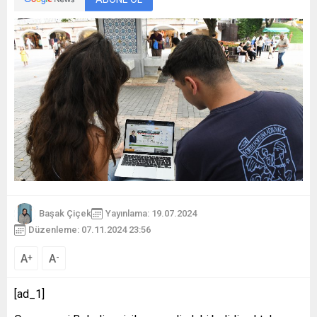
Başak Çiçek
Yayınlama: 19.07.2024
Düzenleme: 07.11.2024 23:56
A
A
+
-
[ad_1]