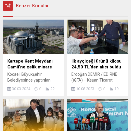
Benzer Konular
Kartepe Kent Meydanı
İlk ayçiçeği ürünü kilosu
Camii’ne çelik minare
24,50 TL’den alıcı buldu
Kocaeli Büyükşehir
Erdoğan DEMİR / EDİRNE
Belediyesince yaptırılan
(İGFA) – Keşan Ticaret
Kartepe Kent Meydanı
Borsası Yönetim Kurulu
30.03.2024
0
22
10.08.2023
0
19
Camii’nde çelik minare
Başkanı Necmi Kaymaz,
montajı tüm hızıyla sürüyor
bazı yönetim kurulu üyeleri,
KOCAAELİ (İGFA) – Kocaeli
Keşan Ziraat Odası Yönetim
Büyükşehir Belediyesi, kent
Kurulu Başkanı Hasan Şen,
genelinde yaptığı
Keşan İlçe Tarım ve Orman
çalışmaların yanı sıra ibadet
Müdür Vekili Göksel Bilgin,
yerlerinin ihtiyaçlarını da
Keşan Tarım Kredi