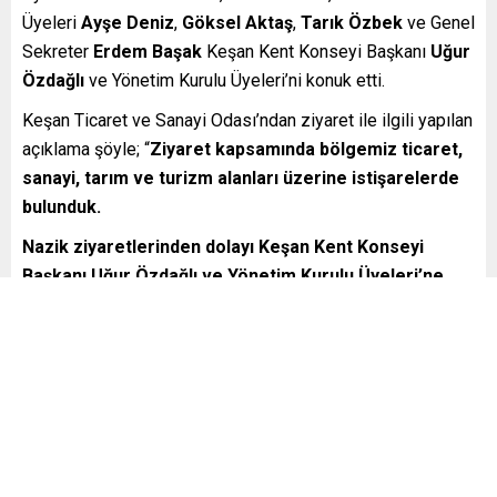
Üyeleri
Ayşe Deniz
,
Göksel Aktaş
,
Tarık Özbek
ve Genel
Sekreter
Erdem Başak
Keşan Kent Konseyi Başkanı
Uğur
Özdağlı
ve Yönetim Kurulu Üyeleri’ni konuk etti.
Keşan Ticaret ve Sanayi Odası’ndan ziyaret ile ilgili yapılan
açıklama şöyle; “
Ziyaret kapsamında bölgemiz ticaret,
sanayi, tarım ve turizm alanları üzerine istişarelerde
bulunduk.
Nazik ziyaretlerinden dolayı Keşan Kent Konseyi
Başkanı Uğur Özdağlı ve Yönetim Kurulu Üyeleri’ne
teşekkür eder, kolaylıklar dileriz.
”
[ad_2]