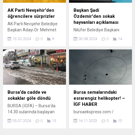
eksiksiz olarak karşılıyor.
Kooperatifi yetkilileri ve
Birçok ibadethaneye destek
tüccarlar sezonun ilk
AK Parti Nevşehir'den
Başkan Şadi
veren Büyükşehir Belediyesi,
ayçiçeği ürününün satışı için
öğrencilere sürprizler
Özdemir'den sokak
bu kapsamda inşa ettiği
hazır...
hayvanları açıklaması
AK Parti Nevşehir Belediye
Kartepe Kent Meydanı
Başkan Adayı Dr. Mehmet
Nilüfer Belediye Başkanı
Camii’nde çelik minare...
Savran, yeni dönemde de
Şadi Özdemir, sokaklarda
13.02.2024
0
9
03.08.2024
0
14
eğitime olan desteklerini
yaşayan can dostlara her
sürdüreceklerini belirterek,
zaman sahip çıkacaklarını
“Öğrencilerimizin her anında
söyledi. BURSA (İGFA) –
yanında olacağız.” dedi.
Nilüfer’in Çamlıca
Mehmet UZEL (NEVŞEHİR
Mahallesi’ndeki pazar yeri
İGFA) AK Parti Nevşehir
açılışında, sokak hayvanları
Belediye Başkan Adayı Dr.
ile ilgili düzenlemeler içeren
Mehmet Savran, ‘Öğrenci
Hayvanları Koruma
Dostu Belediye’ anlayışıyla
Kanunu’nda Değişiklik
Bursa’da cadde ve
Bursa semalarındaki
okul öncesi, ilk, orta, lise ve
Yapılmasına Dair Kanun’a
sokaklar göle döndü
esrarengiz helikopter! –
üniversitelerde eğitimlerini
yönelik değerlendirmelerde
İGF HABER
BURSA (İGFA) – Bursa’da
sürdüren...
bulunan Şadi Özdemir,
14.30 sularında başlayan
bursaekspress.com /
Nilüfer Belediyesi’nin her
sağanak yağış, uzun zaman
BURSA (İGFA) – Orhaneli
zaman can dostlara sahip
05.07.2024
0
15
16.11.2023
0
13
sonra kavurucu sıcaklıklara
semalarında gezen
çıktığını...
ara veren Bursalıları
esrarengiz helikopterin