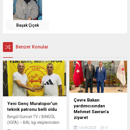
Başak Çiçek
Benzer Konular
Çevre Bakan
Yeni Genç Muratspor’un
yardımcısından
teknik patronu belli oldu
Mehmet Savran’a
Bingöl Güncel TV / BİNGÖL
ziyaret
(İGFA) – BAL ligi ekiplerinden
Mehmet UZEL (NEVŞEHİR
14.09.2023
0
temsilcimiz Yeni Genç