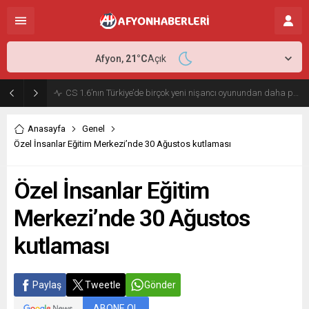
Afyon,
21
°C
Açık
Antalya Transfer Seçenekleri ile Yolculuğunuzu Daha Planlı Hale Getirin
Anasayfa
Genel
Özel İnsanlar Eğitim Merkezi’nde 30 Ağustos kutlaması
Özel İnsanlar Eğitim
Merkezi’nde 30 Ağustos
kutlaması
Paylaş
Tweetle
Gönder
ABONE OL