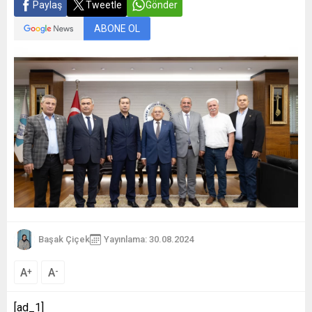
Paylaş
Tweetle
Gönder
ABONE OL
Başak Çiçek
Yayınlama: 30.08.2024
A
A
+
-
[ad_1]