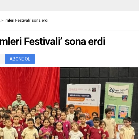
 ve Bütçe Başkanlığı’nca
tarafından yapılan temizlik
nan ve 2025-2027 dönemini
çalışması kapsamında dere
n OVP ile temel ekonomik
yatağının içinde ve menfez
Filmleri Festivali’ sona erdi
ler ve hedefler çerçeve
ağızlarında birikme yapan rüsubat
dı....
uzaklaştırılıyor. Mahalle muhtarı ve
bölgede yaşayan yurttaşlar...
leri Festivali’ sona erdi
ABONE OL