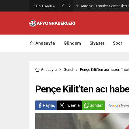
SON DAKİKA
Antalya Transfer Seçenekleri 
Anasayfa
Gündem
Siyaset
Spor
Anasayfa
Genel
Pençe Kilit’ten acı haber: 1 şe
Pençe Kilit’ten acı habe
Paylaş
Tweetle
Gönder