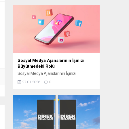
manevi atmosferini “Bir Ramazan Akşamı”
programıyla izleyiciyle buluşturmaya
hazırlanıyor. CAM STÜDYO KURULUYOR
“Bir Ramazan Akşamı” için
Cumhurbaşkanlığı Külliyesi yerleşkesinde
bulunan Beştepe Millet Camii avlusuna
özel bir cam stüdyo kuruluyor. Ramazana
özel tasarlanan...
Sosyal Medya Ajanslarının İşinizi
Büyütmedeki Rolü
Sosyal Medya Ajanslarının İşinizi
Büyütmedeki Rolü Günümüzde sosyal
27.01.2026
0
medya, işletmelerin hedef kitlelerine
ulaşmasının en etkili yollarından biri haline
geldi. Ancak bu başarıyı elde edebilmek için
doğru stratejilerin belirlenmesi gerekir.
Sosyal medya ajansları, işletmelerin dijital
dünyada daha görünür olmasını sağlamak
ve markalarını doğru şekilde
konumlandırmak için kritik bir rol