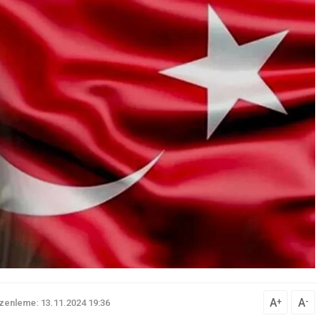
A
A
+
-
zenleme: 13.11.2024 19:36