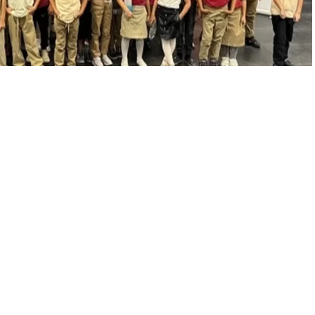
A
A
+
-
zenleme: 13.11.2024 19:39
imle iç içe olmalarına, sinemayla tanışmalarına ve erken yaşta
Filmleri Festivali’nin 20’ncisi,
Kültür Yolu Festivali
tür ve sanatla buluşturan festival, çocuklara unutulmaz deneyimler