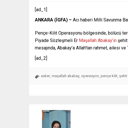
[ad_1]
ANKARA (İGFA) –
Acı haberi Milli Savunma Ba
Pençe-Kilit Operasyonu bölgesinde, bölücü terö
Piyade Sözleşmeli Er
Maşallah Abakay’ın
şehit
mesajında, Abakay’a Allah’tan rahmet, ailesi ve T
[ad_2]
asker
maşallah akabay
operasyon
pençe kilit
şehit
,
,
,
,