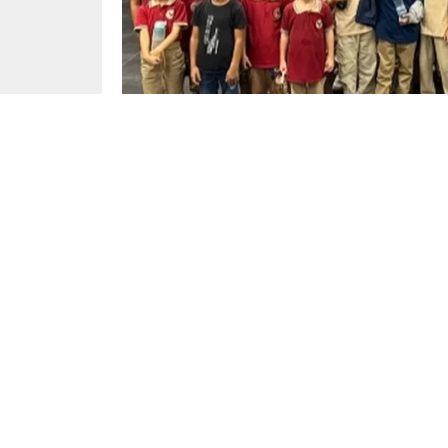
Başak Çiçek
Yayınlama: 23.09.2024
Dü
[ad_1]
GAZİANTEP (İGFA) –
Çocukların sanatsal üret
sinema kültürü edinmelerine öncülük eden Çocuk 
kapsamında Gaziantep’te gerçekleştirildi.
Atölyeler ve film gösterimleri ile çocukları kül