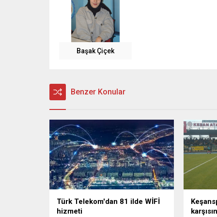
Başak Çiçek
Benzer Konular
Türk Telekom'dan 81 ilde WİFİ
Keşansp
hizmeti
karşısı