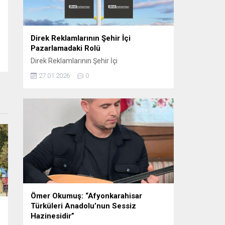
oynamaktadır. Sosyal...
Direk Reklamlarının Şehir İçi
Pazarlamadaki Rolü
Direk Reklamlarının Şehir İçi
Pazarlamadaki Rolü Direk reklam, şehir içi
27.01.2026
0
pazarlama stratejilerinin etkili araçlarından
biri haline gelmiştir. Bu tür reklamlar,
genellikle dikkat çekici ve etkili bir şekilde
konumlandırıldığı için yerel işletmelerden
büyük markalara kadar birçok farklı
sektörde tercih edilmektedir. Elektrik direği
reklamları, şehirlerin kalabalık ve yoğun
bölgelerinde, hareket halindeki kitlelere...
Ömer Okumuş: “Afyonkarahisar
Türküleri Anadolu’nun Sessiz
Hazinesidir”