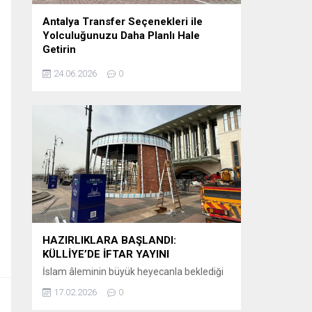
Antalya Transfer Seçenekleri ile
Yolculuğunuzu Daha Planlı Hale
Getirin
Tatil veya iş seyahati planlayanlar için en
24.06.2026
0
önemli detaylardan biri, varış noktasında
karşılaşılacak ulaşım sürecidir. Özellikle
Antalya gibi uluslararası yoğunluğu yüksek
bir destinasyonda, havalimanından otellere
veya şehir içi noktalara ulaşımın önceden
planlanması büyük kolaylık sağlar.
Günümüzde birçok ziyaretçi, klasik ulaşım
yöntemleri yerine önceden organize edilen
sistemleri tercih etmektedir. Bu
kapsamda Antalya airport transfer hizmetleri,...
HAZIRLIKLARA BAŞLANDI:
KÜLLİYE’DE İFTAR YAYINI
İslam âleminin büyük heyecanla beklediği
Ramazan-ı Şerif’in huzur ve bereketi, bu yıl
17.02.2026
0
ekranlara taşınıyor. Kanal D, iftar saatlerinin