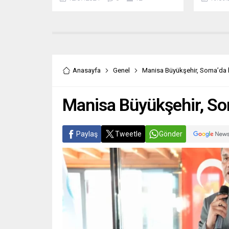
kentin muhtelif yerlerinde 84
başlaması
istasyon ve 1000 bisiklet ile hizmet
ziyaret 
veren Kaybis noktalarında, son
Zekiye T
süreçte bazı olumsuz tutum ve
minik öğ
davranışlar ile bisikletlere ve kamu
Pazaryer
malına zarar verildiği tespit edilirken
okullarım
konu ile ilgili Büyükşehir
sürmesi 
Anasayfa
Genel
Manisa Büyükşehir, Soma’da b
Belediyesi’nden bir açıklama
ifadesin
yapılarak söz...
Manisa Büyükşehir, So
Paylaş
Tweetle
Gönder