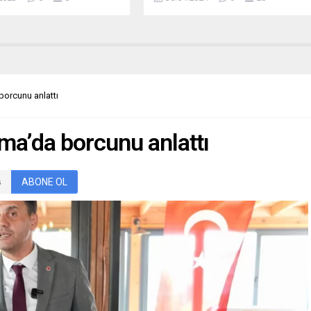
yla ilçedeki okulları
vatandaşlara yönelik 22 bin 647
eden Belediye Başkanı
başvurunun yapıldığı toplam 2 bin
ekin, 1. Sınıfa başlayan 92
543 adet hobi bahçesi için kuralar
renciye hediye verdi.
30 Nisan’da noter huzurunda
i Belediyesi olarak ilçedeki
çekilecek. Mehmet UZEL / KAYSERİ
ızda eğitimin en iyi şekilde
(igfa) – Büyükşehir Belediyesi
için desteğimiz sürecektir
tarafından Başkan Dr. Memduh
orcunu anlattı
de bulunan Başkan Tekin, ...
Büyükkılıç’ın talimatlarıyla,
Kayseri’deki emekli vatandaşların
günlük hayatın stresinden
ma’da borcunu anlattı
uzaklaşmalarına ve...
ABONE OL