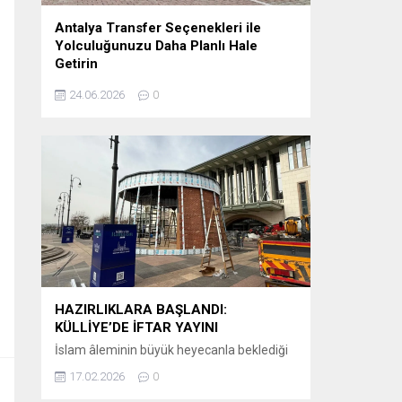
Antalya Transfer Seçenekleri ile
Yolculuğunuzu Daha Planlı Hale
Getirin
Tatil veya iş seyahati planlayanlar için en
24.06.2026
0
önemli detaylardan biri, varış noktasında
karşılaşılacak ulaşım sürecidir. Özellikle
Antalya gibi uluslararası yoğunluğu yüksek
bir destinasyonda, havalimanından otellere
veya şehir içi noktalara ulaşımın önceden
planlanması büyük kolaylık sağlar.
Günümüzde birçok ziyaretçi, klasik ulaşım
yöntemleri yerine önceden organize edilen
sistemleri tercih etmektedir. Bu
kapsamda Antalya airport transfer hizmetleri,...
HAZIRLIKLARA BAŞLANDI:
KÜLLİYE’DE İFTAR YAYINI
İslam âleminin büyük heyecanla beklediği
Ramazan-ı Şerif’in huzur ve bereketi, bu yıl
17.02.2026
0
ekranlara taşınıyor. Kanal D, iftar saatlerinin