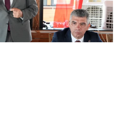
A
A
+
-
zenleme: 07.11.2024 23:51
 Başkanı Mimar Ferdi Zeyrek, ilçe programları kapsamında
e muhtarlarıyla bir araya gelen Başkan Ferdi Zeyrek’e, Soma