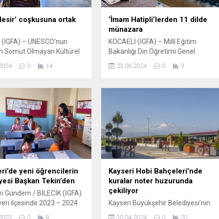
Mesir’ coşkusuna ortak
‘İmam Hatipli’lerden 11 dilde
münazara
(İGFA) – UNESCO’nun
KOCAELİ (İGFA) – Millî Eğitim
ın Somut Olmayan Kültürel
Bakanlığı Din Öğretimi Genel
stesi’nde yer alan ve bu yıl
Müdürlüğünce koordine edilen ve
2024
0
14
23.06.2024
0
9
 kez gerçekleştirilen
hazırlık dil sınıfı programı uygulayan
rası Manisa Mesir Macunu
Anadolu imam hatip liseleri ile
 etkinlikleri kapsamında
uluslararası Anadolu imam hatip
Anadolu Rock Müziğinin
liseleri öğrencilerine yönelik 11 farkl
si Kıraç Manisa’da sahne
dilde 7’ncisi gerçekleştirilen “Türkiye
lerce Manisalı’nın katıldığı
Münazaraları” finali ve ödül töreni
Manisa Valisi Enver Ünlü,
Kocaeli’de yapıldı. Kocaeli Başiskele
üyükşehir Belediye
Gençlik Merkezinde düzenlenen
Mimar Ferdi...
ödül...
ri’de yeni öğrencilerin
Kayseri Hobi Bahçeleri’nde
iyesi Başkan Tekin’den
kuralar noter huzurunda
çekiliyor
i Gündem / BİLECİK (İGFA)
eri ilçesinde 2023 – 2024
Kayseri Büyükşehir Belediyesi’nin
e Öğretim yılının
kentin 7 farklı bölgesinde emekli
2023
0
8
30.04.2024
0
20