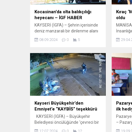
Kocasinan’da olta balıkçılığı
Kıraç ‘
heyecanı – İGF HABER
oldu
KAYSERİ (İGFA) – Şehrin içerisinde
MANİSA 
deniz manzaralı bir dinlenme alanı
İnsanlığ
olan Kuşçu’yu bir cazibe merkezi
Mirası Li
08.09.2024
0
5
29.04.
haline getirdiklerini belirten
484’üncü
Kocasinan Belediye Başkanı Ahmet
Uluslara
Çolakbayrakdar, etkinliğe tüm
Festivali
Kayserilileri davet etti.
Modern 
Vatandaşların mutluluğunu
güçlü se
artırmak ve onların hayatını
aldı. Bin
kolaylaştırmak için yoğun gayret
konseri 
sarf ettiklerine dikkat çeken Başkan
Manisa B
Çolakbayrakdar; “Rutin belediye
Başkanı 
hizmetlerinin yanı sıra...
Kayseri Büyükşehir’den
Pazarye
Emniyet’e “KAYBİS” teşekkürü
ilk hed
KAYSERİ (İGFA) – Büyükşehir
Pazaryer
Belediyesi öncülüğünde ‘çevreci bir
– Pazary
ulaşım ağı’ oluşturabilmek için
Eğitim v
12.07.2024
0
12
19.09.