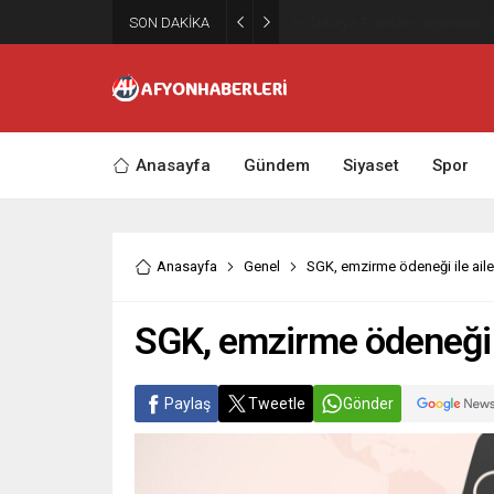
SON DAKİKA
Antalya Transfer Seçenekleri 
Anasayfa
Gündem
Siyaset
Spor
Anasayfa
Genel
SGK, emzirme ödeneği ile aile
SGK, emzirme ödeneği i
Paylaş
Tweetle
Gönder