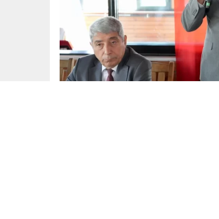
Başak Çiçek
Yayınlama: 01.08.2024
Dü
[ad_1]
MANİSA (İGFA) –
Manisa Büyükşehir Belediye
Soma’yı ziyaret etti. İlçede görev yapan mahall