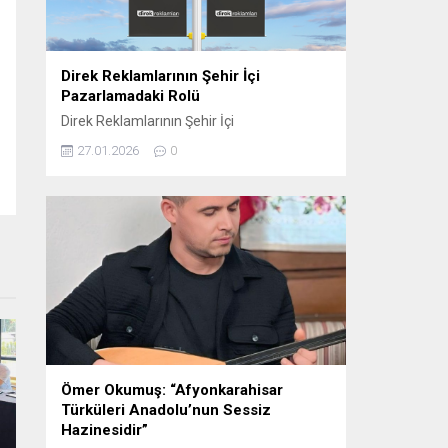
oynamaktadır. Sosyal...
Direk Reklamlarının Şehir İçi
Pazarlamadaki Rolü
Direk Reklamlarının Şehir İçi
Pazarlamadaki Rolü Direk reklam, şehir içi
27.01.2026
0
pazarlama stratejilerinin etkili araçlarından
biri haline gelmiştir. Bu tür reklamlar,
genellikle dikkat çekici ve etkili bir şekilde
konumlandırıldığı için yerel işletmelerden
büyük markalara kadar birçok farklı
sektörde tercih edilmektedir. Elektrik direği
reklamları, şehirlerin kalabalık ve yoğun
bölgelerinde, hareket halindeki kitlelere...
Ömer Okumuş: “Afyonkarahisar
Türküleri Anadolu’nun Sessiz
Hazinesidir”