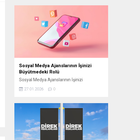
manevi atmosferini “Bir Ramazan Akşamı”
programıyla izleyiciyle buluşturmaya
hazırlanıyor. CAM STÜDYO KURULUYOR
“Bir Ramazan Akşamı” için
Cumhurbaşkanlığı Külliyesi yerleşkesinde
bulunan Beştepe Millet Camii avlusuna
özel bir cam stüdyo kuruluyor. Ramazana
özel tasarlanan...
Sosyal Medya Ajanslarının İşinizi
Büyütmedeki Rolü
Sosyal Medya Ajanslarının İşinizi
Büyütmedeki Rolü Günümüzde sosyal
27.01.2026
0
medya, işletmelerin hedef kitlelerine
ulaşmasının en etkili yollarından biri haline
geldi. Ancak bu başarıyı elde edebilmek için
doğru stratejilerin belirlenmesi gerekir.
Sosyal medya ajansları, işletmelerin dijital
dünyada daha görünür olmasını sağlamak
ve markalarını doğru şekilde
konumlandırmak için kritik bir rol