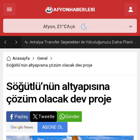
Afyon,
21
°C
Açık
Antalya Transfer Seçenekleri ile Yolculuğunuzu Daha Planlı Hale Getirin
Anasayfa
Genel
Söğütlü’nün altyapısına çözüm olacak dev proje
Söğütlü’nün altyapısına
çözüm olacak dev proje
Paylaş
Tweetle
Gönder
ABONE OL