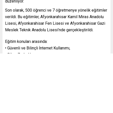
düzenliyor.
Son olarak, 500 öğrenci ve 7 öğretmenye yönelik eğitimler
verildi. Bu eğitimler, Afyonkarahisar Kamil Miras Anadolu
Lisesi, Afyonkarahisar Fen Lisesi ve Afyonkarahisar Gazi
Meslek Teknik Anadolu Lisesi’nde gerçekleştirildi.
Eğitim konuları arasında:
• Güvenli ve Bilinçli İnternet Kullanımı,
• Siber Zorbalık,
• Teknoloji Bağımlılığı,
• Dijital Okur Yazarlık yer aldı.
Ayrıca, öğrencilere meslek tanıtımı ve bilgilendirme
çalışmaları da yapıldı. Emniyet Müdürlüğü, bu tür
eğitimlerle gençleri teknolojik risklere karşı
bilinçlendirmeyi ve güvenli internet kullanımı konusunda
farkındalık yaratmayı hedefliyor.