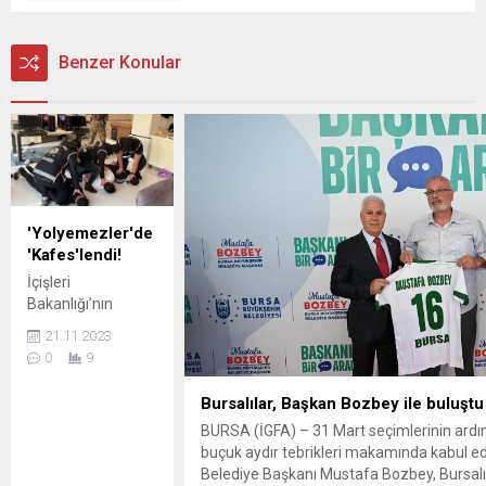
Benzer Konular
'Yolyemezler'de
'Kafes'lendi!
İçişleri
Bakanlığı’nın
başlattığı Kafes
21.11.2023
Operaysonlarının
0
9
14’üncüsü
kapsamında
Bursalılar, Başkan Bozbey ile buluştu
‘Yolyemezler’
BURSA (İGFA) – 31 Mart seçimlerinin ardın
grubu olarak
buçuk aydır tebrikleri makamında kabul e
bilinen organize
Belediye Başkanı Mustafa Bozbey, Bursal
suç örgütü de