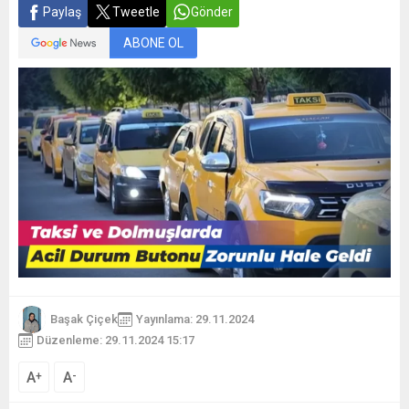
Paylaş
Tweetle
Gönder
ABONE OL
Başak Çiçek
Yayınlama: 29.11.2024
Düzenleme: 29.11.2024 15:17
A
A
+
-