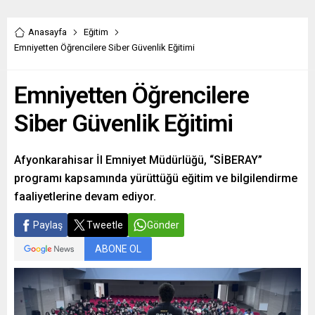
gerçekleştirdiği
görüşmeye ilişkin
Anasayfa
Eğitim
soru üzerine
Emniyetten Öğrencilere Siber Güvenlik Eğitimi
Cumhurbaşkanı
Erdoğan, “Bildiğiniz
gibi Özgür Bey şu
Emniyetten Öğrencilere
anda CHP’de genel
başkan oldu. Genel
Siber Güvenlik Eğitimi
başkan olduktan
sonra böyle bir
ziyareti kendisinin
Afyonkarahisar İl Emniyet Müdürlüğü, “SİBERAY”
gerçekleştirmiş...
programı kapsamında yürüttüğü eğitim ve bilgilendirme
faaliyetlerine devam ediyor.
Paylaş
Tweetle
Gönder
ABONE OL